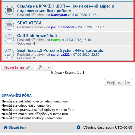
Ссылка на КРАКЕН ШОП — Найти свежий адрес и
подключиться без проблем!
Poslední příspěvek od
Dannydax
«
08.07.2026, 11:28
SEAT ATECA
Poslední příspěvek od
jakub85bednar
«
28.03.2016, 11:07
Golf 3 tdi hrozně hulí
Poslední příspěvek od
Hanny
«
27.03.2012, 18:16
Odpovědi:
4
Seat Ibiza 1.2 Porsche System 44kw karburátor
Poslední příspěvek od
sanchez222
«
07.02.2010, 22:50
Odpovědi:
2
Nové téma
9 témat • Stránka
1
z
1
Přejít na
OPRÁVNĚNÍ FÓRA
Nemůžete
zakládat nová témata v tomto fóru
Nemůžete
odpovídat v tomto fóru
Nemůžete
upravovat své příspěvky v tomto fóru
Nemůžete
mazat své příspěvky v tomto fóru
Nemůžete
přikládat soubory v tomto fóru
Obsah fóra
Všechny časy jsou v
UTC+02:00