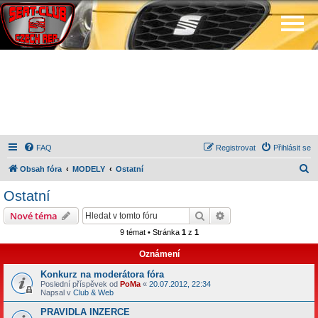
FAQ
Registrovat
Přihlásit se
H
Obsah fóra
MODELY
Ostatní
l
Ostatní
e
Hledat
Pokročilé hledání
Nové téma
d
9 témat • Stránka
1
z
1
a
Oznámení
t
Konkurz na moderátora fóra
Poslední příspěvek od
PoMa
«
20.07.2012, 22:34
Napsal v
Club & Web
PRAVIDLA INZERCE