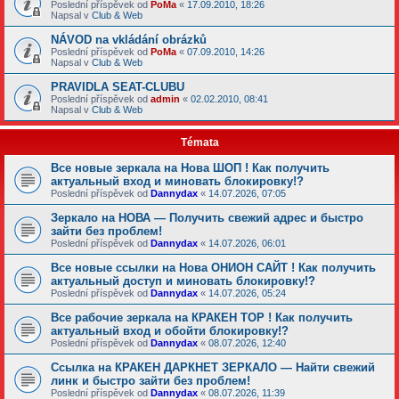
Poslední příspěvek od
PoMa
«
17.09.2010, 18:26
Napsal v
Club & Web
NÁVOD na vkládání obrázků
Poslední příspěvek od
PoMa
«
07.09.2010, 14:26
Napsal v
Club & Web
PRAVIDLA SEAT-CLUBU
Poslední příspěvek od
admin
«
02.02.2010, 08:41
Napsal v
Club & Web
Témata
Все новые зеркала на Нова ШОП ! Как получить
актуальный вход и миновать блокировку!?
Poslední příspěvek od
Dannydax
«
14.07.2026, 07:05
Зеркало на НОВА — Получить свежий адрес и быстро
зайти без проблем!
Poslední příspěvek od
Dannydax
«
14.07.2026, 06:01
Все новые ссылки на Нова ОНИОН САЙТ ! Как получить
актуальный доступ и миновать блокировку!?
Poslední příspěvek od
Dannydax
«
14.07.2026, 05:24
Все рабочие зеркала на КРАКЕН ТОР ! Как получить
актуальный вход и обойти блокировку!?
Poslední příspěvek od
Dannydax
«
08.07.2026, 12:40
Ссылка на КРАКЕН ДАРКНЕТ ЗЕРКАЛО — Найти свежий
линк и быстро зайти без проблем!
Poslední příspěvek od
Dannydax
«
08.07.2026, 11:39