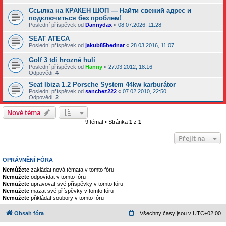
Ссылка на КРАКЕН ШОП — Найти свежий адрес и
подключиться без проблем!
Poslední příspěvek od
Dannydax
«
08.07.2026, 11:28
SEAT ATECA
Poslední příspěvek od
jakub85bednar
«
28.03.2016, 11:07
Golf 3 tdi hrozně hulí
Poslední příspěvek od
Hanny
«
27.03.2012, 18:16
Odpovědi:
4
Seat Ibiza 1.2 Porsche System 44kw karburátor
Poslední příspěvek od
sanchez222
«
07.02.2010, 22:50
Odpovědi:
2
Nové téma
9 témat • Stránka
1
z
1
Přejít na
OPRÁVNĚNÍ FÓRA
Nemůžete
zakládat nová témata v tomto fóru
Nemůžete
odpovídat v tomto fóru
Nemůžete
upravovat své příspěvky v tomto fóru
Nemůžete
mazat své příspěvky v tomto fóru
Nemůžete
přikládat soubory v tomto fóru
Obsah fóra
Všechny časy jsou v
UTC+02:00