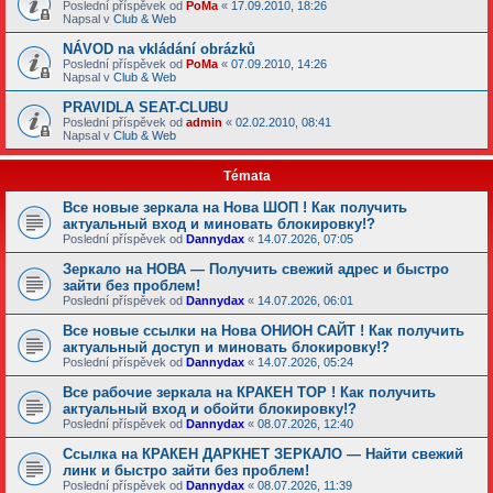
Poslední příspěvek od
PoMa
«
17.09.2010, 18:26
Napsal v
Club & Web
NÁVOD na vkládání obrázků
Poslední příspěvek od
PoMa
«
07.09.2010, 14:26
Napsal v
Club & Web
PRAVIDLA SEAT-CLUBU
Poslední příspěvek od
admin
«
02.02.2010, 08:41
Napsal v
Club & Web
Témata
Все новые зеркала на Нова ШОП ! Как получить
актуальный вход и миновать блокировку!?
Poslední příspěvek od
Dannydax
«
14.07.2026, 07:05
Зеркало на НОВА — Получить свежий адрес и быстро
зайти без проблем!
Poslední příspěvek od
Dannydax
«
14.07.2026, 06:01
Все новые ссылки на Нова ОНИОН САЙТ ! Как получить
актуальный доступ и миновать блокировку!?
Poslední příspěvek od
Dannydax
«
14.07.2026, 05:24
Все рабочие зеркала на КРАКЕН ТОР ! Как получить
актуальный вход и обойти блокировку!?
Poslední příspěvek od
Dannydax
«
08.07.2026, 12:40
Ссылка на КРАКЕН ДАРКНЕТ ЗЕРКАЛО — Найти свежий
линк и быстро зайти без проблем!
Poslední příspěvek od
Dannydax
«
08.07.2026, 11:39