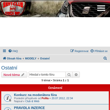
FAQ
Registrovat
Přihlásit se
H
Obsah fóra
MODELY
Ostatní
l
Ostatní
e
Hledat
Pokročilé hledání
Nové téma
d
9 témat • Stránka
1
z
1
a
Oznámení
t
Konkurz na moderátora fóra
Poslední příspěvek od
PoMa
«
20.07.2012, 22:34
Napsal v
Club & Web
PRAVIDLA INZERCE