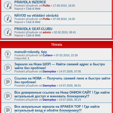
PRAVIDLA INZERCE
Poslední příspěvek od
PoMa
«
17.09.2010, 18:26
Napsal v
Club & Web
NÁVOD na vkládání obrázků
Poslední příspěvek od
PoMa
«
07.09.2010, 14:26
Napsal v
Club & Web
PRAVIDLA SEAT-CLUBU
Poslední příspěvek od
admin
«
02.02.2010, 08:41
Napsal v
Club & Web
Témata
manuál+návody, tipy
Poslední příspěvek od
Cufator
«
07.02.2010, 22:26
Odpovědi:
1
Зеркало на Нова ШОП — Найти свежий адрес и быстро
зайти без проблем!
Poslední příspěvek od
Dannydax
«
14.07.2026, 07:05
Ссылка на НОВА — Получить свежий линк и быстро зайти
без проблем!
Poslední příspěvek od
Dannydax
«
14.07.2026, 06:01
Все доверенные ссылки на Нова ОНИОН САЙТ ! Где найти
актуальный доступ и миновать блокировку!?
Poslední příspěvek od
Dannydax
«
14.07.2026, 05:23
Все акиуальные зеркала на КРАКЕН ТОР ! Где найти
актуальный вход и обойти блокировку!?