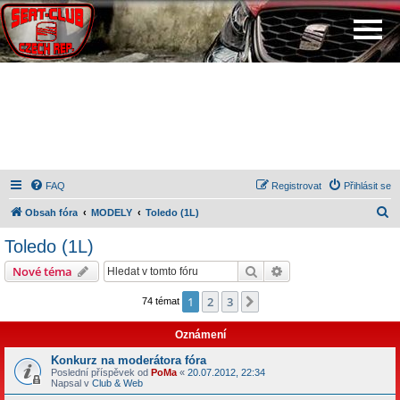
FAQ
Registrovat
Přihlásit se
H
Obsah fóra
MODELY
Toledo (1L)
l
Toledo (1L)
e
Hledat
Pokročilé hledání
Nové téma
d
a
1
2
3
Další
74 témat
t
Oznámení
Konkurz na moderátora fóra
Poslední příspěvek od
PoMa
«
20.07.2012, 22:34
Napsal v
Club & Web