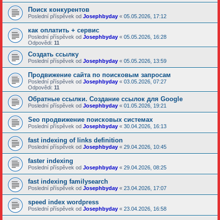
Поиск конкурентов
Poslední příspěvek od
Josephbyday
«
05.05.2026, 17:12
как оплатить + сервис
Poslední příspěvek od
Josephbyday
«
05.05.2026, 16:28
Odpovědi:
11
Создать ссылку
Poslední příspěvek od
Josephbyday
«
05.05.2026, 13:59
Продвижение сайта по поисковым запросам
Poslední příspěvek od
Josephbyday
«
03.05.2026, 07:27
Odpovědi:
11
Обратные ссылки. Создание ссылок для Google
Poslední příspěvek od
Josephbyday
«
01.05.2026, 19:21
Seo продвижение поисковых системах
Poslední příspěvek od
Josephbyday
«
30.04.2026, 16:13
fast indexing of links definition
Poslední příspěvek od
Josephbyday
«
29.04.2026, 10:45
faster indexing
Poslední příspěvek od
Josephbyday
«
29.04.2026, 08:25
fast indexing familysearch
Poslední příspěvek od
Josephbyday
«
23.04.2026, 17:07
speed index wordpress
Poslední příspěvek od
Josephbyday
«
23.04.2026, 16:58