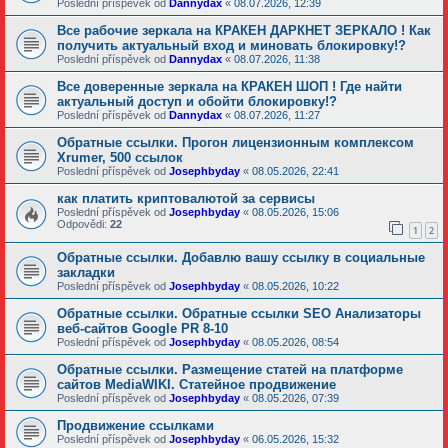
Poslední příspěvek od
Dannydax
«
08.07.2026, 12:39
Все рабочие зеркала на КРАКЕН ДАРКНЕТ ЗЕРКАЛО ! Как
получить актуальный вход и миновать блокировку!?
Poslední příspěvek od
Dannydax
«
08.07.2026, 11:38
Все доверенные зеркала на КРАКЕН ШОП ! Где найти
актуальный доступ и обойти блокировку!?
Poslední příspěvek od
Dannydax
«
08.07.2026, 11:27
Обратные ссылки. Прогон лицензионным комплексом
Xrumer, 500 ссылок
Poslední příspěvek od
Josephbyday
«
08.05.2026, 22:41
как платить криптовалютой за сервисы
Poslední příspěvek od
Josephbyday
«
08.05.2026, 15:06
Odpovědi:
22
1
2
Обратные ссылки. Добавлю вашу ссылку в социальные
закладки
Poslední příspěvek od
Josephbyday
«
08.05.2026, 10:22
Обратные ссылки. Обратные ссылки SEO Анализаторы
веб-сайтов Google PR 8-10
Poslední příspěvek od
Josephbyday
«
08.05.2026, 08:54
Обратные ссылки. Размещение статей на платформе
сайтов MediaWIKI. Статейное продвижение
Poslední příspěvek od
Josephbyday
«
08.05.2026, 07:39
Продвижение ссылками
Poslední příspěvek od
Josephbyday
«
06.05.2026, 15:32