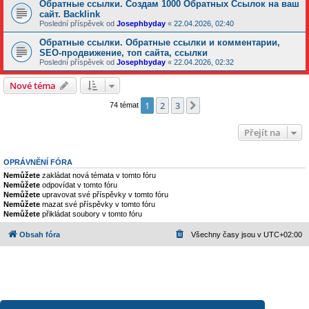
Обратные ссылки. Создам 1000 Обратных Ссылок на ваш
сайт. Backlink
Poslední příspěvek od
Josephbyday
«
22.04.2026, 02:40
Обратные ссылки. Обратные ссылки и комментарии,
SEO-продвижение, топ сайта, ссылки
Poslední příspěvek od
Josephbyday
«
22.04.2026, 02:32
Nové téma
1
2
3
Další
74 témat
Přejít na
OPRÁVNĚNÍ FÓRA
Nemůžete
zakládat nová témata v tomto fóru
Nemůžete
odpovídat v tomto fóru
Nemůžete
upravovat své příspěvky v tomto fóru
Nemůžete
mazat své příspěvky v tomto fóru
Nemůžete
přikládat soubory v tomto fóru
Obsah fóra
Všechny časy jsou v
UTC+02:00