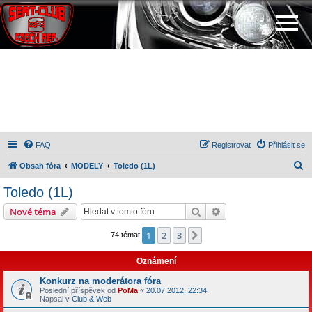
FAQ
Registrovat
Přihlásit se
H
Obsah fóra
MODELY
Toledo (1L)
l
Toledo (1L)
e
Hledat
Pokročilé hledání
Nové téma
d
a
1
2
3
Další
74 témat
t
Oznámení
Konkurz na moderátora fóra
Poslední příspěvek od
PoMa
«
20.07.2012, 22:34
Napsal v
Club & Web