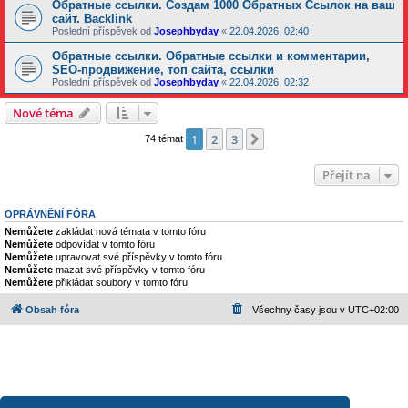
Обратные ссылки. Создам 1000 Обратных Ссылок на ваш
сайт. Backlink
Poslední příspěvek od
Josephbyday
«
22.04.2026, 02:40
Обратные ссылки. Обратные ссылки и комментарии,
SEO-продвижение, топ сайта, ссылки
Poslední příspěvek od
Josephbyday
«
22.04.2026, 02:32
Nové téma
1
2
3
Další
74 témat
Přejít na
OPRÁVNĚNÍ FÓRA
Nemůžete
zakládat nová témata v tomto fóru
Nemůžete
odpovídat v tomto fóru
Nemůžete
upravovat své příspěvky v tomto fóru
Nemůžete
mazat své příspěvky v tomto fóru
Nemůžete
přikládat soubory v tomto fóru
Obsah fóra
Všechny časy jsou v
UTC+02:00