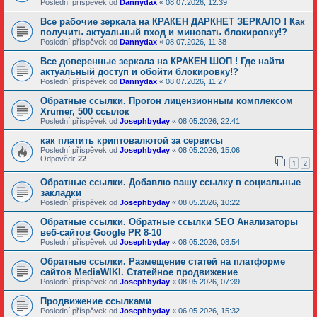
Poslední příspěvek od
Dannydax
«
08.07.2026, 12:39
Все рабочие зеркала на КРАКЕН ДАРКНЕТ ЗЕРКАЛО ! Как
получить актуальный вход и миновать блокировку!?
Poslední příspěvek od
Dannydax
«
08.07.2026, 11:38
Все доверенные зеркала на КРАКЕН ШОП ! Где найти
актуальный доступ и обойти блокировку!?
Poslední příspěvek od
Dannydax
«
08.07.2026, 11:27
Обратные ссылки. Прогон лицензионным комплексом
Xrumer, 500 ссылок
Poslední příspěvek od
Josephbyday
«
08.05.2026, 22:41
как платить криптовалютой за сервисы
Poslední příspěvek od
Josephbyday
«
08.05.2026, 15:06
Odpovědi:
22
1
2
Обратные ссылки. Добавлю вашу ссылку в социальные
закладки
Poslední příspěvek od
Josephbyday
«
08.05.2026, 10:22
Обратные ссылки. Обратные ссылки SEO Анализаторы
веб-сайтов Google PR 8-10
Poslední příspěvek od
Josephbyday
«
08.05.2026, 08:54
Обратные ссылки. Размещение статей на платформе
сайтов MediaWIKI. Статейное продвижение
Poslední příspěvek od
Josephbyday
«
08.05.2026, 07:39
Продвижение ссылками
Poslední příspěvek od
Josephbyday
«
06.05.2026, 15:32