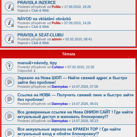
PRAVIDLA INZERCE
Poslední příspěvek od
PoMa
«
17.09.2010, 18:26
Napsal v
Club & Web
NÁVOD na vkládání obrázků
Poslední příspěvek od
PoMa
«
07.09.2010, 14:26
Napsal v
Club & Web
PRAVIDLA SEAT-CLUBU
Poslední příspěvek od
admin
«
02.02.2010, 08:41
Napsal v
Club & Web
Témata
manuál+návody, tipy
Poslední příspěvek od
Cufator
«
07.02.2010, 22:26
Odpovědi:
1
Зеркало на Нова ШОП — Найти свежий адрес и быстро
зайти без проблем!
Poslední příspěvek od
Dannydax
«
14.07.2026, 07:05
Ссылка на НОВА — Получить свежий линк и быстро зайти
без проблем!
Poslední příspěvek od
Dannydax
«
14.07.2026, 06:01
Все доверенные ссылки на Нова ОНИОН САЙТ ! Где найти
актуальный доступ и миновать блокировку!?
Poslední příspěvek od
Dannydax
«
14.07.2026, 05:23
Все акиуальные зеркала на КРАКЕН ТОР ! Где найти
актуальный вход и обойти блокировку!?