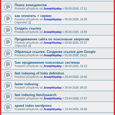
Поиск конкурентов
Poslední příspěvek od
Josephbyday
«
05.05.2026, 17:12
как оплатить + сервис
Poslední příspěvek od
Josephbyday
«
05.05.2026, 16:28
Odpovědi:
11
Создать ссылку
Poslední příspěvek od
Josephbyday
«
05.05.2026, 13:59
Продвижение сайта по поисковым запросам
Poslední příspěvek od
Josephbyday
«
03.05.2026, 07:27
Odpovědi:
11
Обратные ссылки. Создание ссылок для Google
Poslední příspěvek od
Josephbyday
«
01.05.2026, 19:21
Seo продвижение поисковых системах
Poslední příspěvek od
Josephbyday
«
30.04.2026, 16:13
fast indexing of links definition
Poslední příspěvek od
Josephbyday
«
29.04.2026, 10:45
faster indexing
Poslední příspěvek od
Josephbyday
«
29.04.2026, 08:25
fast indexing familysearch
Poslední příspěvek od
Josephbyday
«
23.04.2026, 17:07
speed index wordpress
Poslední příspěvek od
Josephbyday
«
23.04.2026, 16:58