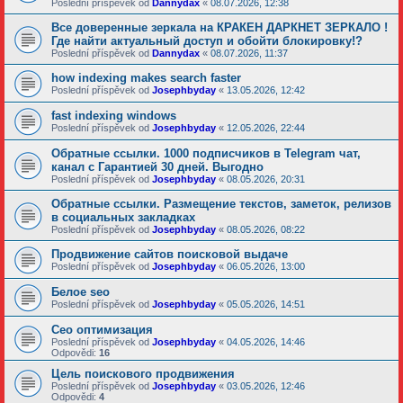
Poslední příspěvek od
Dannydax
«
08.07.2026, 12:38
Все доверенные зеркала на КРАКЕН ДАРКНЕТ ЗЕРКАЛО !
Где найти актуальный доступ и обойти блокировку!?
Poslední příspěvek od
Dannydax
«
08.07.2026, 11:37
how indexing makes search faster
Poslední příspěvek od
Josephbyday
«
13.05.2026, 12:42
fast indexing windows
Poslední příspěvek od
Josephbyday
«
12.05.2026, 22:44
Обратные ссылки. 1000 подписчиков в Telegram чат,
канал с Гарантией 30 дней. Выгодно
Poslední příspěvek od
Josephbyday
«
08.05.2026, 20:31
Обратные ссылки. Размещение текстов, заметок, релизов
в социальных закладках
Poslední příspěvek od
Josephbyday
«
08.05.2026, 08:22
Продвижение сайтов поисковой выдаче
Poslední příspěvek od
Josephbyday
«
06.05.2026, 13:00
Белое seo
Poslední příspěvek od
Josephbyday
«
05.05.2026, 14:51
Сео оптимизация
Poslední příspěvek od
Josephbyday
«
04.05.2026, 14:46
Odpovědi:
16
Цель поискового продвижения
Poslední příspěvek od
Josephbyday
«
03.05.2026, 12:46
Odpovědi:
4