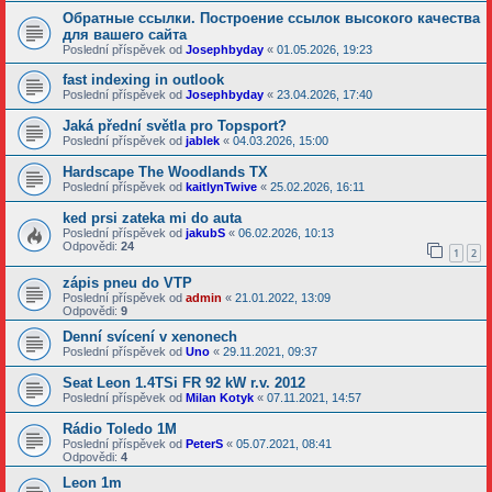
Обратные ссылки. Построение ссылок высокого качества
для вашего сайта
Poslední příspěvek od
Josephbyday
«
01.05.2026, 19:23
fast indexing in outlook
Poslední příspěvek od
Josephbyday
«
23.04.2026, 17:40
Jaká přední světla pro Topsport?
Poslední příspěvek od
jablek
«
04.03.2026, 15:00
Hardscape The Woodlands TX
Poslední příspěvek od
kaitlynTwive
«
25.02.2026, 16:11
ked prsi zateka mi do auta
Poslední příspěvek od
jakubS
«
06.02.2026, 10:13
Odpovědi:
24
1
2
zápis pneu do VTP
Poslední příspěvek od
admin
«
21.01.2022, 13:09
Odpovědi:
9
Denní svícení v xenonech
Poslední příspěvek od
Uno
«
29.11.2021, 09:37
Seat Leon 1.4TSi FR 92 kW r.v. 2012
Poslední příspěvek od
Milan Kotyk
«
07.11.2021, 14:57
Rádio Toledo 1M
Poslední příspěvek od
PeterS
«
05.07.2021, 08:41
Odpovědi:
4
Leon 1m