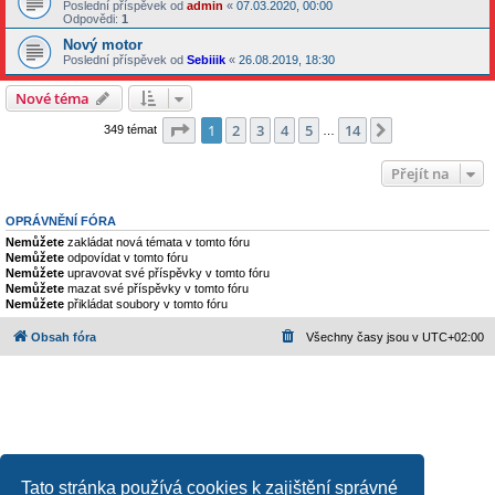
Poslední příspěvek od
admin
«
07.03.2020, 00:00
Odpovědi:
1
Nový motor
Poslední příspěvek od
Sebiiik
«
26.08.2019, 18:30
Nové téma
Stránka
1
z
14
1
2
3
4
5
14
Další
349 témat
…
Přejít na
OPRÁVNĚNÍ FÓRA
Nemůžete
zakládat nová témata v tomto fóru
Nemůžete
odpovídat v tomto fóru
Nemůžete
upravovat své příspěvky v tomto fóru
Nemůžete
mazat své příspěvky v tomto fóru
Nemůžete
přikládat soubory v tomto fóru
Obsah fóra
Všechny časy jsou v
UTC+02:00
Tato stránka používá cookies k zajištění správné