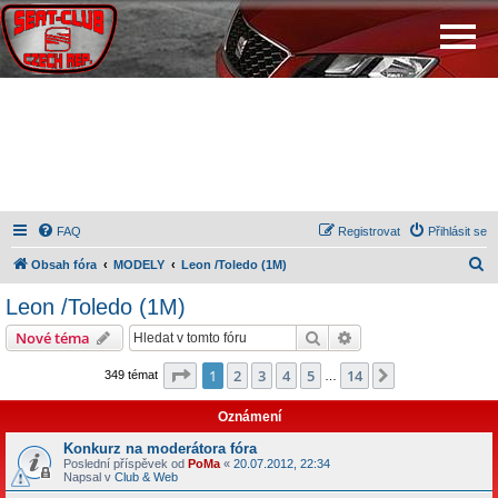
FAQ
Registrovat
Přihlásit se
H
Obsah fóra
MODELY
Leon /Toledo (1M)
l
Leon /Toledo (1M)
e
Hledat
Pokročilé hledání
Nové téma
d
a
Stránka
1
z
14
1
2
3
4
5
14
Další
349 témat
…
t
Oznámení
Konkurz na moderátora fóra
Poslední příspěvek od
PoMa
«
20.07.2012, 22:34
Napsal v
Club & Web