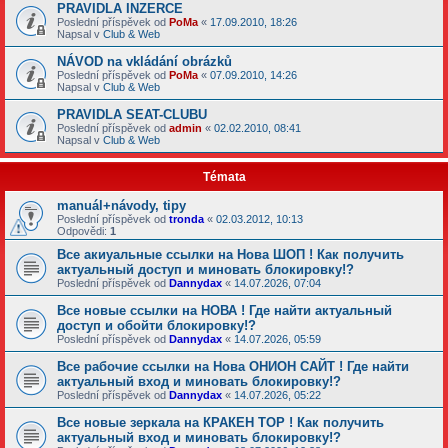
PRAVIDLA INZERCE
Poslední příspěvek od
PoMa
«
17.09.2010, 18:26
Napsal v
Club & Web
NÁVOD na vkládání obrázků
Poslední příspěvek od
PoMa
«
07.09.2010, 14:26
Napsal v
Club & Web
PRAVIDLA SEAT-CLUBU
Poslední příspěvek od
admin
«
02.02.2010, 08:41
Napsal v
Club & Web
Témata
manuál+návody, tipy
Poslední příspěvek od
tronda
«
02.03.2012, 10:13
Odpovědi:
1
Все акиуальные ссылки на Нова ШОП ! Как получить
актуальный доступ и миновать блокировку!?
Poslední příspěvek od
Dannydax
«
14.07.2026, 07:04
Все новые ссылки на НОВА ! Где найти актуальный
доступ и обойти блокировку!?
Poslední příspěvek od
Dannydax
«
14.07.2026, 05:59
Все рабочие ссылки на Нова ОНИОН САЙТ ! Где найти
актуальный вход и миновать блокировку!?
Poslední příspěvek od
Dannydax
«
14.07.2026, 05:22
Все новые зеркала на КРАКЕН ТОР ! Как получить
актуальный вход и миновать блокировку!?