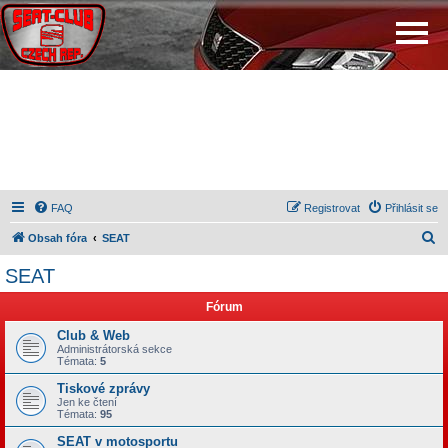
FAQ
Registrovat
Přihlásit se
H
Obsah fóra
SEAT
l
SEAT
e
Fórum
d
a
Club & Web
Administrátorská sekce
t
Témata:
5
Tiskové zprávy
Jen ke čtení
Témata:
95
SEAT v motosportu