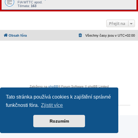
FIA WTTC apod.
Témata:
163
Přejít na
Obsah fóra
Všechny časy jsou v
UTC+02:00
Založeno na
phpBB
® Forum Software © phpBB Limited
Český překlad –
phpBB.cz
Tato stránka používá cookies k zajištění správné
Ochrana soukromí
|
Podmínky pro užívání
funkčnosti fóra.
Zjistit více
Reklama
|
Portfolio autoklubů
|
Kontakt
|
Zpracování osobních údajů
Rozumím