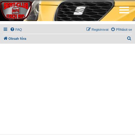
FAQ
Registrovat
Přihlásit se
H
Obsah fóra
l
e
d
a
t