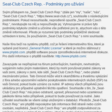
Seat-Club Czech Rep. - Podmínky pro užívání
Svým přístupem na „Seat-Club Czech Rep.“ (dále jen “my”, “naše”, “nás”,
“Seat-Club Czech Rep.”, “https://www.seat-club.cz”), souhlasíte s následujícími
podmínkami. Pokud nesouhlasíte, neprodleně opusťte „Seat-Club Czech
Rep.“, nevstupujte na něj a nepoužívejte jej. Vyhrazujeme si právo tyto
podmínky kdykoliv změnit a učiníme vše potřebné pro to, abychom vás o této
změně informovali. Přesto je rozumné tyto podmínky průběžně sledovat
vzhledem k tomu, že používáním „Seat-Club Czech Rep.“ s nimi souhlasíte.
Naše fóra beží na systému phpBB, což je řešení internetového fóra, které je
vydané pod licencí „
General Public License
“ a které je možno stáhnout z
www.phpbb.com
. phpBB software pouze zprostředkovává internetové diskuze.
Pro další informace o phpBB navštivte:
http://www.phpbb.com/
.
Zavazujete se nepřispívat na fórum pohoršujícím, hanlivým, nevhodným,
vulgárním nebo jiným materiálem, který by mohl porušovat platné zákony ve
vaší zemi, zákony v zemi, kde sídlí „Seat-Club Czech Rep.“, nebo platné
mezinárodní právo. Tato činnost může vést k okamžitému a trvalému vykázání
z fóra a/nebo upozornění vašeho poskytovatele internetových služeb (ISP) na
vaši činnost, pokud bude uznáno za nutné. IP adresy všech příspěvků jsou
ukládány pro případné uplatnění těchto opatření. Souhlasíte s tím, že „Seat-
Club Czech Rep.“ má právo odstranit, upravit, přesunout nebo uzamknout
jakékoliv téma nebo příspěvek, pokud to bude považovat za nutné. Jako
uživatel souhlasíte se všemi údaji uloženými v databázi. Přestože „Seat-Club
Czech Rep.“ ani phpBB neposkytne tyto informace třetí straně nebo cizím
osobám, nepřebírá „Seat-Club Czech Rep.“ ani phpBB zodpovědnost za