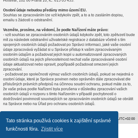
Hostivař, 102 00 Praha 10, IČ: 615 05 455.
Osobní údaje nebudou předány mimo území EU.
Souhlas se zpracováním lze vzít kdykoliv zpět, a to a to zasláním dopisu,
emailu s žádostí o odstranění.
Vezměte, prosíme, na vědomí, že podle Nařízení máte právo:
- vzít souhlas se zpracováním osobních údajů kdykoliv zpět, toto zpětvzetí bude
mít za následek odstranění uživatelské registrace z databáze včetně s tím
spojených osobních údajů požadovat po Správci informaci, jaké vaše osobní
údaje zpracovává vyžádat si u Správce přístup k vašim zpracovávaným
osobním údajům a požadovat jejich kopii u automatizovaně zpracovaných
osobních údajů na jejich přenositelnost nechat vaše zpracovávané osobní
údaje aktualizovat nebo opravit, popřípadě požadovat omezení jejich
zpracování.
- požadovat po společnosti výmaz vašich osobních údajů, pokud se nejedná o
osobní údaje, které je Správce povinen nebo oprávněn dále zpracovávat dle
příslušných právních předpisů na účinnou soudní ochranu, pokud máte za to,
že vaše práva podle Nařízení byla porušena v důsledku zpracování vašich
osobních údajů v rozporu s tímto Nařízením v případě pochybností o
dodržování povinností souvisejících se zpracováním osobních údajů se obrátit
na Správce nebo na Úřad pro ochranu osobních údajů.
Obsah fóra
Všechny časy jsou v
UTC+02:00
Tato stránka používá cookies k zajištění správné
funkčnosti fóra.
Zjistit více
Založeno na
phpBB
® Forum Software © phpBB Limited
Český překlad –
phpBB.cz