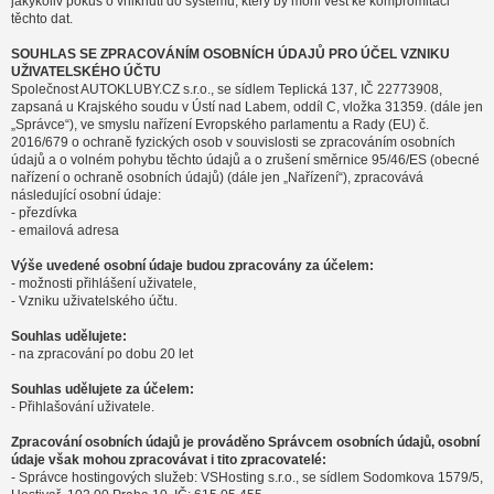
jakýkoliv pokus o vniknutí do systému, který by mohl vést ke kompromitaci
těchto dat.
SOUHLAS SE ZPRACOVÁNÍM OSOBNÍCH ÚDAJŮ PRO ÚČEL VZNIKU
UŽIVATELSKÉHO ÚČTU
Společnost AUTOKLUBY.CZ s.r.o., se sídlem Teplická 137, IČ 22773908,
zapsaná u Krajského soudu v Ústí nad Labem, oddíl C, vložka 31359. (dále jen
„Správce“), ve smyslu nařízení Evropského parlamentu a Rady (EU) č.
2016/679 o ochraně fyzických osob v souvislosti se zpracováním osobních
údajů a o volném pohybu těchto údajů a o zrušení směrnice 95/46/ES (obecné
nařízení o ochraně osobních údajů) (dále jen „Nařízení“), zpracovává
následující osobní údaje:
- přezdívka
- emailová adresa
Výše uvedené osobní údaje budou zpracovány za účelem:
- možnosti přihlášení uživatele,
- Vzniku uživatelského účtu.
Souhlas udělujete:
- na zpracování po dobu 20 let
Souhlas udělujete za účelem:
- Přihlašování uživatele.
Zpracování osobních údajů je prováděno Správcem osobních údajů, osobní
údaje však mohou zpracovávat i tito zpracovatelé:
- Správce hostingových služeb: VSHosting s.r.o., se sídlem Sodomkova 1579/5,