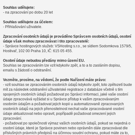
Souhlas udělujete:
- na zpracování po dobu 20 let
Souhlas udělujete za účelem:
- Přihlašování uživatele.
Zpracování osobních údajů je prováděno Správcem osobních údajů, osobní
údaje však mohou zpracovávat i tito zpracovatelé:
- Správce hostingových služeb: VSHosting s.r.o., se sídlem Sodomkova 1579/5,
Hostivař, 102 00 Praha 10, IČ: 615 05 455.
Osobní údaje nebudou předány mimo území EU.
Souhlas se zpracováním lze vzít kdykoliv zpět, a to a to zasláním dopisu,
emailu s žádostí o odstranění.
Vezměte, prosíme, na vědomí, že podle Nařízení máte právo:
- vzít souhlas se zpracováním osobních údajů kdykoliv zpět, toto zpětvzetí bude
mít za následek odstranění uživatelské registrace z databáze včetně s tím
spojených osobních údajů požadovat po Správci informaci, jaké vaše osobní
údaje zpracovává vyžádat si u Správce přístup k vašim zpracovávaným
osobním údajům a požadovat jejich kopii u automatizovaně zpracovaných
osobních údajů na jejich přenositelnost nechat vaše zpracovávané osobní
údaje aktualizovat nebo opravit, popřípadě požadovat omezení jejich
zpracování.
- požadovat po společnosti výmaz vašich osobních údajů, pokud se nejedná o
osobní údaje, které je Správce povinen nebo oprávněn dále zpracovávat dle
příslušných právních předpisů na účinnou soudní ochranu, pokud máte za to,