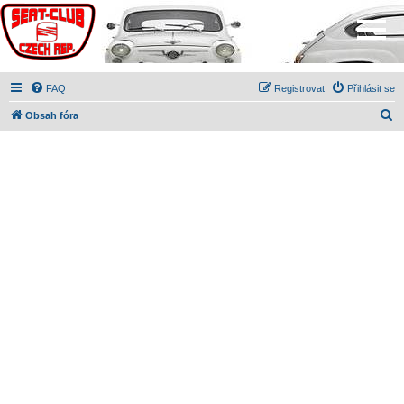
FAQ
Registrovat
Přihlásit se
H
Obsah fóra
l
e
d
a
t