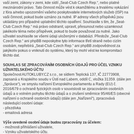
vaší zemi, zákony v zemi, kde sídlí „Seat-Club Czech Rep.“, nebo platné
mezinárodní právo. Tato činnost může vést k okamžitému a trvalému vykázání
z fóra a/nebo upozornění vašeho poskytovatele internetových služeb (ISP) na
vaši činnost, pokud bude uznáno za nutné. IP adresy všech příspěvků jsou
ukládány pro případné uplatnění těchto opatření. Souhlasíte s tím, že „Seat-
Club Czech Rep.“ má právo odstranit, upravit, přesunout nebo uzamknout
jakékoliv téma nebo příspěvek, pokud to bude považovat za nutné. Jako
uživatel souhlasíte se všemi údaji uloženými v databázi. Přestože „Seat-Club
Czech Rep.“ ani phpBB neposkytne tyto informace třetí straně nebo cizím
osobám, nepřebírá „Seat-Club Czech Rep.“ ani phpBB zodpovědnost za
jakýkoliv pokus o vniknutí do systému, který by mohl vést ke kompromitaci
těchto dat.
SOUHLAS SE ZPRACOVÁNÍM OSOBNÍCH ÚDAJŮ PRO ÚČEL VZNIKU
UŽIVATELSKÉHO ÚČTU
Společnost AUTOKLUBY.CZ s.r.o., se sídlem Teplická 137, IČ 22773908,
zapsaná u Krajského soudu v Ústí nad Labem, oddíl C, vložka 31359. (dále jen
„Správce“), ve smyslu nařízení Evropského parlamentu a Rady (EU) č.
2016/679 o ochraně fyzických osob v souvislosti se zpracováním osobních
údajů a o volném pohybu těchto údajů a o zrušení směrnice 95/46/ES (obecné
nařízení o ochraně osobních údajů) (dále jen „Nařízení“), zpracovává
následující osobní údaje:
- přezdívka
- emailová adresa
Výše uvedené osobní údaje budou zpracovány za účelem:
- možnosti přihlášení uživatele,
- Vzniku uživatelského účtu.