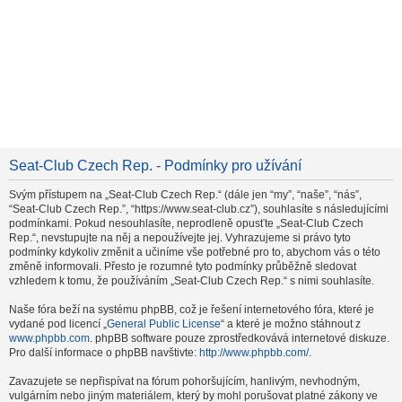
Seat-Club Czech Rep. - Podmínky pro užívání
Svým přístupem na „Seat-Club Czech Rep.“ (dále jen “my”, “naše”, “nás”,
“Seat-Club Czech Rep.”, “https://www.seat-club.cz”), souhlasíte s následujícími
podmínkami. Pokud nesouhlasíte, neprodleně opusťte „Seat-Club Czech
Rep.“, nevstupujte na něj a nepoužívejte jej. Vyhrazujeme si právo tyto
podmínky kdykoliv změnit a učiníme vše potřebné pro to, abychom vás o této
změně informovali. Přesto je rozumné tyto podmínky průběžně sledovat
vzhledem k tomu, že používáním „Seat-Club Czech Rep.“ s nimi souhlasíte.
Naše fóra beží na systému phpBB, což je řešení internetového fóra, které je
vydané pod licencí „
General Public License
“ a které je možno stáhnout z
www.phpbb.com
. phpBB software pouze zprostředkovává internetové diskuze.
Pro další informace o phpBB navštivte:
http://www.phpbb.com/
.
Zavazujete se nepřispívat na fórum pohoršujícím, hanlivým, nevhodným,
vulgárním nebo jiným materiálem, který by mohl porušovat platné zákony ve