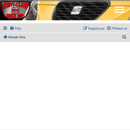
FAQ
Registrovat
Přihlásit se
H
Obsah fóra
l
e
d
a
t