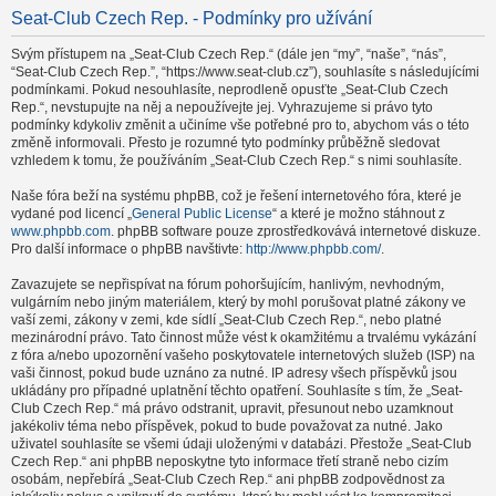
Seat-Club Czech Rep. - Podmínky pro užívání
Svým přístupem na „Seat-Club Czech Rep.“ (dále jen “my”, “naše”, “nás”,
“Seat-Club Czech Rep.”, “https://www.seat-club.cz”), souhlasíte s následujícími
podmínkami. Pokud nesouhlasíte, neprodleně opusťte „Seat-Club Czech
Rep.“, nevstupujte na něj a nepoužívejte jej. Vyhrazujeme si právo tyto
podmínky kdykoliv změnit a učiníme vše potřebné pro to, abychom vás o této
změně informovali. Přesto je rozumné tyto podmínky průběžně sledovat
vzhledem k tomu, že používáním „Seat-Club Czech Rep.“ s nimi souhlasíte.
Naše fóra beží na systému phpBB, což je řešení internetového fóra, které je
vydané pod licencí „
General Public License
“ a které je možno stáhnout z
www.phpbb.com
. phpBB software pouze zprostředkovává internetové diskuze.
Pro další informace o phpBB navštivte:
http://www.phpbb.com/
.
Zavazujete se nepřispívat na fórum pohoršujícím, hanlivým, nevhodným,
vulgárním nebo jiným materiálem, který by mohl porušovat platné zákony ve
vaší zemi, zákony v zemi, kde sídlí „Seat-Club Czech Rep.“, nebo platné
mezinárodní právo. Tato činnost může vést k okamžitému a trvalému vykázání
z fóra a/nebo upozornění vašeho poskytovatele internetových služeb (ISP) na
vaši činnost, pokud bude uznáno za nutné. IP adresy všech příspěvků jsou
ukládány pro případné uplatnění těchto opatření. Souhlasíte s tím, že „Seat-
Club Czech Rep.“ má právo odstranit, upravit, přesunout nebo uzamknout
jakékoliv téma nebo příspěvek, pokud to bude považovat za nutné. Jako
uživatel souhlasíte se všemi údaji uloženými v databázi. Přestože „Seat-Club
Czech Rep.“ ani phpBB neposkytne tyto informace třetí straně nebo cizím
osobám, nepřebírá „Seat-Club Czech Rep.“ ani phpBB zodpovědnost za