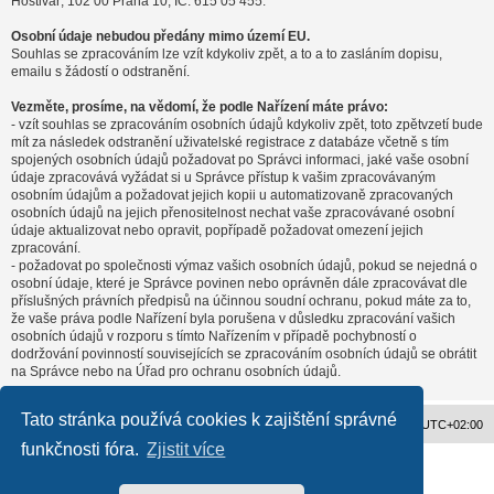
Hostivař, 102 00 Praha 10, IČ: 615 05 455.
Osobní údaje nebudou předány mimo území EU.
Souhlas se zpracováním lze vzít kdykoliv zpět, a to a to zasláním dopisu,
emailu s žádostí o odstranění.
Vezměte, prosíme, na vědomí, že podle Nařízení máte právo:
- vzít souhlas se zpracováním osobních údajů kdykoliv zpět, toto zpětvzetí bude
mít za následek odstranění uživatelské registrace z databáze včetně s tím
spojených osobních údajů požadovat po Správci informaci, jaké vaše osobní
údaje zpracovává vyžádat si u Správce přístup k vašim zpracovávaným
osobním údajům a požadovat jejich kopii u automatizovaně zpracovaných
osobních údajů na jejich přenositelnost nechat vaše zpracovávané osobní
údaje aktualizovat nebo opravit, popřípadě požadovat omezení jejich
zpracování.
- požadovat po společnosti výmaz vašich osobních údajů, pokud se nejedná o
osobní údaje, které je Správce povinen nebo oprávněn dále zpracovávat dle
příslušných právních předpisů na účinnou soudní ochranu, pokud máte za to,
že vaše práva podle Nařízení byla porušena v důsledku zpracování vašich
osobních údajů v rozporu s tímto Nařízením v případě pochybností o
dodržování povinností souvisejících se zpracováním osobních údajů se obrátit
na Správce nebo na Úřad pro ochranu osobních údajů.
Tato stránka používá cookies k zajištění správné
Obsah fóra
Všechny časy jsou v
UTC+02:00
funkčnosti fóra.
Zjistit více
Založeno na
phpBB
® Forum Software © phpBB Limited
Český překlad –
phpBB.cz