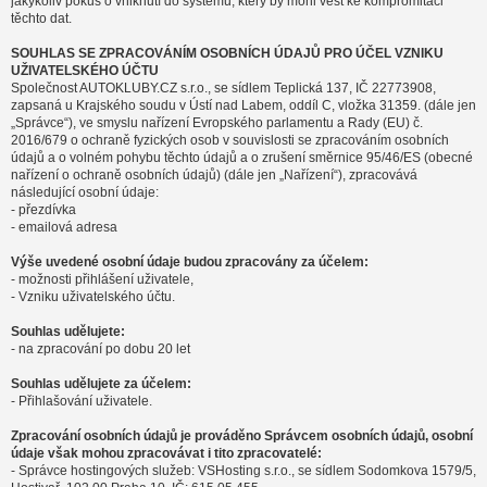
jakýkoliv pokus o vniknutí do systému, který by mohl vést ke kompromitaci
těchto dat.
SOUHLAS SE ZPRACOVÁNÍM OSOBNÍCH ÚDAJŮ PRO ÚČEL VZNIKU
UŽIVATELSKÉHO ÚČTU
Společnost AUTOKLUBY.CZ s.r.o., se sídlem Teplická 137, IČ 22773908,
zapsaná u Krajského soudu v Ústí nad Labem, oddíl C, vložka 31359. (dále jen
„Správce“), ve smyslu nařízení Evropského parlamentu a Rady (EU) č.
2016/679 o ochraně fyzických osob v souvislosti se zpracováním osobních
údajů a o volném pohybu těchto údajů a o zrušení směrnice 95/46/ES (obecné
nařízení o ochraně osobních údajů) (dále jen „Nařízení“), zpracovává
následující osobní údaje:
- přezdívka
- emailová adresa
Výše uvedené osobní údaje budou zpracovány za účelem:
- možnosti přihlášení uživatele,
- Vzniku uživatelského účtu.
Souhlas udělujete:
- na zpracování po dobu 20 let
Souhlas udělujete za účelem:
- Přihlašování uživatele.
Zpracování osobních údajů je prováděno Správcem osobních údajů, osobní
údaje však mohou zpracovávat i tito zpracovatelé:
- Správce hostingových služeb: VSHosting s.r.o., se sídlem Sodomkova 1579/5,