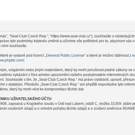
nás”, “Seat-Club Czech Rep.”, “https://www.seat-club.cz”), souhlasíte s následují
i právo tyto podmínky kdykoliv změnit a učiníme vše potřebné pro to, abychom vás 
nimi souhlasíte.
které je vydané pod licencí „
General Public License
“ a které je možno stáhnout z
w
www.phpbb.com/
.
ným, vulgárním nebo jiným materiálem, který by mohl porušovat platné zákony ve v
rvalému vykázání z fóra a/nebo upozornění vašeho poskytovatele internetových slu
ení. Souhlasíte s tím, že „Seat-Club Czech Rep.“ má právo odstranit, upravit, pře
nými v databázi. Přestože „Seat-Club Czech Rep.“ ani phpBB neposkytne tyto infor
ému, který by mohl vést ke kompromitaci těchto dat.
NIKU UŽIVATELSKÉHO ÚČTU
908, zapsaná u Krajského soudu v Ústí nad Labem, oddíl C, vložka 31359. (dále j
váním osobních údajů a o volném pohybu těchto údajů a o zrušení směrnice 95/46/