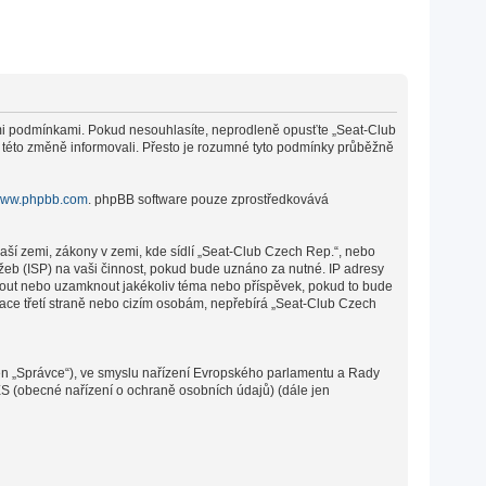
cími podmínkami. Pokud nesouhlasíte, neprodleně opusťte „Seat-Club
o této změně informovali. Přesto je rozumné tyto podmínky průběžně
ww.phpbb.com
. phpBB software pouze zprostředkovává
aší zemi, zákony v zemi, kde sídlí „Seat-Club Czech Rep.“, nebo
žeb (ISP) na vaši činnost, pokud bude uznáno za nutné. IP adresy
sunout nebo uzamknout jakékoliv téma nebo příspěvek, pokud to bude
mace třetí straně nebo cizím osobám, nepřebírá „Seat-Club Czech
en „Správce“), ve smyslu nařízení Evropského parlamentu a Rady
ES (obecné nařízení o ochraně osobních údajů) (dále jen