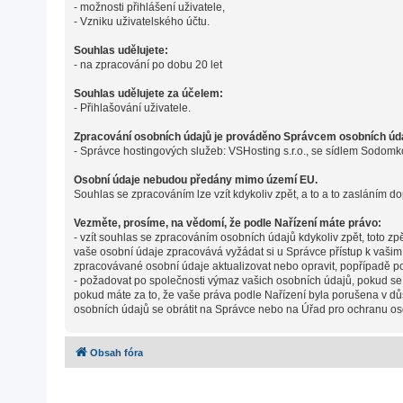
- možnosti přihlášení uživatele,
- Vzniku uživatelského účtu.
Souhlas udělujete:
- na zpracování po dobu 20 let
Souhlas udělujete za účelem:
- Přihlašování uživatele.
Zpracování osobních údajů je prováděno Správcem osobních údaj
- Správce hostingových služeb: VSHosting s.r.o., se sídlem Sodomk
Osobní údaje nebudou předány mimo území EU.
Souhlas se zpracováním lze vzít kdykoliv zpět, a to a to zasláním do
Vezměte, prosíme, na vědomí, že podle Nařízení máte právo:
- vzít souhlas se zpracováním osobních údajů kdykoliv zpět, toto z
vaše osobní údaje zpracovává vyžádat si u Správce přístup k vaši
zpracovávané osobní údaje aktualizovat nebo opravit, popřípadě p
- požadovat po společnosti výmaz vašich osobních údajů, pokud se
pokud máte za to, že vaše práva podle Nařízení byla porušena v dů
osobních údajů se obrátit na Správce nebo na Úřad pro ochranu os
Obsah fóra