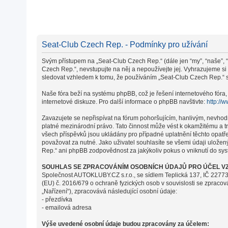
Seat-Club Czech Rep. - Podmínky pro užívání
Svým přístupem na „Seat-Club Czech Rep.“ (dále jen “my”, “naše”, “
Czech Rep.“, nevstupujte na něj a nepoužívejte jej. Vyhrazujeme s
sledovat vzhledem k tomu, že používáním „Seat-Club Czech Rep.“ s 
Naše fóra beží na systému phpBB, což je řešení internetového fóra, 
internetové diskuze. Pro další informace o phpBB navštivte:
http://
Zavazujete se nepřispívat na fórum pohoršujícím, hanlivým, nevhod
platné mezinárodní právo. Tato činnost může vést k okamžitému a t
všech příspěvků jsou ukládány pro případné uplatnění těchto opatř
považovat za nutné. Jako uživatel souhlasíte se všemi údaji ulože
Rep.“ ani phpBB zodpovědnost za jakýkoliv pokus o vniknutí do syst
SOUHLAS SE ZPRACOVÁNÍM OSOBNÍCH ÚDAJŮ PRO ÚČEL VZ
Společnost AUTOKLUBY.CZ s.r.o., se sídlem Teplická 137, IČ 22773
(EU) č. 2016/679 o ochraně fyzických osob v souvislosti se zpraco
„Nařízení“), zpracovává následující osobní údaje:
- přezdívka
- emailová adresa
Výše uvedené osobní údaje budou zpracovány za účelem: