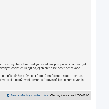
s tím spojených osobních údajů požadovat po Správci informaci, jaké
vaných osobních údajů na jejich přenositelnost nechat vaše
t dle příslušných právních předpisů na účinnou soudní ochranu,
chybností o dodržování povinností souvisejících se zpracováním
Smazat všechny cookies z fóra
Všechny časy jsou v
UTC+02:00