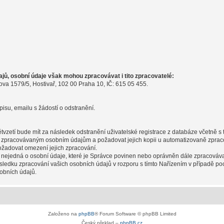
ů, osobní údaje však mohou zpracovávat i tito zpracovatelé:
ova 1579/5, Hostivař, 102 00 Praha 10, IČ: 615 05 455.
pisu, emailu s žádostí o odstranění.
pětvzetí bude mít za následek odstranění uživatelské registrace z databáze včetně 
m zpracovávaným osobním údajům a požadovat jejich kopii u automatizovaně zpraco
ožadovat omezení jejich zpracování.
 nejedná o osobní údaje, které je Správce povinen nebo oprávněn dále zpracováva
sledku zpracování vašich osobních údajů v rozporu s tímto Nařízením v případě po
obních údajů.
Založeno na
phpBB
® Forum Software © phpBB Limited
Český překlad –
phpBB.cz