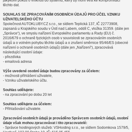
jakýkoliv pokus o vniknutí do systému, který by mohl vést ke kompromitaci
těchto dat.
SOUHLAS SE ZPRACOVÁNÍM OSOBNÍCH ÚDAJŮ PRO ÚČEL VZNIKU
UŽIVATELSKÉHO ÚČTU
Společnost AUTOKLUBY.CZ s.r.o., se sídlem Teplická 137, IČ 22773908,
zapsaná u Krajského soudu v Ústí nad Labem, oddíl C, vložka 31359. (dále jen
„Správce“), ve smyslu nařízení Evropského parlamentu a Rady (EU) č.
2016/679 o ochraně fyzických osob v souvislosti se zpracováním osobních
údajů a o volném pohybu těchto údajů a o zrušení směrnice 95/46/ES (obecné
nařízení o ochraně osobních údajů) (dále jen „Nařízení“), zpracovává
následující osobní údaje:
- přezdívka
- emailová adresa
Výše uvedené osobní údaje budou zpracovány za účelem:
- možnosti přihlášení uživatele,
- Vzniku uživatelského účtu.
Souhlas udělujete:
- na zpracování po dobu 20 let
Souhlas udělujete za účelem:
- Přihlašování uživatele.
Zpracování osobních údajů je prováděno Správcem osobních údajů, osobní
údaje však mohou zpracovávat i tito zpracovatelé:
- Správce hostingových služeb: VSHosting s.r.o., se sídlem Sodomkova 1579/5,