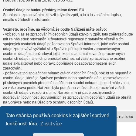
Hostivař, 102 00 Praha 10, IČ: 615 05 455.
Osobní údaje nebudou předány mimo území EU.
Souhlas se zpracováním lze vzít kdykoliv zpět, a to a to zasláním dopisu,
emailu s žádostí o odstranění.
Vezměte, prosíme, na vědomí, že podle Nařízení máte právo:
- vzít souhlas se zpracováním osobních údajů kdykoliv zpět, toto zpětvzetí bude
mít za následek odstranění uživatelské registrace z databáze včetně s tím
spojených osobních údajů požadovat po Správci informaci, jaké vaše osobní
údaje zpracovává vyžádat si u Správce přístup k vašim zpracovávaným
osobním údajům a požadovat jejich kopii u automatizovaně zpracovaných
osobních údajů na jejich přenositelnost nechat vaše zpracovávané osobní
údaje aktualizovat nebo opravit, popřípadě požadovat omezení jejich
zpracování.
- požadovat po společnosti výmaz vašich osobních údajů, pokud se nejedná o
osobní údaje, které je Správce povinen nebo oprávněn dále zpracovávat dle
příslušných právních předpisů na účinnou soudní ochranu, pokud máte za to,
že vaše práva podle Nařízení byla porušena v důsledku zpracování vašich
osobních údajů v rozporu s tímto Nařízením v případě pochybností o
dodržování povinností souvisejících se zpracováním osobních údajů se obrátit
na Správce nebo na Úřad pro ochranu osobních údajů.
Tato stránka používá cookies k zajištění správné
Obsah fóra
Všechny časy jsou v
UTC+02:00
funkčnosti fóra.
Zjistit více
Založeno na
phpBB
® Forum Software © phpBB Limited
Český překlad –
phpBB.cz