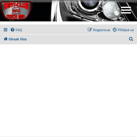
FAQ
Registrovat
Přihlásit se
H
Obsah fóra
l
e
d
a
t