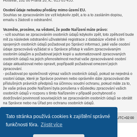
Hostivař, 102 00 Praha 10, IČ: 615 05 455.
Osobní údaje nebudou předány mimo území EU.
Souhlas se zpracováním lze vzít kdykoliv zpět, a to a to zasláním dopisu,
emailu s žádostí o odstranění.
Vezměte, prosíme, na vědomí, že podle Nařízení máte právo:
- vzít souhlas se zpracováním osobních údajů kdykoliv zpět, toto zpětvzetí bude
mít za následek odstranění uživatelské registrace z databáze včetně s tím
spojených osobních údajů požadovat po Správci informaci, jaké vaše osobní
údaje zpracovává vyžádat si u Správce přístup k vašim zpracovávaným
osobním údajům a požadovat jejich kopii u automatizovaně zpracovaných
osobních údajů na jejich přenositelnost nechat vaše zpracovávané osobní
údaje aktualizovat nebo opravit, popřípadě požadovat omezení jejich
zpracování.
- požadovat po společnosti výmaz vašich osobních údajů, pokud se nejedná o
osobní údaje, které je Správce povinen nebo oprávněn dále zpracovávat dle
příslušných právních předpisů na účinnou soudní ochranu, pokud máte za to,
že vaše práva podle Nařízení byla porušena v důsledku zpracování vašich
osobních údajů v rozporu s tímto Nařízením v případě pochybností o
dodržování povinností souvisejících se zpracováním osobních údajů se obrátit
na Správce nebo na Úřad pro ochranu osobních údajů.
Tato stránka používá cookies k zajištění správné
Obsah fóra
Všechny časy jsou v
UTC+02:00
funkčnosti fóra.
Zjistit více
Založeno na
phpBB
® Forum Software © phpBB Limited
Český překlad –
phpBB.cz