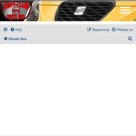
FAQ
Registrovat
Přihlásit se
H
Obsah fóra
l
e
d
a
t