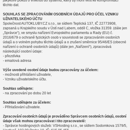
jakýkoliv pokus o vniknutí do systému, který by mohl vést ke kompromitaci
těchto dat.
SOUHLAS SE ZPRACOVÁNÍM OSOBNÍCH ÚDAJŮ PRO ÚČEL VZNIKU
UŽIVATELSKÉHO ÚČTU
Společnost AUTOKLUBY.CZ s.r.o., se sídlem Teplická 137, IČ 22773908,
zapsaná u Krajského soudu v Ústí nad Labem, oddíl C, vložka 31359. (dále jen
„Správce“), ve smyslu nařízení Evropského parlamentu a Rady (EU) č.
2016/679 o ochraně fyzických osob v souvislosti se zpracováním osobních
údajů a o volném pohybu těchto údajů a o zrušení směrnice 95/46/ES (obecné
nařízení o ochraně osobních údajů) (dále jen „Nařízení“), zpracovává
následující osobní údaje:
- přezdívka
- emailová adresa
Výše uvedené osobní údaje budou zpracovány za účelem:
- možnosti přihlášení uživatele,
- Vzniku uživatelského účtu.
Souhlas udělujete:
- na zpracování po dobu 20 let
Souhlas udělujete za účelem:
- Přihlašování uživatele.
Zpracování osobních údajů je prováděno Správcem osobních údajů, osobní
údaje však mohou zpracovávat i tito zpracovatelé:
- Správce hostingových služeb: VSHosting s.r.o., se sídlem Sodomkova 1579/5,