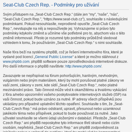
Seat-Club Czech Rep. - Podmínky pro užívání
Svým přístupem na „Seat-Club Czech Rep.“ (dále jen “my”, “naše”, “nás”,
“Seat-Club Czech Rep.”, “https://www.seat-club.cz”), souhlasíte s následujícími
podmínkami. Pokud nesouhlasíte, neprodleně opusťte „Seat-Club Czech
Rep.“, nevstupujte na něj a nepoužívejte jej. Vyhrazujeme si právo tyto
podmínky kdykoliv změnit a učiníme vše potřebné pro to, abychom vás o této
změně informovali. Přesto je rozumné tyto podmínky průběžně sledovat
vzhledem k tomu, že používáním „Seat-Club Czech Rep.“ s nimi souhlasíte.
Naše fóra beží na systému phpBB, což je řešení internetového fóra, které je
vydané pod licencí „
General Public License
“ a které je možno stáhnout z
www.phpbb.com
. phpBB software pouze zprostředkovává internetové diskuze.
Pro další informace o phpBB navštivte:
http://www.phpbb.com/
.
Zavazujete se nepřispívat na fórum pohoršujícím, hanlivým, nevhodným,
vulgárním nebo jiným materiálem, který by mohl porušovat platné zákony ve
vaší zemi, zákony v zemi, kde sídlí „Seat-Club Czech Rep.“, nebo platné
mezinárodní právo. Tato činnost může vést k okamžitému a trvalému vykázání
z fóra a/nebo upozornění vašeho poskytovatele internetových služeb (ISP) na
vaši činnost, pokud bude uznáno za nutné. IP adresy všech příspěvků jsou
ukládány pro případné uplatnění těchto opatření. Souhlasíte s tím, že „Seat-
Club Czech Rep.“ má právo odstranit, upravit, přesunout nebo uzamknout
jakékoliv téma nebo příspěvek, pokud to bude považovat za nutné. Jako
uživatel souhlasíte se všemi údaji uloženými v databázi. Přestože „Seat-Club
Czech Rep.“ ani phpBB neposkytne tyto informace třetí straně nebo cizím
osobám, nepřebírá „Seat-Club Czech Rep.“ ani phpBB zodpovědnost za