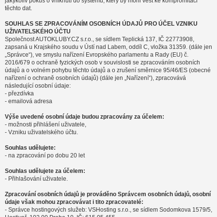
jakýkoliv pokus o vniknutí do systému, který by mohl vést ke kompromitaci
těchto dat.
SOUHLAS SE ZPRACOVÁNÍM OSOBNÍCH ÚDAJŮ PRO ÚČEL VZNIKU
UŽIVATELSKÉHO ÚČTU
Společnost AUTOKLUBY.CZ s.r.o., se sídlem Teplická 137, IČ 22773908,
zapsaná u Krajského soudu v Ústí nad Labem, oddíl C, vložka 31359. (dále jen
„Správce“), ve smyslu nařízení Evropského parlamentu a Rady (EU) č.
2016/679 o ochraně fyzických osob v souvislosti se zpracováním osobních
údajů a o volném pohybu těchto údajů a o zrušení směrnice 95/46/ES (obecné
nařízení o ochraně osobních údajů) (dále jen „Nařízení“), zpracovává
následující osobní údaje:
- přezdívka
- emailová adresa
Výše uvedené osobní údaje budou zpracovány za účelem:
- možnosti přihlášení uživatele,
- Vzniku uživatelského účtu.
Souhlas udělujete:
- na zpracování po dobu 20 let
Souhlas udělujete za účelem:
- Přihlašování uživatele.
Zpracování osobních údajů je prováděno Správcem osobních údajů, osobní
údaje však mohou zpracovávat i tito zpracovatelé:
- Správce hostingových služeb: VSHosting s.r.o., se sídlem Sodomkova 1579/5,