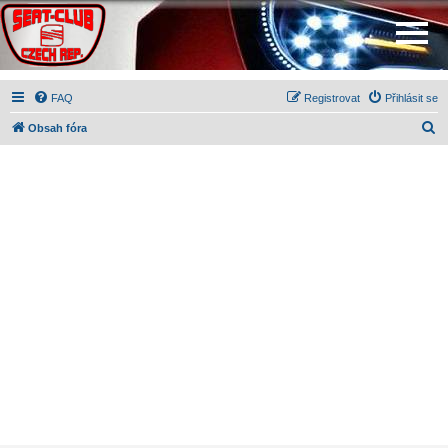
FAQ
Registrovat
Přihlásit se
H
Obsah fóra
l
e
d
a
t