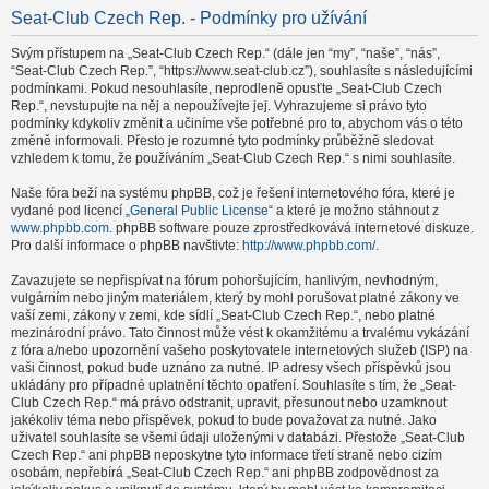
Seat-Club Czech Rep. - Podmínky pro užívání
Svým přístupem na „Seat-Club Czech Rep.“ (dále jen “my”, “naše”, “nás”,
“Seat-Club Czech Rep.”, “https://www.seat-club.cz”), souhlasíte s následujícími
podmínkami. Pokud nesouhlasíte, neprodleně opusťte „Seat-Club Czech
Rep.“, nevstupujte na něj a nepoužívejte jej. Vyhrazujeme si právo tyto
podmínky kdykoliv změnit a učiníme vše potřebné pro to, abychom vás o této
změně informovali. Přesto je rozumné tyto podmínky průběžně sledovat
vzhledem k tomu, že používáním „Seat-Club Czech Rep.“ s nimi souhlasíte.
Naše fóra beží na systému phpBB, což je řešení internetového fóra, které je
vydané pod licencí „
General Public License
“ a které je možno stáhnout z
www.phpbb.com
. phpBB software pouze zprostředkovává internetové diskuze.
Pro další informace o phpBB navštivte:
http://www.phpbb.com/
.
Zavazujete se nepřispívat na fórum pohoršujícím, hanlivým, nevhodným,
vulgárním nebo jiným materiálem, který by mohl porušovat platné zákony ve
vaší zemi, zákony v zemi, kde sídlí „Seat-Club Czech Rep.“, nebo platné
mezinárodní právo. Tato činnost může vést k okamžitému a trvalému vykázání
z fóra a/nebo upozornění vašeho poskytovatele internetových služeb (ISP) na
vaši činnost, pokud bude uznáno za nutné. IP adresy všech příspěvků jsou
ukládány pro případné uplatnění těchto opatření. Souhlasíte s tím, že „Seat-
Club Czech Rep.“ má právo odstranit, upravit, přesunout nebo uzamknout
jakékoliv téma nebo příspěvek, pokud to bude považovat za nutné. Jako
uživatel souhlasíte se všemi údaji uloženými v databázi. Přestože „Seat-Club
Czech Rep.“ ani phpBB neposkytne tyto informace třetí straně nebo cizím
osobám, nepřebírá „Seat-Club Czech Rep.“ ani phpBB zodpovědnost za