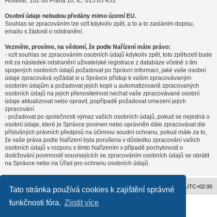
Hostivař, 102 00 Praha 10, IČ: 615 05 455.
Osobní údaje nebudou předány mimo území EU.
Souhlas se zpracováním lze vzít kdykoliv zpět, a to a to zasláním dopisu,
emailu s žádostí o odstranění.
Vezměte, prosíme, na vědomí, že podle Nařízení máte právo:
- vzít souhlas se zpracováním osobních údajů kdykoliv zpět, toto zpětvzetí bude
mít za následek odstranění uživatelské registrace z databáze včetně s tím
spojených osobních údajů požadovat po Správci informaci, jaké vaše osobní
údaje zpracovává vyžádat si u Správce přístup k vašim zpracovávaným
osobním údajům a požadovat jejich kopii u automatizovaně zpracovaných
osobních údajů na jejich přenositelnost nechat vaše zpracovávané osobní
údaje aktualizovat nebo opravit, popřípadě požadovat omezení jejich
zpracování.
- požadovat po společnosti výmaz vašich osobních údajů, pokud se nejedná o
osobní údaje, které je Správce povinen nebo oprávněn dále zpracovávat dle
příslušných právních předpisů na účinnou soudní ochranu, pokud máte za to,
že vaše práva podle Nařízení byla porušena v důsledku zpracování vašich
osobních údajů v rozporu s tímto Nařízením v případě pochybností o
dodržování povinností souvisejících se zpracováním osobních údajů se obrátit
na Správce nebo na Úřad pro ochranu osobních údajů.
Obsah fóra
Všechny časy jsou v
UTC+02:00
Tato stránka používá cookies k zajištění správné
funkčnosti fóra.
Zjistit více
Založeno na
phpBB
® Forum Software © phpBB Limited
Český překlad –
phpBB.cz