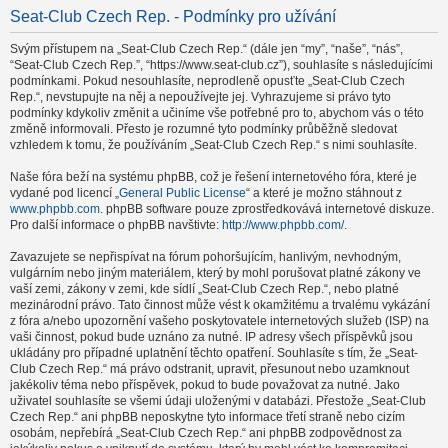
Seat-Club Czech Rep. - Podmínky pro užívání
Svým přístupem na „Seat-Club Czech Rep.“ (dále jen “my”, “naše”, “nás”,
“Seat-Club Czech Rep.”, “https://www.seat-club.cz”), souhlasíte s následujícími
podmínkami. Pokud nesouhlasíte, neprodleně opusťte „Seat-Club Czech
Rep.“, nevstupujte na něj a nepoužívejte jej. Vyhrazujeme si právo tyto
podmínky kdykoliv změnit a učiníme vše potřebné pro to, abychom vás o této
změně informovali. Přesto je rozumné tyto podmínky průběžně sledovat
vzhledem k tomu, že používáním „Seat-Club Czech Rep.“ s nimi souhlasíte.
Naše fóra beží na systému phpBB, což je řešení internetového fóra, které je
vydané pod licencí „
General Public License
“ a které je možno stáhnout z
www.phpbb.com
. phpBB software pouze zprostředkovává internetové diskuze.
Pro další informace o phpBB navštivte:
http://www.phpbb.com/
.
Zavazujete se nepřispívat na fórum pohoršujícím, hanlivým, nevhodným,
vulgárním nebo jiným materiálem, který by mohl porušovat platné zákony ve
vaší zemi, zákony v zemi, kde sídlí „Seat-Club Czech Rep.“, nebo platné
mezinárodní právo. Tato činnost může vést k okamžitému a trvalému vykázání
z fóra a/nebo upozornění vašeho poskytovatele internetových služeb (ISP) na
vaši činnost, pokud bude uznáno za nutné. IP adresy všech příspěvků jsou
ukládány pro případné uplatnění těchto opatření. Souhlasíte s tím, že „Seat-
Club Czech Rep.“ má právo odstranit, upravit, přesunout nebo uzamknout
jakékoliv téma nebo příspěvek, pokud to bude považovat za nutné. Jako
uživatel souhlasíte se všemi údaji uloženými v databázi. Přestože „Seat-Club
Czech Rep.“ ani phpBB neposkytne tyto informace třetí straně nebo cizím
osobám, nepřebírá „Seat-Club Czech Rep.“ ani phpBB zodpovědnost za