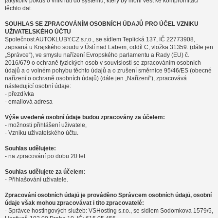
jakýkoliv pokus o vniknutí do systému, který by mohl vést ke kompromitaci
těchto dat.
SOUHLAS SE ZPRACOVÁNÍM OSOBNÍCH ÚDAJŮ PRO ÚČEL VZNIKU
UŽIVATELSKÉHO ÚČTU
Společnost AUTOKLUBY.CZ s.r.o., se sídlem Teplická 137, IČ 22773908,
zapsaná u Krajského soudu v Ústí nad Labem, oddíl C, vložka 31359. (dále jen
„Správce“), ve smyslu nařízení Evropského parlamentu a Rady (EU) č.
2016/679 o ochraně fyzických osob v souvislosti se zpracováním osobních
údajů a o volném pohybu těchto údajů a o zrušení směrnice 95/46/ES (obecné
nařízení o ochraně osobních údajů) (dále jen „Nařízení“), zpracovává
následující osobní údaje:
- přezdívka
- emailová adresa
Výše uvedené osobní údaje budou zpracovány za účelem:
- možnosti přihlášení uživatele,
- Vzniku uživatelského účtu.
Souhlas udělujete:
- na zpracování po dobu 20 let
Souhlas udělujete za účelem:
- Přihlašování uživatele.
Zpracování osobních údajů je prováděno Správcem osobních údajů, osobní
údaje však mohou zpracovávat i tito zpracovatelé:
- Správce hostingových služeb: VSHosting s.r.o., se sídlem Sodomkova 1579/5,