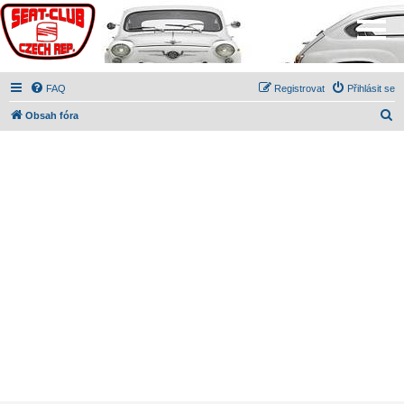
FAQ
Registrovat
Přihlásit se
H
Obsah fóra
l
e
d
a
t