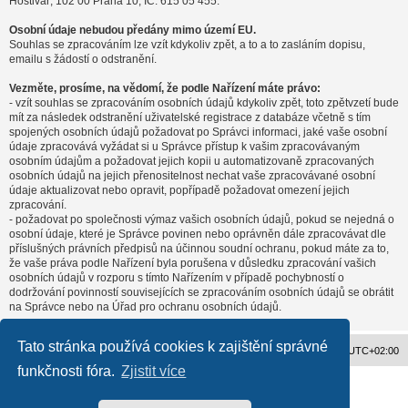
Hostivař, 102 00 Praha 10, IČ: 615 05 455.
Osobní údaje nebudou předány mimo území EU.
Souhlas se zpracováním lze vzít kdykoliv zpět, a to a to zasláním dopisu,
emailu s žádostí o odstranění.
Vezměte, prosíme, na vědomí, že podle Nařízení máte právo:
- vzít souhlas se zpracováním osobních údajů kdykoliv zpět, toto zpětvzetí bude
mít za následek odstranění uživatelské registrace z databáze včetně s tím
spojených osobních údajů požadovat po Správci informaci, jaké vaše osobní
údaje zpracovává vyžádat si u Správce přístup k vašim zpracovávaným
osobním údajům a požadovat jejich kopii u automatizovaně zpracovaných
osobních údajů na jejich přenositelnost nechat vaše zpracovávané osobní
údaje aktualizovat nebo opravit, popřípadě požadovat omezení jejich
zpracování.
- požadovat po společnosti výmaz vašich osobních údajů, pokud se nejedná o
osobní údaje, které je Správce povinen nebo oprávněn dále zpracovávat dle
příslušných právních předpisů na účinnou soudní ochranu, pokud máte za to,
že vaše práva podle Nařízení byla porušena v důsledku zpracování vašich
osobních údajů v rozporu s tímto Nařízením v případě pochybností o
dodržování povinností souvisejících se zpracováním osobních údajů se obrátit
na Správce nebo na Úřad pro ochranu osobních údajů.
Tato stránka používá cookies k zajištění správné
Obsah fóra
Všechny časy jsou v
UTC+02:00
funkčnosti fóra.
Zjistit více
Založeno na
phpBB
® Forum Software © phpBB Limited
Český překlad –
phpBB.cz