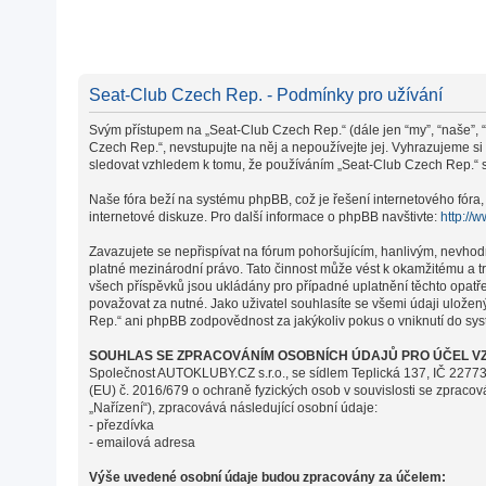
Seat-Club Czech Rep. - Podmínky pro užívání
Svým přístupem na „Seat-Club Czech Rep.“ (dále jen “my”, “naše”, “
Czech Rep.“, nevstupujte na něj a nepoužívejte jej. Vyhrazujeme s
sledovat vzhledem k tomu, že používáním „Seat-Club Czech Rep.“ s 
Naše fóra beží na systému phpBB, což je řešení internetového fóra, 
internetové diskuze. Pro další informace o phpBB navštivte:
http://
Zavazujete se nepřispívat na fórum pohoršujícím, hanlivým, nevhod
platné mezinárodní právo. Tato činnost může vést k okamžitému a t
všech příspěvků jsou ukládány pro případné uplatnění těchto opatř
považovat za nutné. Jako uživatel souhlasíte se všemi údaji ulože
Rep.“ ani phpBB zodpovědnost za jakýkoliv pokus o vniknutí do syst
SOUHLAS SE ZPRACOVÁNÍM OSOBNÍCH ÚDAJŮ PRO ÚČEL VZ
Společnost AUTOKLUBY.CZ s.r.o., se sídlem Teplická 137, IČ 22773
(EU) č. 2016/679 o ochraně fyzických osob v souvislosti se zpraco
„Nařízení“), zpracovává následující osobní údaje:
- přezdívka
- emailová adresa
Výše uvedené osobní údaje budou zpracovány za účelem: