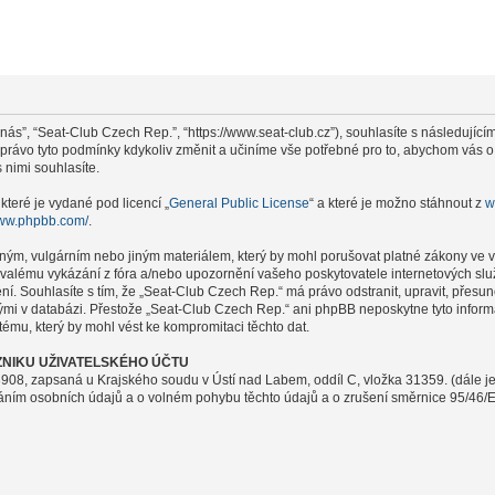
nás”, “Seat-Club Czech Rep.”, “https://www.seat-club.cz”), souhlasíte s následují
i právo tyto podmínky kdykoliv změnit a učiníme vše potřebné pro to, abychom vás 
nimi souhlasíte.
které je vydané pod licencí „
General Public License
“ a které je možno stáhnout z
w
www.phpbb.com/
.
ným, vulgárním nebo jiným materiálem, který by mohl porušovat platné zákony ve v
rvalému vykázání z fóra a/nebo upozornění vašeho poskytovatele internetových slu
ení. Souhlasíte s tím, že „Seat-Club Czech Rep.“ má právo odstranit, upravit, pře
nými v databázi. Přestože „Seat-Club Czech Rep.“ ani phpBB neposkytne tyto infor
ému, který by mohl vést ke kompromitaci těchto dat.
NIKU UŽIVATELSKÉHO ÚČTU
908, zapsaná u Krajského soudu v Ústí nad Labem, oddíl C, vložka 31359. (dále j
váním osobních údajů a o volném pohybu těchto údajů a o zrušení směrnice 95/46/