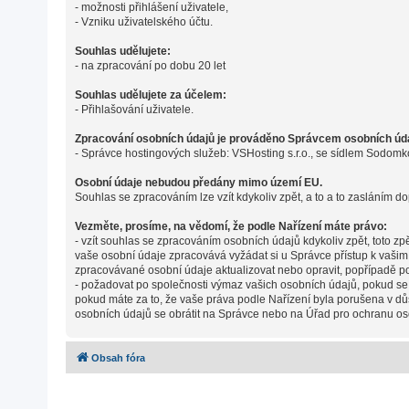
- možnosti přihlášení uživatele,
- Vzniku uživatelského účtu.
Souhlas udělujete:
- na zpracování po dobu 20 let
Souhlas udělujete za účelem:
- Přihlašování uživatele.
Zpracování osobních údajů je prováděno Správcem osobních údaj
- Správce hostingových služeb: VSHosting s.r.o., se sídlem Sodomk
Osobní údaje nebudou předány mimo území EU.
Souhlas se zpracováním lze vzít kdykoliv zpět, a to a to zasláním do
Vezměte, prosíme, na vědomí, že podle Nařízení máte právo:
- vzít souhlas se zpracováním osobních údajů kdykoliv zpět, toto z
vaše osobní údaje zpracovává vyžádat si u Správce přístup k vaši
zpracovávané osobní údaje aktualizovat nebo opravit, popřípadě p
- požadovat po společnosti výmaz vašich osobních údajů, pokud se
pokud máte za to, že vaše práva podle Nařízení byla porušena v dů
osobních údajů se obrátit na Správce nebo na Úřad pro ochranu os
Obsah fóra