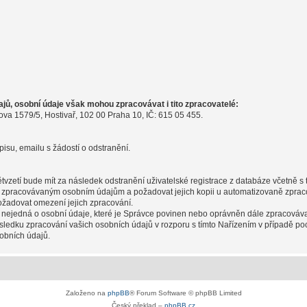
ů, osobní údaje však mohou zpracovávat i tito zpracovatelé:
ova 1579/5, Hostivař, 102 00 Praha 10, IČ: 615 05 455.
pisu, emailu s žádostí o odstranění.
pětvzetí bude mít za následek odstranění uživatelské registrace z databáze včetně 
m zpracovávaným osobním údajům a požadovat jejich kopii u automatizovaně zpraco
ožadovat omezení jejich zpracování.
 nejedná o osobní údaje, které je Správce povinen nebo oprávněn dále zpracováva
sledku zpracování vašich osobních údajů v rozporu s tímto Nařízením v případě po
obních údajů.
Založeno na
phpBB
® Forum Software © phpBB Limited
Český překlad –
phpBB.cz