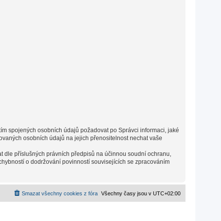
s tím spojených osobních údajů požadovat po Správci informaci, jaké
vaných osobních údajů na jejich přenositelnost nechat vaše
t dle příslušných právních předpisů na účinnou soudní ochranu,
chybností o dodržování povinností souvisejících se zpracováním
Smazat všechny cookies z fóra
Všechny časy jsou v
UTC+02:00