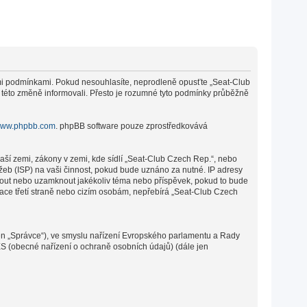
cími podmínkami. Pokud nesouhlasíte, neprodleně opusťte „Seat-Club
o této změně informovali. Přesto je rozumné tyto podmínky průběžně
ww.phpbb.com
. phpBB software pouze zprostředkovává
aší zemi, zákony v zemi, kde sídlí „Seat-Club Czech Rep.“, nebo
žeb (ISP) na vaši činnost, pokud bude uznáno za nutné. IP adresy
sunout nebo uzamknout jakékoliv téma nebo příspěvek, pokud to bude
mace třetí straně nebo cizím osobám, nepřebírá „Seat-Club Czech
en „Správce“), ve smyslu nařízení Evropského parlamentu a Rady
ES (obecné nařízení o ochraně osobních údajů) (dále jen