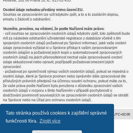
Hostivař, 102 00 Praha 10, IČ: 615 05 455.
Osobní údaje nebudou předány mimo území EU.
Souhlas se zpracováním lze vzít kdykoliv zpět, a to a to zasláním dopisu,
emailu s žádostí o odstranění.
Vezměte, prosíme, na vědomí, že podle Nařízení máte právo:
- vzít souhlas se zpracováním osobních údajů kdykoliv zpět, toto zpětvzetí bude
mít za následek odstranění uživatelské registrace z databáze včetně s tím
spojených osobních údajů požadovat po Správci informaci, jaké vaše osobní
údaje zpracovává vyžádat si u Správce přístup k vašim zpracovávaným
osobním údajům a požadovat jejich kopii u automatizovaně zpracovaných
osobních údajů na jejich přenositelnost nechat vaše zpracovávané osobní
údaje aktualizovat nebo opravit, popřípadě požadovat omezení jejich
zpracování.
- požadovat po společnosti výmaz vašich osobních údajů, pokud se nejedná o
osobní údaje, které je Správce povinen nebo oprávněn dále zpracovávat dle
příslušných právních předpisů na účinnou soudní ochranu, pokud máte za to,
že vaše práva podle Nařízení byla porušena v důsledku zpracování vašich
osobních údajů v rozporu s tímto Nařízením v případě pochybností o
dodržování povinností souvisejících se zpracováním osobních údajů se obrátit
na Správce nebo na Úřad pro ochranu osobních údajů.
Tato stránka používá cookies k zajištění správné
Obsah fóra
Všechny časy jsou v
UTC+02:00
funkčnosti fóra.
Zjistit více
Založeno na
phpBB
® Forum Software © phpBB Limited
Český překlad –
phpBB.cz