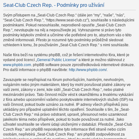
Seat-Club Czech Rep. - Podmínky pro užívání
Svým přístupem na „Seat-Club Czech Rep.“ (dále jen “my”, “naše”, “nás”,
“Seat-Club Czech Rep.”, “https://www.seat-club.cz”), souhlasíte s následujícími
podmínkami. Pokud nesouhlasíte, neprodleně opusťte „Seat-Club Czech
Rep.“, nevstupujte na něj a nepoužívejte jej. Vyhrazujeme si právo tyto
podmínky kdykoliv změnit a učiníme vše potřebné pro to, abychom vás o této
změně informovali. Přesto je rozumné tyto podmínky průběžně sledovat
vzhledem k tomu, že používáním „Seat-Club Czech Rep.“ s nimi souhlasíte.
Naše fóra beží na systému phpBB, což je řešení internetového fóra, které je
vydané pod licencí „
General Public License
“ a které je možno stáhnout z
www.phpbb.com
. phpBB software pouze zprostředkovává internetové diskuze.
Pro další informace o phpBB navštivte:
http://www.phpbb.com/
.
Zavazujete se nepřispívat na fórum pohoršujícím, hanlivým, nevhodným,
vulgárním nebo jiným materiálem, který by mohl porušovat platné zákony ve
vaší zemi, zákony v zemi, kde sídlí „Seat-Club Czech Rep.“, nebo platné
mezinárodní právo. Tato činnost může vést k okamžitému a trvalému vykázání
z fóra a/nebo upozornění vašeho poskytovatele internetových služeb (ISP) na
vaši činnost, pokud bude uznáno za nutné. IP adresy všech příspěvků jsou
ukládány pro případné uplatnění těchto opatření. Souhlasíte s tím, že „Seat-
Club Czech Rep.“ má právo odstranit, upravit, přesunout nebo uzamknout
jakékoliv téma nebo příspěvek, pokud to bude považovat za nutné. Jako
uživatel souhlasíte se všemi údaji uloženými v databázi. Přestože „Seat-Club
Czech Rep.“ ani phpBB neposkytne tyto informace třetí straně nebo cizím
osobám, nepřebírá „Seat-Club Czech Rep.“ ani phpBB zodpovědnost za