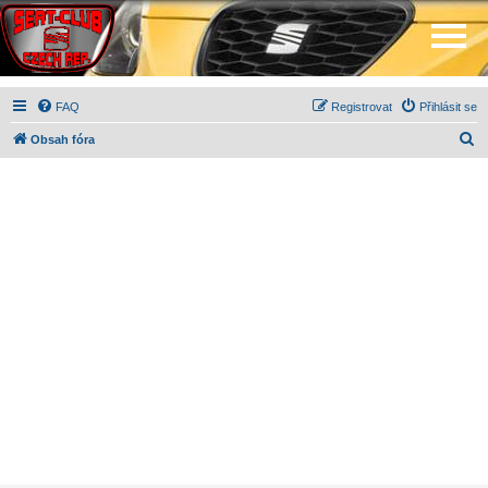
FAQ
Registrovat
Přihlásit se
H
Obsah fóra
l
e
d
a
t