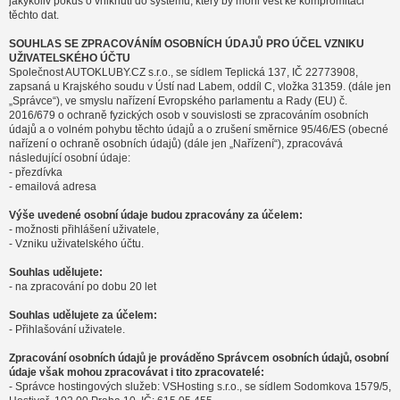
jakýkoliv pokus o vniknutí do systému, který by mohl vést ke kompromitaci
těchto dat.
SOUHLAS SE ZPRACOVÁNÍM OSOBNÍCH ÚDAJŮ PRO ÚČEL VZNIKU
UŽIVATELSKÉHO ÚČTU
Společnost AUTOKLUBY.CZ s.r.o., se sídlem Teplická 137, IČ 22773908,
zapsaná u Krajského soudu v Ústí nad Labem, oddíl C, vložka 31359. (dále jen
„Správce“), ve smyslu nařízení Evropského parlamentu a Rady (EU) č.
2016/679 o ochraně fyzických osob v souvislosti se zpracováním osobních
údajů a o volném pohybu těchto údajů a o zrušení směrnice 95/46/ES (obecné
nařízení o ochraně osobních údajů) (dále jen „Nařízení“), zpracovává
následující osobní údaje:
- přezdívka
- emailová adresa
Výše uvedené osobní údaje budou zpracovány za účelem:
- možnosti přihlášení uživatele,
- Vzniku uživatelského účtu.
Souhlas udělujete:
- na zpracování po dobu 20 let
Souhlas udělujete za účelem:
- Přihlašování uživatele.
Zpracování osobních údajů je prováděno Správcem osobních údajů, osobní
údaje však mohou zpracovávat i tito zpracovatelé:
- Správce hostingových služeb: VSHosting s.r.o., se sídlem Sodomkova 1579/5,