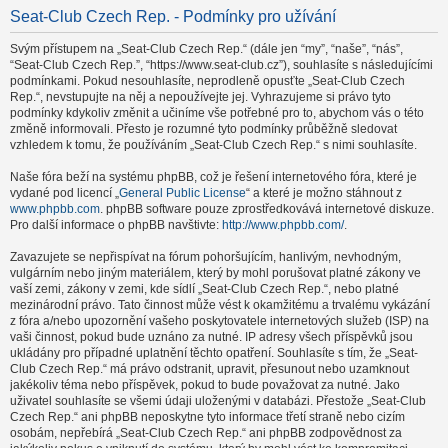
Seat-Club Czech Rep. - Podmínky pro užívání
Svým přístupem na „Seat-Club Czech Rep.“ (dále jen “my”, “naše”, “nás”,
“Seat-Club Czech Rep.”, “https://www.seat-club.cz”), souhlasíte s následujícími
podmínkami. Pokud nesouhlasíte, neprodleně opusťte „Seat-Club Czech
Rep.“, nevstupujte na něj a nepoužívejte jej. Vyhrazujeme si právo tyto
podmínky kdykoliv změnit a učiníme vše potřebné pro to, abychom vás o této
změně informovali. Přesto je rozumné tyto podmínky průběžně sledovat
vzhledem k tomu, že používáním „Seat-Club Czech Rep.“ s nimi souhlasíte.
Naše fóra beží na systému phpBB, což je řešení internetového fóra, které je
vydané pod licencí „
General Public License
“ a které je možno stáhnout z
www.phpbb.com
. phpBB software pouze zprostředkovává internetové diskuze.
Pro další informace o phpBB navštivte:
http://www.phpbb.com/
.
Zavazujete se nepřispívat na fórum pohoršujícím, hanlivým, nevhodným,
vulgárním nebo jiným materiálem, který by mohl porušovat platné zákony ve
vaší zemi, zákony v zemi, kde sídlí „Seat-Club Czech Rep.“, nebo platné
mezinárodní právo. Tato činnost může vést k okamžitému a trvalému vykázání
z fóra a/nebo upozornění vašeho poskytovatele internetových služeb (ISP) na
vaši činnost, pokud bude uznáno za nutné. IP adresy všech příspěvků jsou
ukládány pro případné uplatnění těchto opatření. Souhlasíte s tím, že „Seat-
Club Czech Rep.“ má právo odstranit, upravit, přesunout nebo uzamknout
jakékoliv téma nebo příspěvek, pokud to bude považovat za nutné. Jako
uživatel souhlasíte se všemi údaji uloženými v databázi. Přestože „Seat-Club
Czech Rep.“ ani phpBB neposkytne tyto informace třetí straně nebo cizím
osobám, nepřebírá „Seat-Club Czech Rep.“ ani phpBB zodpovědnost za