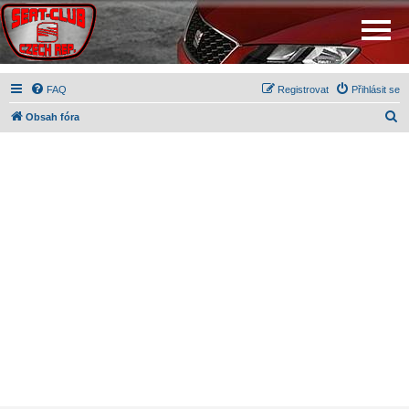
FAQ
Registrovat
Přihlásit se
H
Obsah fóra
l
e
d
a
t