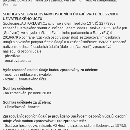
jakýkoliv pokus o vniknutí do systému, který by mohl vést ke kompromitaci
těchto dat.
SOUHLAS SE ZPRACOVÁNÍM OSOBNÍCH ÚDAJŮ PRO ÚČEL VZNIKU
UŽIVATELSKÉHO ÚČTU
Společnost AUTOKLUBY.CZ s.r.o., se sídlem Teplická 137, IČ 22773908,
zapsaná u Krajského soudu v Ústí nad Labem, oddíl C, vložka 31359. (dále jen
„Správce“), ve smyslu nařízení Evropského parlamentu a Rady (EU) č.
2016/679 o ochraně fyzických osob v souvislosti se zpracováním osobních
údajů a o volném pohybu těchto údajů a o zrušení směrnice 95/46/ES (obecné
nařízení o ochraně osobních údajů) (dále jen „Nařízení“), zpracovává
následující osobní údaje:
- přezdívka
- emailová adresa
Výše uvedené osobní údaje budou zpracovány za účelem:
- možnosti přihlášení uživatele,
- Vzniku uživatelského účtu.
Souhlas udělujete:
- na zpracování po dobu 20 let
Souhlas udělujete za účelem:
- Přihlašování uživatele.
Zpracování osobních údajů je prováděno Správcem osobních údajů, osobní
údaje však mohou zpracovávat i tito zpracovatelé:
- Správce hostingových služeb: VSHosting s.r.o., se sídlem Sodomkova 1579/5,