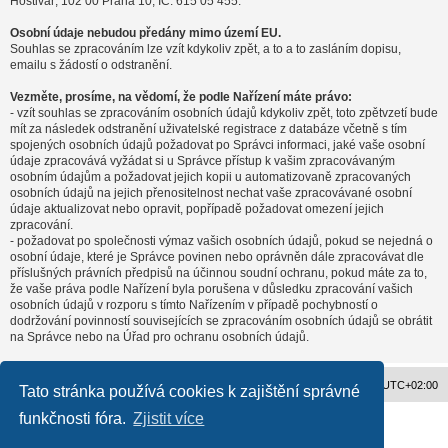
Hostivař, 102 00 Praha 10, IČ: 615 05 455.
Osobní údaje nebudou předány mimo území EU.
Souhlas se zpracováním lze vzít kdykoliv zpět, a to a to zasláním dopisu,
emailu s žádostí o odstranění.
Vezměte, prosíme, na vědomí, že podle Nařízení máte právo:
- vzít souhlas se zpracováním osobních údajů kdykoliv zpět, toto zpětvzetí bude
mít za následek odstranění uživatelské registrace z databáze včetně s tím
spojených osobních údajů požadovat po Správci informaci, jaké vaše osobní
údaje zpracovává vyžádat si u Správce přístup k vašim zpracovávaným
osobním údajům a požadovat jejich kopii u automatizovaně zpracovaných
osobních údajů na jejich přenositelnost nechat vaše zpracovávané osobní
údaje aktualizovat nebo opravit, popřípadě požadovat omezení jejich
zpracování.
- požadovat po společnosti výmaz vašich osobních údajů, pokud se nejedná o
osobní údaje, které je Správce povinen nebo oprávněn dále zpracovávat dle
příslušných právních předpisů na účinnou soudní ochranu, pokud máte za to,
že vaše práva podle Nařízení byla porušena v důsledku zpracování vašich
osobních údajů v rozporu s tímto Nařízením v případě pochybností o
dodržování povinností souvisejících se zpracováním osobních údajů se obrátit
na Správce nebo na Úřad pro ochranu osobních údajů.
Obsah fóra
Všechny časy jsou v
UTC+02:00
Tato stránka používá cookies k zajištění správné
funkčnosti fóra.
Zjistit více
Založeno na
phpBB
® Forum Software © phpBB Limited
Český překlad –
phpBB.cz