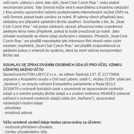
vaší zemi, zákony v zemi, kde sídlí „Seat-Club Czech Rep.“, nebo platné
mezinárodní právo. Tato činnost může vést k okamžitému a trvalému vykázání
z fóra a/nebo upozornění vašeho poskytovatele internetových služeb (ISP) na
vaši činnost, pokud bude uznáno za nutné. IP adresy všech příspěvků jsou
ukládány pro případné uplatnění těchto opatření. Souhlasíte s tím, že „Seat-
Club Czech Rep.“ má právo odstranit, upravit, přesunout nebo uzamknout
jakékoliv téma nebo příspěvek, pokud to bude považovat za nutné. Jako
uživatel souhlasíte se všemi údaji uloženými v databázi. Přestože „Seat-Club
Czech Rep.“ ani phpBB neposkytne tyto informace třetí straně nebo cizím
osobám, nepřebírá „Seat-Club Czech Rep.“ ani phpBB zodpovědnost za
jakýkoliv pokus o vniknutí do systému, který by mohl vést ke kompromitaci
těchto dat.
SOUHLAS SE ZPRACOVÁNÍM OSOBNÍCH ÚDAJŮ PRO ÚČEL VZNIKU
UŽIVATELSKÉHO ÚČTU
Společnost AUTOKLUBY.CZ s.r.o., se sídlem Teplická 137, IČ 22773908,
zapsaná u Krajského soudu v Ústí nad Labem, oddíl C, vložka 31359. (dále jen
„Správce“), ve smyslu nařízení Evropského parlamentu a Rady (EU) č.
2016/679 o ochraně fyzických osob v souvislosti se zpracováním osobních
údajů a o volném pohybu těchto údajů a o zrušení směrnice 95/46/ES (obecné
nařízení o ochraně osobních údajů) (dále jen „Nařízení“), zpracovává
následující osobní údaje:
- přezdívka
- emailová adresa
Výše uvedené osobní údaje budou zpracovány za účelem:
- možnosti přihlášení uživatele,
- Vzniku uživatelského účtu.