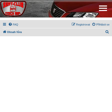
FAQ
Registrovat
Přihlásit se
H
Obsah fóra
l
e
d
a
t