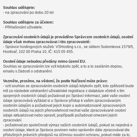
Souhlas udělujete:
- na zpracování po dobu 20 let
Souhlas udělujete za účelem:
- Přihlašování uživatele.
Zpracování osobních údajů je prováděno Správcem osobních údajů, osobní
údaje však mohou zpracovávat i tito zpracovatelé:
- Správce hostingových služeb: VSHosting s.r.o., se sídlem Sodomkova 1579/5,
Hostivař, 102 00 Praha 10, IČ: 615 05 455.
Osobní údaje nebudou předány mimo území EU.
Souhlas se zpracováním lze vzít kdykoliv zpět, a to a to zasláním dopisu,
emailu s žádostí o odstranění.
Vezměte, prosíme, na vědomí, že podle Nařízení máte právo:
- vzít souhlas se zpracováním osobních údajů kdykoliv zpět, toto zpětvzetí bude
mít za následek odstranění uživatelské registrace z databáze včetně s tím
spojených osobních údajů požadovat po Správci informaci, jaké vaše osobní
údaje zpracovává vyžádat si u Správce přístup k vašim zpracovávaným
osobním údajům a požadovat jejich kopii u automatizovaně zpracovaných
osobních údajů na jejich přenositelnost nechat vaše zpracovávané osobní
údaje aktualizovat nebo opravit, popřípadě požadovat omezení jejich
zpracování.
- požadovat po společnosti výmaz vašich osobních údajů, pokud se nejedná o
osobní údaje, které je Správce povinen nebo oprávněn dále zpracovávat dle
příslušných právních předpisů na účinnou soudní ochranu, pokud máte za to,