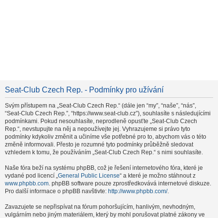
Seat-Club Czech Rep. - Podmínky pro užívání
Svým přístupem na „Seat-Club Czech Rep.“ (dále jen “my”, “naše”, “nás”,
“Seat-Club Czech Rep.”, “https://www.seat-club.cz”), souhlasíte s následujícími
podmínkami. Pokud nesouhlasíte, neprodleně opusťte „Seat-Club Czech
Rep.“, nevstupujte na něj a nepoužívejte jej. Vyhrazujeme si právo tyto
podmínky kdykoliv změnit a učiníme vše potřebné pro to, abychom vás o této
změně informovali. Přesto je rozumné tyto podmínky průběžně sledovat
vzhledem k tomu, že používáním „Seat-Club Czech Rep.“ s nimi souhlasíte.
Naše fóra beží na systému phpBB, což je řešení internetového fóra, které je
vydané pod licencí „
General Public License
“ a které je možno stáhnout z
www.phpbb.com
. phpBB software pouze zprostředkovává internetové diskuze.
Pro další informace o phpBB navštivte:
http://www.phpbb.com/
.
Zavazujete se nepřispívat na fórum pohoršujícím, hanlivým, nevhodným,
vulgárním nebo jiným materiálem, který by mohl porušovat platné zákony ve