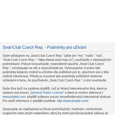
Seat-Club Czech Rep. - Podmínky pro užívání
Svým přístupem na „Seat-Club Czech Rep.“ (dále jen “my”, “naše”, “nás”,
“Seat-Club Czech Rep.”, “https://www.seat-club.cz”), souhlasíte s následujícími
podmínkami. Pokud nesouhlasíte, neprodleně opusťte „Seat-Club Czech
Rep.“, nevstupujte na něj a nepoužívejte jej. Vyhrazujeme si právo tyto
podmínky kdykoliv změnit a učiníme vše potřebné pro to, abychom vás o této
změně informovali. Přesto je rozumné tyto podmínky průběžně sledovat
vzhledem k tomu, že používáním „Seat-Club Czech Rep.“ s nimi souhlasíte.
Naše fóra beží na systému phpBB, což je řešení internetového fóra, které je
vydané pod licencí „
General Public License
“ a které je možno stáhnout z
www.phpbb.com
. phpBB software pouze zprostředkovává internetové diskuze.
Pro další informace o phpBB navštivte:
http://www.phpbb.com/
.
Zavazujete se nepřispívat na fórum pohoršujícím, hanlivým, nevhodným,
vulgárním nebo jiným materiálem, který by mohl porušovat platné zákony ve