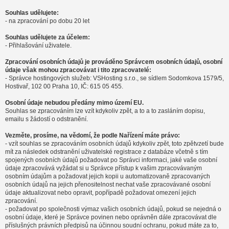
Souhlas udělujete:
- na zpracování po dobu 20 let
Souhlas udělujete za účelem:
- Přihlašování uživatele.
Zpracování osobních údajů je prováděno Správcem osobních údajů, osobní
údaje však mohou zpracovávat i tito zpracovatelé:
- Správce hostingových služeb: VSHosting s.r.o., se sídlem Sodomkova 1579/5,
Hostivař, 102 00 Praha 10, IČ: 615 05 455.
Osobní údaje nebudou předány mimo území EU.
Souhlas se zpracováním lze vzít kdykoliv zpět, a to a to zasláním dopisu,
emailu s žádostí o odstranění.
Vezměte, prosíme, na vědomí, že podle Nařízení máte právo:
- vzít souhlas se zpracováním osobních údajů kdykoliv zpět, toto zpětvzetí bude
mít za následek odstranění uživatelské registrace z databáze včetně s tím
spojených osobních údajů požadovat po Správci informaci, jaké vaše osobní
údaje zpracovává vyžádat si u Správce přístup k vašim zpracovávaným
osobním údajům a požadovat jejich kopii u automatizovaně zpracovaných
osobních údajů na jejich přenositelnost nechat vaše zpracovávané osobní
údaje aktualizovat nebo opravit, popřípadě požadovat omezení jejich
zpracování.
- požadovat po společnosti výmaz vašich osobních údajů, pokud se nejedná o
osobní údaje, které je Správce povinen nebo oprávněn dále zpracovávat dle
příslušných právních předpisů na účinnou soudní ochranu, pokud máte za to,