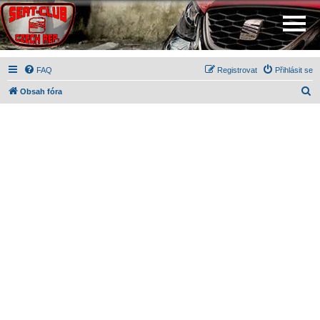
FAQ
Registrovat
Přihlásit se
H
Obsah fóra
l
e
d
a
t