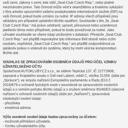
vaší zemi, zákony v zemi, kde sídlí „Seat-Club Czech Rep.“, nebo platné
mezinárodní právo. Tato činnost může vést k okamžitému a trvalému vykázání
z fóra a/nebo upozornění vašeho poskytovatele internetových služeb (ISP) na
vaši činnost, pokud bude uznáno za nutné. IP adresy všech příspěvků jsou
ukládány pro případné uplatnění těchto opatření. Souhlasíte s tím, že „Seat-
Club Czech Rep.“ má právo odstranit, upravit, přesunout nebo uzamknout
jakékoliv téma nebo příspěvek, pokud to bude považovat za nutné. Jako
uživatel souhlasíte se všemi údaji uloženými v databázi. Přestože „Seat-Club
Czech Rep.“ ani phpBB neposkytne tyto informace třetí straně nebo cizím
osobám, nepřebírá „Seat-Club Czech Rep.“ ani phpBB zodpovědnost za
jakýkoliv pokus o vniknutí do systému, který by mohl vést ke kompromitaci
těchto dat.
SOUHLAS SE ZPRACOVÁNÍM OSOBNÍCH ÚDAJŮ PRO ÚČEL VZNIKU
UŽIVATELSKÉHO ÚČTU
Společnost AUTOKLUBY.CZ s.r.o., se sídlem Teplická 137, IČ 22773908,
zapsaná u Krajského soudu v Ústí nad Labem, oddíl C, vložka 31359. (dále jen
„Správce“), ve smyslu nařízení Evropského parlamentu a Rady (EU) č.
2016/679 o ochraně fyzických osob v souvislosti se zpracováním osobních
údajů a o volném pohybu těchto údajů a o zrušení směrnice 95/46/ES (obecné
nařízení o ochraně osobních údajů) (dále jen „Nařízení“), zpracovává
následující osobní údaje:
- přezdívka
- emailová adresa
Výše uvedené osobní údaje budou zpracovány za účelem:
- možnosti přihlášení uživatele,
- Vzniku uživatelského účtu.