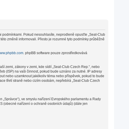
cími podmínkami. Pokud nesouhlasíte, neprodleně opusťte „Seat-Club
o této změně informovali. Přesto je rozumné tyto podmínky průběžně
ww.phpbb.com
. phpBB software pouze zprostředkovává
aší zemi, zákony v zemi, kde sídlí „Seat-Club Czech Rep.“, nebo
žeb (ISP) na vaši činnost, pokud bude uznáno za nutné. IP adresy
sunout nebo uzamknout jakékoliv téma nebo příspěvek, pokud to bude
mace třetí straně nebo cizím osobám, nepřebírá „Seat-Club Czech
en „Správce“), ve smyslu nařízení Evropského parlamentu a Rady
ES (obecné nařízení o ochraně osobních údajů) (dále jen