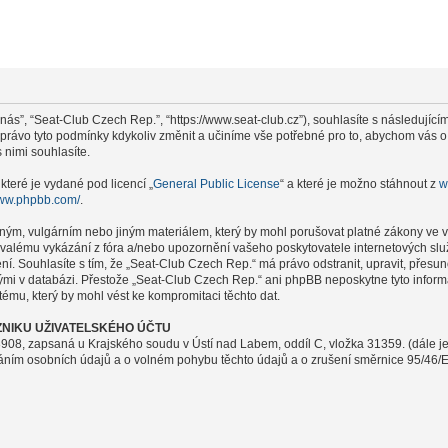
nás”, “Seat-Club Czech Rep.”, “https://www.seat-club.cz”), souhlasíte s následují
i právo tyto podmínky kdykoliv změnit a učiníme vše potřebné pro to, abychom vás 
nimi souhlasíte.
které je vydané pod licencí „
General Public License
“ a které je možno stáhnout z
w
www.phpbb.com/
.
ným, vulgárním nebo jiným materiálem, který by mohl porušovat platné zákony ve v
rvalému vykázání z fóra a/nebo upozornění vašeho poskytovatele internetových slu
ení. Souhlasíte s tím, že „Seat-Club Czech Rep.“ má právo odstranit, upravit, pře
nými v databázi. Přestože „Seat-Club Czech Rep.“ ani phpBB neposkytne tyto infor
ému, který by mohl vést ke kompromitaci těchto dat.
NIKU UŽIVATELSKÉHO ÚČTU
908, zapsaná u Krajského soudu v Ústí nad Labem, oddíl C, vložka 31359. (dále j
váním osobních údajů a o volném pohybu těchto údajů a o zrušení směrnice 95/46/