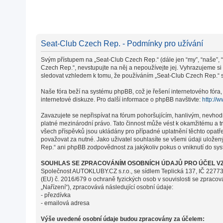
Seat-Club Czech Rep. - Podmínky pro užívání
Svým přístupem na „Seat-Club Czech Rep.“ (dále jen “my”, “naše”, “
Czech Rep.“, nevstupujte na něj a nepoužívejte jej. Vyhrazujeme s
sledovat vzhledem k tomu, že používáním „Seat-Club Czech Rep.“ s 
Naše fóra beží na systému phpBB, což je řešení internetového fóra, 
internetové diskuze. Pro další informace o phpBB navštivte:
http://
Zavazujete se nepřispívat na fórum pohoršujícím, hanlivým, nevhod
platné mezinárodní právo. Tato činnost může vést k okamžitému a t
všech příspěvků jsou ukládány pro případné uplatnění těchto opatř
považovat za nutné. Jako uživatel souhlasíte se všemi údaji ulože
Rep.“ ani phpBB zodpovědnost za jakýkoliv pokus o vniknutí do syst
SOUHLAS SE ZPRACOVÁNÍM OSOBNÍCH ÚDAJŮ PRO ÚČEL VZ
Společnost AUTOKLUBY.CZ s.r.o., se sídlem Teplická 137, IČ 22773
(EU) č. 2016/679 o ochraně fyzických osob v souvislosti se zpraco
„Nařízení“), zpracovává následující osobní údaje:
- přezdívka
- emailová adresa
Výše uvedené osobní údaje budou zpracovány za účelem: