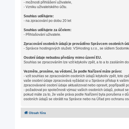
- možnosti přihlášení uživatele,
- Vzniku uživatelského účtu.
Souhlas udělujete:
- na zpracování po dobu 20 let
Souhlas udělujete za účelem:
- Přihlašování uživatele.
Zpracování osobních údajů je prováděno Správcem osobních údaj
- Správce hostingových služeb: VSHosting s.r.o., se sídlem Sodomk
Osobní údaje nebudou předány mimo území EU.
Souhlas se zpracováním lze vzít kdykoliv zpět, a to a to zasláním do
Vezměte, prosíme, na vědomí, že podle Nařízení máte právo:
- vzít souhlas se zpracováním osobních údajů kdykoliv zpět, toto z
vaše osobní údaje zpracovává vyžádat si u Správce přístup k vaši
zpracovávané osobní údaje aktualizovat nebo opravit, popřípadě p
- požadovat po společnosti výmaz vašich osobních údajů, pokud se
pokud máte za to, že vaše práva podle Nařízení byla porušena v dů
osobních údajů se obrátit na Správce nebo na Úřad pro ochranu os
Obsah fóra