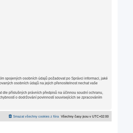
s tím spojených osobních údajů požadovat po Správci informaci, jaké
vaných osobních údajů na jejich přenositelnost nechat vaše
t dle příslušných právních předpisů na účinnou soudní ochranu,
chybností o dodržování povinností souvisejících se zpracováním
Smazat všechny cookies z fóra
Všechny časy jsou v
UTC+02:00