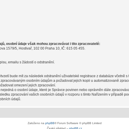
ů, osobní údaje však mohou zpracovávat i tito zpracovatelé:
ova 1579/5, Hostivař, 102 00 Praha 10, IČ: 615 05 455.
pisu, emailu s žádostí o odstranění.
pětvzetí bude mít za následek odstranění uživatelské registrace z databáze včetně 
m zpracovávaným osobním údajům a požadovat jejich kopii u automatizovaně zpraco
ožadovat omezení jejich zpracování.
 nejedná o osobní údaje, které je Správce povinen nebo oprávněn dále zpracováva
sledku zpracování vašich osobních údajů v rozporu s tímto Nařízením v případě po
obních údajů.
Založeno na
phpBB
® Forum Software © phpBB Limited
Český překlad –
phpBB.cz