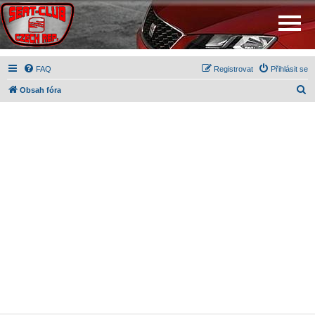
FAQ
Registrovat
Přihlásit se
H
Obsah fóra
l
e
d
a
t