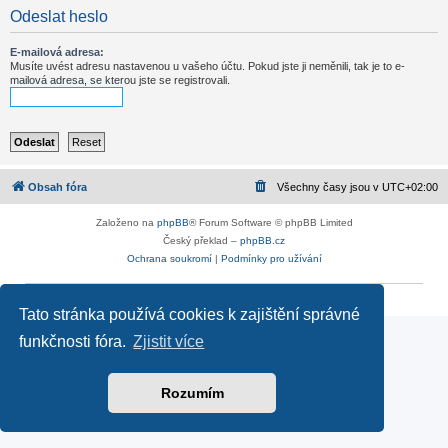
Odeslat heslo
E-mailová adresa:
Musíte uvést adresu nastavenou u vašeho účtu. Pokud jste ji neměnili, tak je to e-
mailová adresa, se kterou jste se registrovali.
Obsah fóra
Všechny časy jsou v
UTC+02:00
Založeno na
phpBB
® Forum Software © phpBB Limited
Český překlad –
phpBB.cz
Ochrana soukromí
|
Podmínky pro užívání
Reklama
|
Portfolio autoklubů
|
Kontakt
|
Zpracování osobních údajů
Tato stránka používá cookies k zajištění správné
funkčnosti fóra.
Zjistit více
Rozumím