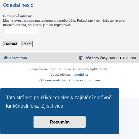
Odeslat heslo
E-mailová adresa:
Musíte uvést adresu nastavenou u vašeho účtu. Pokud jste ji neměnili, tak je to e-
mailová adresa, se kterou jste se registrovali.
Obsah fóra
Všechny časy jsou v
UTC+02:00
Založeno na
phpBB
® Forum Software © phpBB Limited
Český překlad –
phpBB.cz
Ochrana soukromí
|
Podmínky pro užívání
Reklama
|
Portfolio autoklubů
|
Kontakt
|
Zpracování osobních údajů
Tato stránka používá cookies k zajištění správné
funkčnosti fóra.
Zjistit více
Rozumím