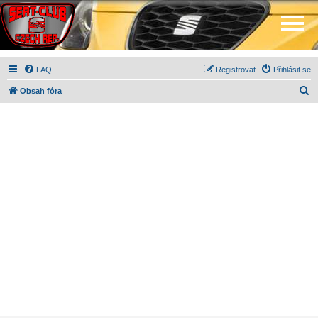
FAQ
Registrovat
Přihlásit se
H
Obsah fóra
l
e
d
a
t