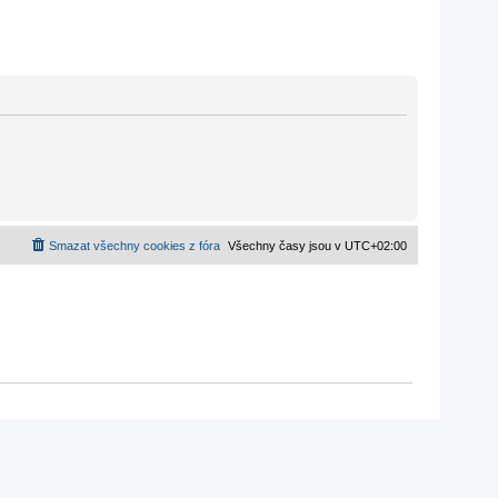
Smazat všechny cookies z fóra
Všechny časy jsou v
UTC+02:00