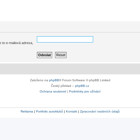
e to e-mailová adresa,
Založeno na
phpBB
® Forum Software © phpBB Limited
Český překlad –
phpBB.cz
Ochrana soukromí
|
Podmínky pro užívání
Reklama
|
Portfolio autoklubů
|
Kontakt
|
Zpracování osobních údajů