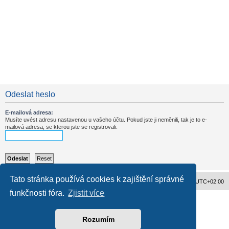
Odeslat heslo
E-mailová adresa:
Musíte uvést adresu nastavenou u vašeho účtu. Pokud jste ji neměnili, tak je to e-
mailová adresa, se kterou jste se registrovali.
Tato stránka používá cookies k zajištění správné
Obsah fóra
Všechny časy jsou v
UTC+02:00
funkčnosti fóra.
Zjistit více
Založeno na
phpBB
® Forum Software © phpBB Limited
Český překlad –
phpBB.cz
Ochrana soukromí
|
Podmínky pro užívání
Rozumím