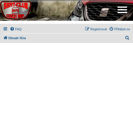
FAQ
Registrovat
Přihlásit se
H
Obsah fóra
l
e
d
a
t