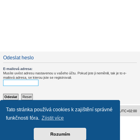
Odeslat heslo
E-mailová adresa:
Musíte uvést adresu nastavenou u vašeho účtu. Pokud jste ji neměnili, tak je to e-
mailová adresa, se kterou jste se registrovali.
Tato stránka používá cookies k zajištění správné
Obsah fóra
Všechny časy jsou v
UTC+02:00
funkčnosti fóra.
Zjistit více
Založeno na
phpBB
® Forum Software © phpBB Limited
Český překlad –
phpBB.cz
Ochrana soukromí
|
Podmínky pro užívání
Rozumím