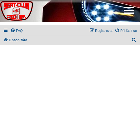
FAQ
Registrovat
Přihlásit se
H
Obsah fóra
l
e
d
a
t