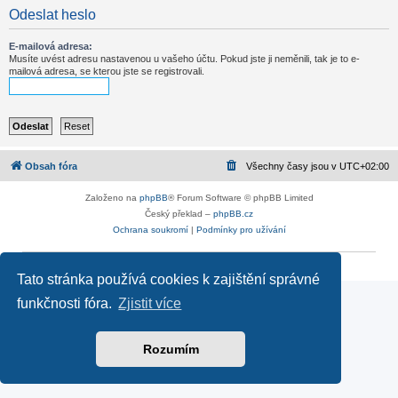
Odeslat heslo
E-mailová adresa:
Musíte uvést adresu nastavenou u vašeho účtu. Pokud jste ji neměnili, tak je to e-
mailová adresa, se kterou jste se registrovali.
Obsah fóra
Všechny časy jsou v
UTC+02:00
Založeno na
phpBB
® Forum Software © phpBB Limited
Český překlad –
phpBB.cz
Ochrana soukromí
|
Podmínky pro užívání
Reklama
|
Portfolio autoklubů
|
Kontakt
|
Zpracování osobních údajů
Tato stránka používá cookies k zajištění správné
funkčnosti fóra.
Zjistit více
Rozumím