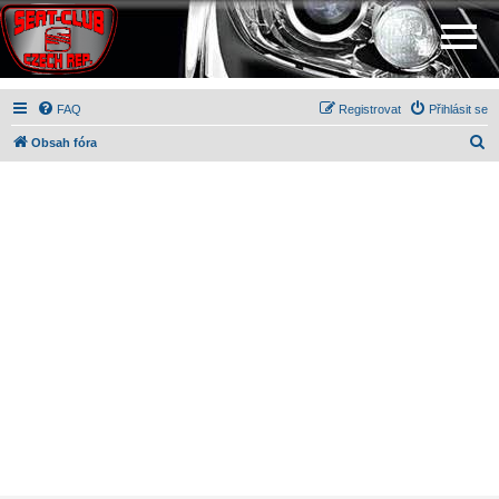
FAQ
Registrovat
Přihlásit se
H
Obsah fóra
l
e
d
a
t