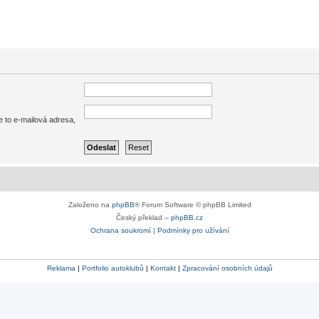
e to e-mailová adresa,
Založeno na
phpBB
® Forum Software © phpBB Limited
Český překlad –
phpBB.cz
Ochrana soukromí
|
Podmínky pro užívání
Reklama
|
Portfolio autoklubů
|
Kontakt
|
Zpracování osobních údajů