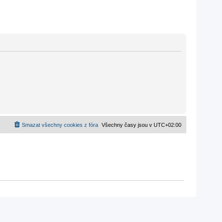
Smazat všechny cookies z fóra
Všechny časy jsou v
UTC+02:00