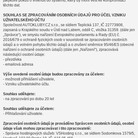
jakýkoliv pokus o vniknutí do systému, který by mohl vést ke kompromitaci
těchto dat.
SOUHLAS SE ZPRACOVÁNÍM OSOBNÍCH ÚDAJŮ PRO ÚČEL VZNIKU
UŽIVATELSKÉHO ÚČTU
Společnost AUTOKLUBY.CZ s.r.o., se sídlem Teplická 137, IČ 22773908,
zapsaná u Krajského soudu v Ústí nad Labem, oddíl C, vložka 31359. (dále jen
„Správce“), ve smyslu nařízení Evropského parlamentu a Rady (EU) č.
2016/679 o ochraně fyzických osob v souvislosti se zpracováním osobních
údajů a o volném pohybu těchto údajů a o zrušení směrnice 95/46/ES (obecné
nařízení o ochraně osobních údajů) (dále jen „Nařízení“), zpracovává
následující osobní údaje:
- přezdívka
- emailová adresa
Výše uvedené osobní údaje budou zpracovány za účelem:
- možnosti přihlášení uživatele,
- Vzniku uživatelského účtu.
Souhlas udělujete:
- na zpracování po dobu 20 let
Souhlas udělujete za účelem:
- Přihlašování uživatele.
Zpracování osobních údajů je prováděno Správcem osobních údajů, osobní
údaje však mohou zpracovávat i tito zpracovatelé:
- Správce hostingových služeb: VSHosting s.r.o., se sídlem Sodomkova 1579/5,