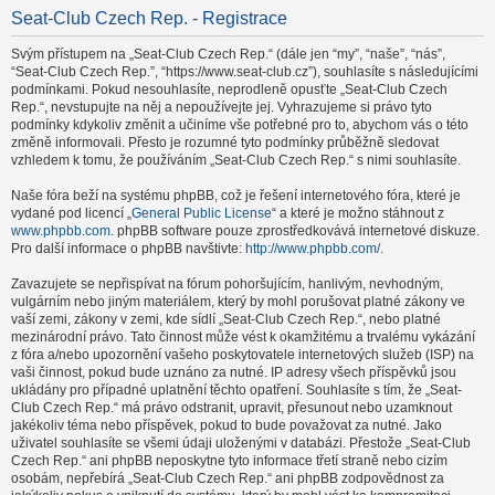
Seat-Club Czech Rep. - Registrace
Svým přístupem na „Seat-Club Czech Rep.“ (dále jen “my”, “naše”, “nás”,
“Seat-Club Czech Rep.”, “https://www.seat-club.cz”), souhlasíte s následujícími
podmínkami. Pokud nesouhlasíte, neprodleně opusťte „Seat-Club Czech
Rep.“, nevstupujte na něj a nepoužívejte jej. Vyhrazujeme si právo tyto
podmínky kdykoliv změnit a učiníme vše potřebné pro to, abychom vás o této
změně informovali. Přesto je rozumné tyto podmínky průběžně sledovat
vzhledem k tomu, že používáním „Seat-Club Czech Rep.“ s nimi souhlasíte.
Naše fóra beží na systému phpBB, což je řešení internetového fóra, které je
vydané pod licencí „
General Public License
“ a které je možno stáhnout z
www.phpbb.com
. phpBB software pouze zprostředkovává internetové diskuze.
Pro další informace o phpBB navštivte:
http://www.phpbb.com/
.
Zavazujete se nepřispívat na fórum pohoršujícím, hanlivým, nevhodným,
vulgárním nebo jiným materiálem, který by mohl porušovat platné zákony ve
vaší zemi, zákony v zemi, kde sídlí „Seat-Club Czech Rep.“, nebo platné
mezinárodní právo. Tato činnost může vést k okamžitému a trvalému vykázání
z fóra a/nebo upozornění vašeho poskytovatele internetových služeb (ISP) na
vaši činnost, pokud bude uznáno za nutné. IP adresy všech příspěvků jsou
ukládány pro případné uplatnění těchto opatření. Souhlasíte s tím, že „Seat-
Club Czech Rep.“ má právo odstranit, upravit, přesunout nebo uzamknout
jakékoliv téma nebo příspěvek, pokud to bude považovat za nutné. Jako
uživatel souhlasíte se všemi údaji uloženými v databázi. Přestože „Seat-Club
Czech Rep.“ ani phpBB neposkytne tyto informace třetí straně nebo cizím
osobám, nepřebírá „Seat-Club Czech Rep.“ ani phpBB zodpovědnost za