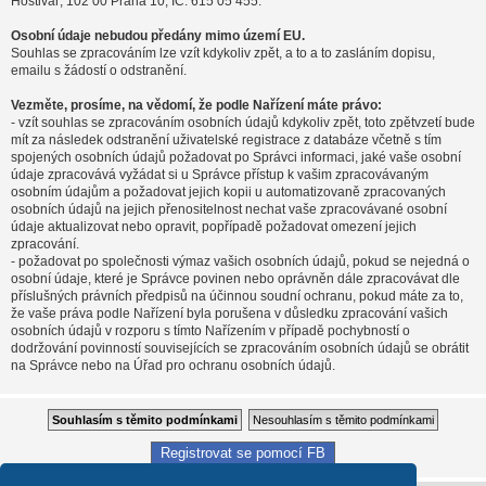
Hostivař, 102 00 Praha 10, IČ: 615 05 455.
Osobní údaje nebudou předány mimo území EU.
Souhlas se zpracováním lze vzít kdykoliv zpět, a to a to zasláním dopisu,
emailu s žádostí o odstranění.
Vezměte, prosíme, na vědomí, že podle Nařízení máte právo:
- vzít souhlas se zpracováním osobních údajů kdykoliv zpět, toto zpětvzetí bude
mít za následek odstranění uživatelské registrace z databáze včetně s tím
spojených osobních údajů požadovat po Správci informaci, jaké vaše osobní
údaje zpracovává vyžádat si u Správce přístup k vašim zpracovávaným
osobním údajům a požadovat jejich kopii u automatizovaně zpracovaných
osobních údajů na jejich přenositelnost nechat vaše zpracovávané osobní
údaje aktualizovat nebo opravit, popřípadě požadovat omezení jejich
zpracování.
- požadovat po společnosti výmaz vašich osobních údajů, pokud se nejedná o
osobní údaje, které je Správce povinen nebo oprávněn dále zpracovávat dle
příslušných právních předpisů na účinnou soudní ochranu, pokud máte za to,
že vaše práva podle Nařízení byla porušena v důsledku zpracování vašich
osobních údajů v rozporu s tímto Nařízením v případě pochybností o
dodržování povinností souvisejících se zpracováním osobních údajů se obrátit
na Správce nebo na Úřad pro ochranu osobních údajů.
Registrovat se pomocí FB