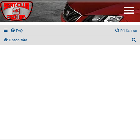
FAQ
Přihlásit se
H
Obsah fóra
l
e
d
a
t