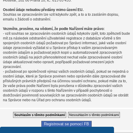
Hostivař, 102 00 Praha 10, IČ: 615 05 455.
Osobní údaje nebudou předány mimo území EU.
Souhlas se zpracováním lze vzít kdykoliv zpět, a to a to zasláním dopisu,
emailu s žádostí o odstranění.
Vezměte, prosíme, na vědomí, že podle Nařízení máte právo:
- vzít souhlas se zpracováním osobních údajů kdykoliv zpět, toto zpětvzetí bude
mít za následek odstranění uživatelské registrace z databáze včetně s tím
spojených osobních údajů požadovat po Správci informaci, jaké vaše osobní
údaje zpracovává vyžádat si u Správce přístup k vašim zpracovávaným
osobním údajům a požadovat jejich kopii u automatizovaně zpracovaných
osobních údajů na jejich přenositelnost nechat vaše zpracovávané osobní
údaje aktualizovat nebo opravit, popřípadě požadovat omezení jejich
zpracování.
- požadovat po společnosti výmaz vašich osobních údajů, pokud se nejedná o
osobní údaje, které je Správce povinen nebo oprávněn dále zpracovávat dle
příslušných právních předpisů na účinnou soudní ochranu, pokud máte za to,
že vaše práva podle Nařízení byla porušena v důsledku zpracování vašich
osobních údajů v rozporu s tímto Nařízením v případě pochybností o
dodržování povinností souvisejících se zpracováním osobních údajů se obrátit
na Správce nebo na Úřad pro ochranu osobních údajů.
Registrovat se pomocí FB