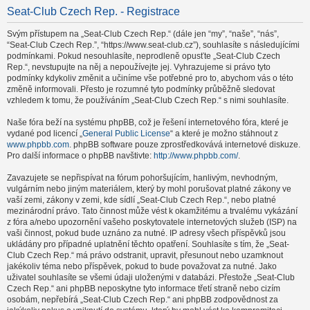
Seat-Club Czech Rep. - Registrace
Svým přístupem na „Seat-Club Czech Rep.“ (dále jen “my”, “naše”, “nás”,
“Seat-Club Czech Rep.”, “https://www.seat-club.cz”), souhlasíte s následujícími
podmínkami. Pokud nesouhlasíte, neprodleně opusťte „Seat-Club Czech
Rep.“, nevstupujte na něj a nepoužívejte jej. Vyhrazujeme si právo tyto
podmínky kdykoliv změnit a učiníme vše potřebné pro to, abychom vás o této
změně informovali. Přesto je rozumné tyto podmínky průběžně sledovat
vzhledem k tomu, že používáním „Seat-Club Czech Rep.“ s nimi souhlasíte.
Naše fóra beží na systému phpBB, což je řešení internetového fóra, které je
vydané pod licencí „
General Public License
“ a které je možno stáhnout z
www.phpbb.com
. phpBB software pouze zprostředkovává internetové diskuze.
Pro další informace o phpBB navštivte:
http://www.phpbb.com/
.
Zavazujete se nepřispívat na fórum pohoršujícím, hanlivým, nevhodným,
vulgárním nebo jiným materiálem, který by mohl porušovat platné zákony ve
vaší zemi, zákony v zemi, kde sídlí „Seat-Club Czech Rep.“, nebo platné
mezinárodní právo. Tato činnost může vést k okamžitému a trvalému vykázání
z fóra a/nebo upozornění vašeho poskytovatele internetových služeb (ISP) na
vaši činnost, pokud bude uznáno za nutné. IP adresy všech příspěvků jsou
ukládány pro případné uplatnění těchto opatření. Souhlasíte s tím, že „Seat-
Club Czech Rep.“ má právo odstranit, upravit, přesunout nebo uzamknout
jakékoliv téma nebo příspěvek, pokud to bude považovat za nutné. Jako
uživatel souhlasíte se všemi údaji uloženými v databázi. Přestože „Seat-Club
Czech Rep.“ ani phpBB neposkytne tyto informace třetí straně nebo cizím
osobám, nepřebírá „Seat-Club Czech Rep.“ ani phpBB zodpovědnost za