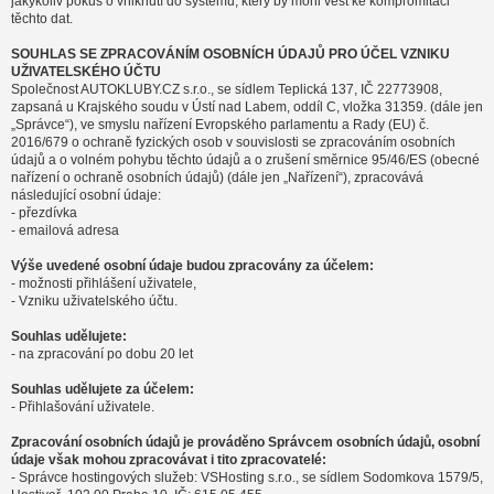
jakýkoliv pokus o vniknutí do systému, který by mohl vést ke kompromitaci
těchto dat.
SOUHLAS SE ZPRACOVÁNÍM OSOBNÍCH ÚDAJŮ PRO ÚČEL VZNIKU
UŽIVATELSKÉHO ÚČTU
Společnost AUTOKLUBY.CZ s.r.o., se sídlem Teplická 137, IČ 22773908,
zapsaná u Krajského soudu v Ústí nad Labem, oddíl C, vložka 31359. (dále jen
„Správce“), ve smyslu nařízení Evropského parlamentu a Rady (EU) č.
2016/679 o ochraně fyzických osob v souvislosti se zpracováním osobních
údajů a o volném pohybu těchto údajů a o zrušení směrnice 95/46/ES (obecné
nařízení o ochraně osobních údajů) (dále jen „Nařízení“), zpracovává
následující osobní údaje:
- přezdívka
- emailová adresa
Výše uvedené osobní údaje budou zpracovány za účelem:
- možnosti přihlášení uživatele,
- Vzniku uživatelského účtu.
Souhlas udělujete:
- na zpracování po dobu 20 let
Souhlas udělujete za účelem:
- Přihlašování uživatele.
Zpracování osobních údajů je prováděno Správcem osobních údajů, osobní
údaje však mohou zpracovávat i tito zpracovatelé:
- Správce hostingových služeb: VSHosting s.r.o., se sídlem Sodomkova 1579/5,