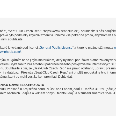
nás”, “Seat-Club Czech Rep.”, “https://www.seat-club.cz”), souhlasíte s následují
i právo tyto podmínky kdykoliv změnit a učiníme vše potřebné pro to, abychom vás 
nimi souhlasíte.
které je vydané pod licencí „
General Public License
“ a které je možno stáhnout z
w
www.phpbb.com/
.
ným, vulgárním nebo jiným materiálem, který by mohl porušovat platné zákony ve v
rvalému vykázání z fóra a/nebo upozornění vašeho poskytovatele internetových slu
ení. Souhlasíte s tím, že „Seat-Club Czech Rep.“ má právo odstranit, upravit, pře
nými v databázi. Přestože „Seat-Club Czech Rep.“ ani phpBB neposkytne tyto infor
ému, který by mohl vést ke kompromitaci těchto dat.
NIKU UŽIVATELSKÉHO ÚČTU
908, zapsaná u Krajského soudu v Ústí nad Labem, oddíl C, vložka 31359. (dále j
váním osobních údajů a o volném pohybu těchto údajů a o zrušení směrnice 95/46/