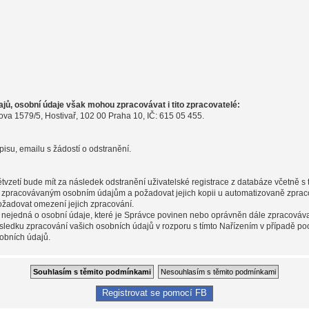
ů, osobní údaje však mohou zpracovávat i tito zpracovatelé:
ova 1579/5, Hostivař, 102 00 Praha 10, IČ: 615 05 455.
pisu, emailu s žádostí o odstranění.
pětvzetí bude mít za následek odstranění uživatelské registrace z databáze včetně 
m zpracovávaným osobním údajům a požadovat jejich kopii u automatizovaně zpraco
ožadovat omezení jejich zpracování.
 nejedná o osobní údaje, které je Správce povinen nebo oprávněn dále zpracováva
sledku zpracování vašich osobních údajů v rozporu s tímto Nařízením v případě po
obních údajů.
Registrovat se pomocí FB