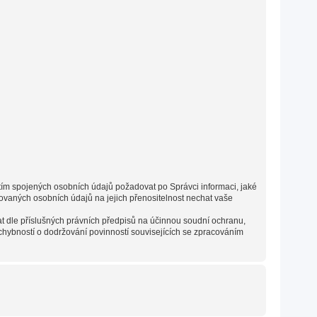
s tím spojených osobních údajů požadovat po Správci informaci, jaké
vaných osobních údajů na jejich přenositelnost nechat vaše
t dle příslušných právních předpisů na účinnou soudní ochranu,
chybností o dodržování povinností souvisejících se zpracováním