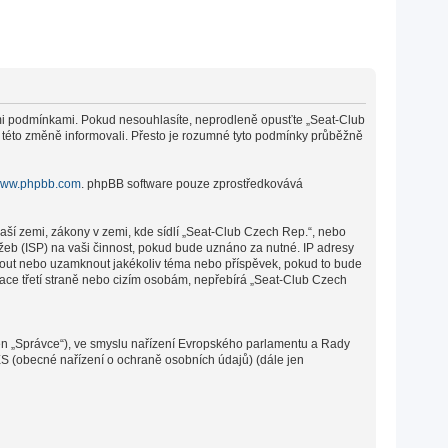
cími podmínkami. Pokud nesouhlasíte, neprodleně opusťte „Seat-Club
o této změně informovali. Přesto je rozumné tyto podmínky průběžně
ww.phpbb.com
. phpBB software pouze zprostředkovává
aší zemi, zákony v zemi, kde sídlí „Seat-Club Czech Rep.“, nebo
žeb (ISP) na vaši činnost, pokud bude uznáno za nutné. IP adresy
sunout nebo uzamknout jakékoliv téma nebo příspěvek, pokud to bude
mace třetí straně nebo cizím osobám, nepřebírá „Seat-Club Czech
en „Správce“), ve smyslu nařízení Evropského parlamentu a Rady
ES (obecné nařízení o ochraně osobních údajů) (dále jen