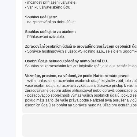
- možnosti přihlášení uživatele,
- Vzniku uživatelského účtu.
Souhlas udělujete:
- na zpracování po dobu 20 let
Souhlas udělujete za účelem:
- Přihlašování uživatele.
Zpracování osobních údajů je prováděno Správcem osobních údaj
- Správce hostingových služeb: VSHosting s.r.o., se sídlem Sodomk
Osobní údaje nebudou předány mimo území EU.
Souhlas se zpracováním lze vzít kdykoliv zpět, a to a to zasláním do
Vezměte, prosíme, na vědomí, že podle Nařízení máte právo:
- vzít souhlas se zpracováním osobních údajů kdykoliv zpět, toto z
vaše osobní údaje zpracovává vyžádat si u Správce přístup k vaši
zpracovávané osobní údaje aktualizovat nebo opravit, popřípadě p
- požadovat po společnosti výmaz vašich osobních údajů, pokud se
pokud máte za to, že vaše práva podle Nařízení byla porušena v dů
osobních údajů se obrátit na Správce nebo na Úřad pro ochranu os