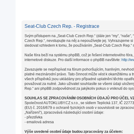
Seat-Club Czech Rep. - Registrace
Svým přístupem na „Seat-Club Czech Rep.“ (dále jen “my”, “naše”, “
Czech Rep.“, nevstupujte na něj a nepoužívejte jej. Vyhrazujeme s
sledovat vzhledem k tomu, že používáním „Seat-Club Czech Rep.“ s 
Naše fóra beží na systému phpBB, což je řešení internetového fóra, 
internetové diskuze. Pro další informace o phpBB navštivte:
http://
Zavazujete se nepřispívat na fórum pohoršujícím, hanlivým, nevhod
platné mezinárodní právo. Tato činnost může vést k okamžitému a t
všech příspěvků jsou ukládány pro případné uplatnění těchto opatř
považovat za nutné. Jako uživatel souhlasíte se všemi údaji ulože
Rep.“ ani phpBB zodpovědnost za jakýkoliv pokus o vniknutí do syst
SOUHLAS SE ZPRACOVÁNÍM OSOBNÍCH ÚDAJŮ PRO ÚČEL VZ
Společnost AUTOKLUBY.CZ s.r.o., se sídlem Teplická 137, IČ 22773
(EU) č. 2016/679 o ochraně fyzických osob v souvislosti se zpraco
„Nařízení“), zpracovává následující osobní údaje:
- přezdívka
- emailová adresa
Výše uvedené osobní údaje budou zpracovány za účelem: