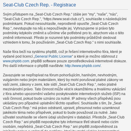
Seat-Club Czech Rep. - Registrace
Svým přístupem na „Seat-Club Czech Rep.“ (dále jen “my”, “naše”, “nás”,
“Seat-Club Czech Rep.”, “https://www.seat-club.cz”), souhlasíte s následujícími
podmínkami. Pokud nesouhlasíte, neprodleně opusťte „Seat-Club Czech
Rep.“, nevstupujte na něj a nepoužívejte jej. Vyhrazujeme si právo tyto
podmínky kdykoliv změnit a učiníme vše potřebné pro to, abychom vás o této
změně informovali. Přesto je rozumné tyto podmínky průběžně sledovat
vzhledem k tomu, že používáním „Seat-Club Czech Rep.“ s nimi souhlasíte.
Naše fóra beží na systému phpBB, což je řešení internetového fóra, které je
vydané pod licencí „
General Public License
“ a které je možno stáhnout z
www.phpbb.com
. phpBB software pouze zprostředkovává internetové diskuze.
Pro další informace o phpBB navštivte:
http://www.phpbb.com/
.
Zavazujete se nepřispívat na fórum pohoršujícím, hanlivým, nevhodným,
vulgárním nebo jiným materiálem, který by mohl porušovat platné zákony ve
vaší zemi, zákony v zemi, kde sídlí „Seat-Club Czech Rep.“, nebo platné
mezinárodní právo. Tato činnost může vést k okamžitému a trvalému vykázání
z fóra a/nebo upozornění vašeho poskytovatele internetových služeb (ISP) na
vaši činnost, pokud bude uznáno za nutné. IP adresy všech příspěvků jsou
ukládány pro případné uplatnění těchto opatření. Souhlasíte s tím, že „Seat-
Club Czech Rep.“ má právo odstranit, upravit, přesunout nebo uzamknout
jakékoliv téma nebo příspěvek, pokud to bude považovat za nutné. Jako
uživatel souhlasíte se všemi údaji uloženými v databázi. Přestože „Seat-Club
Czech Rep.“ ani phpBB neposkytne tyto informace třetí straně nebo cizím
osobám, nepřebírá „Seat-Club Czech Rep.“ ani phpBB zodpovědnost za