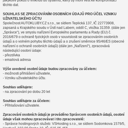
jakýkoliv pokus o vniknutí do systému, který by mohl vést ke kompromitaci
těchto dat.
SOUHLAS SE ZPRACOVÁNÍM OSOBNÍCH ÚDAJŮ PRO ÚČEL VZNIKU
UŽIVATELSKÉHO ÚČTU
Společnost AUTOKLUBY.CZ s.r.o., se sídlem Teplická 137, IČ 22773908,
zapsaná u Krajského soudu v Ústí nad Labem, oddíl C, vložka 31359. (dále jen
„Správce“), ve smyslu nařízení Evropského parlamentu a Rady (EU) č.
2016/679 o ochraně fyzických osob v souvislosti se zpracováním osobních
údajů a o volném pohybu těchto údajů a o zrušení směrnice 95/46/ES (obecné
nařízení o ochraně osobních údajů) (dále jen „Nařízení“), zpracovává
následující osobní údaje:
- přezdívka
- emailová adresa
Výše uvedené osobní údaje budou zpracovány za účelem:
- možnosti přihlášení uživatele,
- Vzniku uživatelského účtu.
Souhlas udělujete:
- na zpracování po dobu 20 let
Souhlas udělujete za účelem:
- Přihlašování uživatele.
Zpracování osobních údajů je prováděno Správcem osobních údajů, osobní
údaje však mohou zpracovávat i tito zpracovatelé:
- Správce hostingových služeb: VSHosting s.r.o., se sídlem Sodomkova 1579/5,