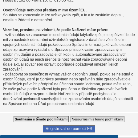
Hostivař, 102 00 Praha 10, IČ: 615 05 455.
Osobní údaje nebudou předány mimo území EU.
Souhlas se zpracováním lze vzít kdykoliv zpět, a to a to zasláním dopisu,
emailu s žádostí o odstranění.
Vezměte, prosíme, na vědomí, že podle Nařízení máte právo:
- vzít souhlas se zpracováním osobních údajů kdykoliv zpět, toto zpětvzetí bude
mít za následek odstranění uživatelské registrace z databáze včetně s tím
spojených osobních údajů požadovat po Správci informaci, jaké vaše osobní
údaje zpracovává vyžádat si u Správce přístup k vašim zpracovávaným
osobním údajům a požadovat jejich kopii u automatizovaně zpracovaných
osobních údajů na jejich přenositelnost nechat vaše zpracovávané osobní
údaje aktualizovat nebo opravit, popřípadě požadovat omezení jejich
zpracování.
- požadovat po společnosti výmaz vašich osobních údajů, pokud se nejedná o
osobní údaje, které je Správce povinen nebo oprávněn dále zpracovávat dle
příslušných právních předpisů na účinnou soudní ochranu, pokud máte za to,
že vaše práva podle Nařízení byla porušena v důsledku zpracování vašich
osobních údajů v rozporu s tímto Nařízením v případě pochybností o
dodržování povinností souvisejících se zpracováním osobních údajů se obrátit
na Správce nebo na Úřad pro ochranu osobních údajů.
Registrovat se pomocí FB