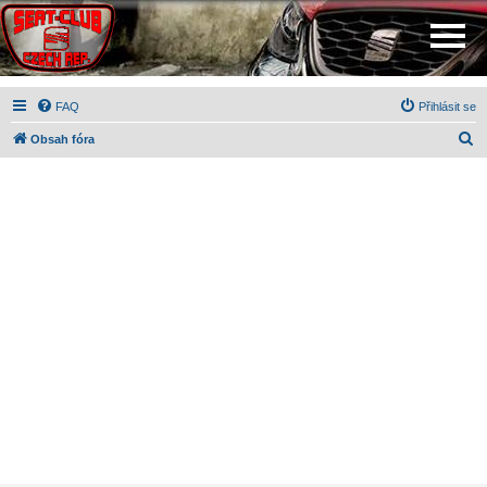
FAQ
Přihlásit se
H
Obsah fóra
l
e
d
a
t