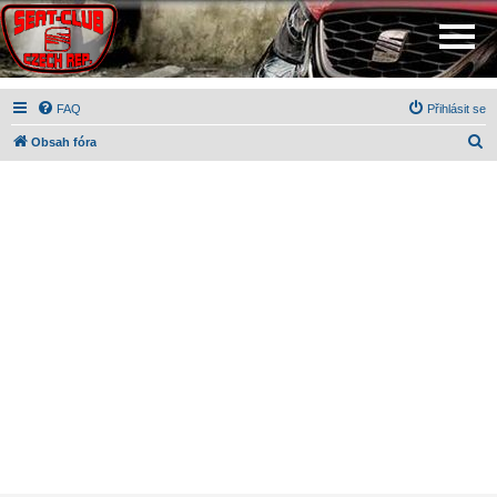
FAQ
Přihlásit se
H
Obsah fóra
l
e
d
a
t