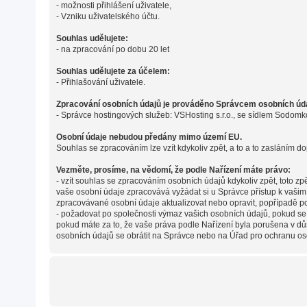
- možnosti přihlášení uživatele,
- Vzniku uživatelského účtu.
Souhlas udělujete:
- na zpracování po dobu 20 let
Souhlas udělujete za účelem:
- Přihlašování uživatele.
Zpracování osobních údajů je prováděno Správcem osobních údaj
- Správce hostingových služeb: VSHosting s.r.o., se sídlem Sodomk
Osobní údaje nebudou předány mimo území EU.
Souhlas se zpracováním lze vzít kdykoliv zpět, a to a to zasláním do
Vezměte, prosíme, na vědomí, že podle Nařízení máte právo:
- vzít souhlas se zpracováním osobních údajů kdykoliv zpět, toto z
vaše osobní údaje zpracovává vyžádat si u Správce přístup k vaši
zpracovávané osobní údaje aktualizovat nebo opravit, popřípadě p
- požadovat po společnosti výmaz vašich osobních údajů, pokud se
pokud máte za to, že vaše práva podle Nařízení byla porušena v dů
osobních údajů se obrátit na Správce nebo na Úřad pro ochranu os