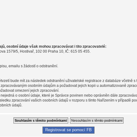
ů, osobní údaje však mohou zpracovávat i tito zpracovatelé:
ova 1579/5, Hostivař, 102 00 Praha 10, IČ: 615 05 455.
pisu, emailu s žádostí o odstranění.
pětvzetí bude mít za následek odstranění uživatelské registrace z databáze včetně 
m zpracovávaným osobním údajům a požadovat jejich kopii u automatizovaně zpraco
ožadovat omezení jejich zpracování.
 nejedná o osobní údaje, které je Správce povinen nebo oprávněn dále zpracováva
sledku zpracování vašich osobních údajů v rozporu s tímto Nařízením v případě po
obních údajů.
Registrovat se pomocí FB