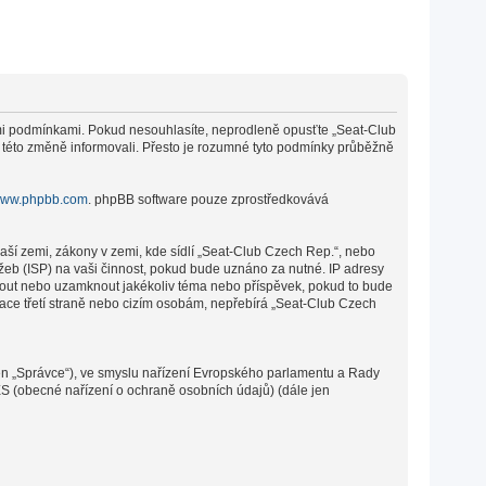
cími podmínkami. Pokud nesouhlasíte, neprodleně opusťte „Seat-Club
o této změně informovali. Přesto je rozumné tyto podmínky průběžně
ww.phpbb.com
. phpBB software pouze zprostředkovává
aší zemi, zákony v zemi, kde sídlí „Seat-Club Czech Rep.“, nebo
žeb (ISP) na vaši činnost, pokud bude uznáno za nutné. IP adresy
sunout nebo uzamknout jakékoliv téma nebo příspěvek, pokud to bude
mace třetí straně nebo cizím osobám, nepřebírá „Seat-Club Czech
en „Správce“), ve smyslu nařízení Evropského parlamentu a Rady
ES (obecné nařízení o ochraně osobních údajů) (dále jen