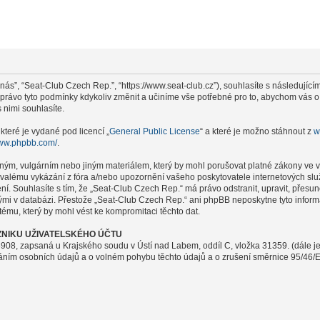
nás”, “Seat-Club Czech Rep.”, “https://www.seat-club.cz”), souhlasíte s následují
i právo tyto podmínky kdykoliv změnit a učiníme vše potřebné pro to, abychom vás 
nimi souhlasíte.
které je vydané pod licencí „
General Public License
“ a které je možno stáhnout z
w
www.phpbb.com/
.
ným, vulgárním nebo jiným materiálem, který by mohl porušovat platné zákony ve v
rvalému vykázání z fóra a/nebo upozornění vašeho poskytovatele internetových slu
ení. Souhlasíte s tím, že „Seat-Club Czech Rep.“ má právo odstranit, upravit, pře
nými v databázi. Přestože „Seat-Club Czech Rep.“ ani phpBB neposkytne tyto infor
ému, který by mohl vést ke kompromitaci těchto dat.
NIKU UŽIVATELSKÉHO ÚČTU
908, zapsaná u Krajského soudu v Ústí nad Labem, oddíl C, vložka 31359. (dále j
váním osobních údajů a o volném pohybu těchto údajů a o zrušení směrnice 95/46/