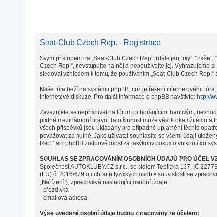
Seat-Club Czech Rep. - Registrace
Svým přístupem na „Seat-Club Czech Rep.“ (dále jen “my”, “naše”, “
Czech Rep.“, nevstupujte na něj a nepoužívejte jej. Vyhrazujeme s
sledovat vzhledem k tomu, že používáním „Seat-Club Czech Rep.“ s 
Naše fóra beží na systému phpBB, což je řešení internetového fóra, 
internetové diskuze. Pro další informace o phpBB navštivte:
http://
Zavazujete se nepřispívat na fórum pohoršujícím, hanlivým, nevhod
platné mezinárodní právo. Tato činnost může vést k okamžitému a t
všech příspěvků jsou ukládány pro případné uplatnění těchto opatř
považovat za nutné. Jako uživatel souhlasíte se všemi údaji ulože
Rep.“ ani phpBB zodpovědnost za jakýkoliv pokus o vniknutí do syst
SOUHLAS SE ZPRACOVÁNÍM OSOBNÍCH ÚDAJŮ PRO ÚČEL VZ
Společnost AUTOKLUBY.CZ s.r.o., se sídlem Teplická 137, IČ 22773
(EU) č. 2016/679 o ochraně fyzických osob v souvislosti se zpraco
„Nařízení“), zpracovává následující osobní údaje:
- přezdívka
- emailová adresa
Výše uvedené osobní údaje budou zpracovány za účelem: