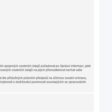
s tím spojených osobních údajů požadovat po Správci informaci, jaké
vaných osobních údajů na jejich přenositelnost nechat vaše
t dle příslušných právních předpisů na účinnou soudní ochranu,
chybností o dodržování povinností souvisejících se zpracováním