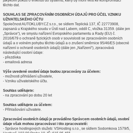
jakýkoliv pokus o vniknutí do systému, který by mohl vést ke kompromitaci
těchto dat.
SOUHLAS SE ZPRACOVÁNÍM OSOBNÍCH ÚDAJŮ PRO ÚČEL VZNIKU
UŽIVATELSKÉHO ÚČTU
Společnost AUTOKLUBY.CZ s.r.o., se sídlem Teplická 137, IČ 22773908,
zapsaná u Krajského soudu v Ústí nad Labem, oddíl C, vložka 31359. (dále jen
„Správce“), ve smyslu nařízení Evropského parlamentu a Rady (EU) č.
2016/679 o ochraně fyzických osob v souvislosti se zpracováním osobních
údajů a o volném pohybu těchto údajů a o zrušení směrnice 95/46/ES (obecné
nařízení o ochraně osobních údajů) (dále jen „Nařízení“), zpracovává
následující osobní údaje:
- přezdívka
- emailová adresa
Výše uvedené osobní údaje budou zpracovány za účelem:
- možnosti přihlášení uživatele,
- Vzniku uživatelského účtu.
Souhlas udělujete:
- na zpracování po dobu 20 let
Souhlas udělujete za účelem:
- Přihlašování uživatele.
Zpracování osobních údajů je prováděno Správcem osobních údajů, osobní
údaje však mohou zpracovávat i tito zpracovatelé:
- Správce hostingových služeb: VSHosting s.r.o., se sídlem Sodomkova 1579/5,