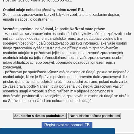
Hostivař, 102 00 Praha 10, IČ: 615 05 455.
Osobní údaje nebudou předány mimo území EU.
Souhlas se zpracováním lze vzít kdykoliv zpět, a to a to zasláním dopisu,
emailu s žádostí o odstranění.
Vezměte, prosíme, na vědomí, že podle Nařízení máte právo:
- vzít souhlas se zpracováním osobních údajů kdykoliv zpět, toto zpětvzetí bude
mít za následek odstranění uživatelské registrace z databáze včetně s tím
spojených osobních údajů požadovat po Správci informaci, jaké vaše osobní
údaje zpracovává vyžádat si u Správce přístup k vašim zpracovávaným
osobním údajům a požadovat jejich kopii u automatizovaně zpracovaných
osobních údajů na jejich přenositelnost nechat vaše zpracovávané osobní
údaje aktualizovat nebo opravit, popřípadě požadovat omezení jejich
zpracování.
- požadovat po společnosti výmaz vašich osobních údajů, pokud se nejedná o
osobní údaje, které je Správce povinen nebo oprávněn dále zpracovávat dle
příslušných právních předpisů na účinnou soudní ochranu, pokud máte za to,
že vaše práva podle Nařízení byla porušena v důsledku zpracování vašich
osobních údajů v rozporu s tímto Nařízením v případě pochybností o
dodržování povinností souvisejících se zpracováním osobních údajů se obrátit
na Správce nebo na Úřad pro ochranu osobních údajů.
Registrovat se pomocí FB