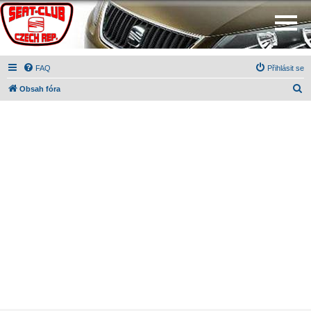
FAQ
Přihlásit se
H
Obsah fóra
l
e
d
a
t