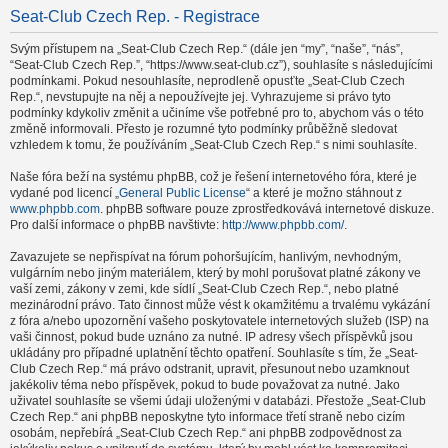
Seat-Club Czech Rep. - Registrace
Svým přístupem na „Seat-Club Czech Rep.“ (dále jen “my”, “naše”, “nás”,
“Seat-Club Czech Rep.”, “https://www.seat-club.cz”), souhlasíte s následujícími
podmínkami. Pokud nesouhlasíte, neprodleně opusťte „Seat-Club Czech
Rep.“, nevstupujte na něj a nepoužívejte jej. Vyhrazujeme si právo tyto
podmínky kdykoliv změnit a učiníme vše potřebné pro to, abychom vás o této
změně informovali. Přesto je rozumné tyto podmínky průběžně sledovat
vzhledem k tomu, že používáním „Seat-Club Czech Rep.“ s nimi souhlasíte.
Naše fóra beží na systému phpBB, což je řešení internetového fóra, které je
vydané pod licencí „
General Public License
“ a které je možno stáhnout z
www.phpbb.com
. phpBB software pouze zprostředkovává internetové diskuze.
Pro další informace o phpBB navštivte:
http://www.phpbb.com/
.
Zavazujete se nepřispívat na fórum pohoršujícím, hanlivým, nevhodným,
vulgárním nebo jiným materiálem, který by mohl porušovat platné zákony ve
vaší zemi, zákony v zemi, kde sídlí „Seat-Club Czech Rep.“, nebo platné
mezinárodní právo. Tato činnost může vést k okamžitému a trvalému vykázání
z fóra a/nebo upozornění vašeho poskytovatele internetových služeb (ISP) na
vaši činnost, pokud bude uznáno za nutné. IP adresy všech příspěvků jsou
ukládány pro případné uplatnění těchto opatření. Souhlasíte s tím, že „Seat-
Club Czech Rep.“ má právo odstranit, upravit, přesunout nebo uzamknout
jakékoliv téma nebo příspěvek, pokud to bude považovat za nutné. Jako
uživatel souhlasíte se všemi údaji uloženými v databázi. Přestože „Seat-Club
Czech Rep.“ ani phpBB neposkytne tyto informace třetí straně nebo cizím
osobám, nepřebírá „Seat-Club Czech Rep.“ ani phpBB zodpovědnost za