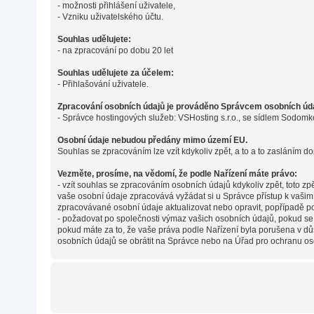
- možnosti přihlášení uživatele,
- Vzniku uživatelského účtu.
Souhlas udělujete:
- na zpracování po dobu 20 let
Souhlas udělujete za účelem:
- Přihlašování uživatele.
Zpracování osobních údajů je prováděno Správcem osobních údaj
- Správce hostingových služeb: VSHosting s.r.o., se sídlem Sodomk
Osobní údaje nebudou předány mimo území EU.
Souhlas se zpracováním lze vzít kdykoliv zpět, a to a to zasláním do
Vezměte, prosíme, na vědomí, že podle Nařízení máte právo:
- vzít souhlas se zpracováním osobních údajů kdykoliv zpět, toto z
vaše osobní údaje zpracovává vyžádat si u Správce přístup k vaši
zpracovávané osobní údaje aktualizovat nebo opravit, popřípadě p
- požadovat po společnosti výmaz vašich osobních údajů, pokud se
pokud máte za to, že vaše práva podle Nařízení byla porušena v dů
osobních údajů se obrátit na Správce nebo na Úřad pro ochranu os