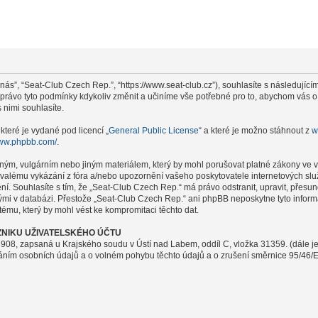
nás”, “Seat-Club Czech Rep.”, “https://www.seat-club.cz”), souhlasíte s následují
i právo tyto podmínky kdykoliv změnit a učiníme vše potřebné pro to, abychom vás 
nimi souhlasíte.
které je vydané pod licencí „
General Public License
“ a které je možno stáhnout z
w
www.phpbb.com/
.
ným, vulgárním nebo jiným materiálem, který by mohl porušovat platné zákony ve v
rvalému vykázání z fóra a/nebo upozornění vašeho poskytovatele internetových slu
ení. Souhlasíte s tím, že „Seat-Club Czech Rep.“ má právo odstranit, upravit, pře
nými v databázi. Přestože „Seat-Club Czech Rep.“ ani phpBB neposkytne tyto infor
ému, který by mohl vést ke kompromitaci těchto dat.
NIKU UŽIVATELSKÉHO ÚČTU
908, zapsaná u Krajského soudu v Ústí nad Labem, oddíl C, vložka 31359. (dále j
váním osobních údajů a o volném pohybu těchto údajů a o zrušení směrnice 95/46/