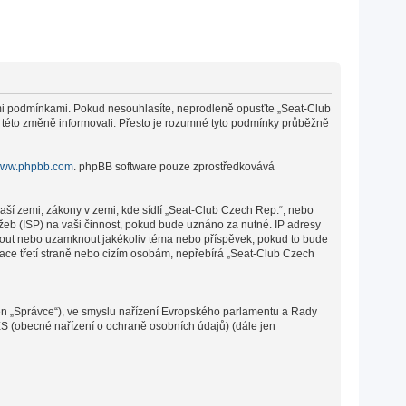
cími podmínkami. Pokud nesouhlasíte, neprodleně opusťte „Seat-Club
o této změně informovali. Přesto je rozumné tyto podmínky průběžně
ww.phpbb.com
. phpBB software pouze zprostředkovává
aší zemi, zákony v zemi, kde sídlí „Seat-Club Czech Rep.“, nebo
žeb (ISP) na vaši činnost, pokud bude uznáno za nutné. IP adresy
sunout nebo uzamknout jakékoliv téma nebo příspěvek, pokud to bude
mace třetí straně nebo cizím osobám, nepřebírá „Seat-Club Czech
en „Správce“), ve smyslu nařízení Evropského parlamentu a Rady
ES (obecné nařízení o ochraně osobních údajů) (dále jen