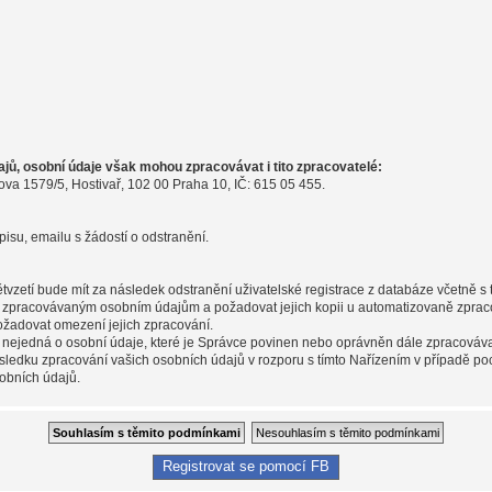
ů, osobní údaje však mohou zpracovávat i tito zpracovatelé:
ova 1579/5, Hostivař, 102 00 Praha 10, IČ: 615 05 455.
pisu, emailu s žádostí o odstranění.
pětvzetí bude mít za následek odstranění uživatelské registrace z databáze včetně 
m zpracovávaným osobním údajům a požadovat jejich kopii u automatizovaně zpraco
ožadovat omezení jejich zpracování.
 nejedná o osobní údaje, které je Správce povinen nebo oprávněn dále zpracováva
sledku zpracování vašich osobních údajů v rozporu s tímto Nařízením v případě po
obních údajů.
Registrovat se pomocí FB