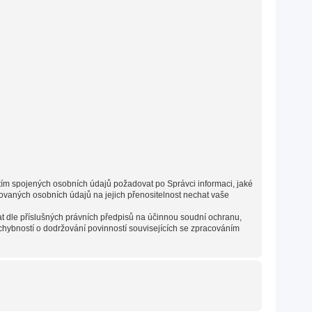
s tím spojených osobních údajů požadovat po Správci informaci, jaké
vaných osobních údajů na jejich přenositelnost nechat vaše
t dle příslušných právních předpisů na účinnou soudní ochranu,
chybností o dodržování povinností souvisejících se zpracováním