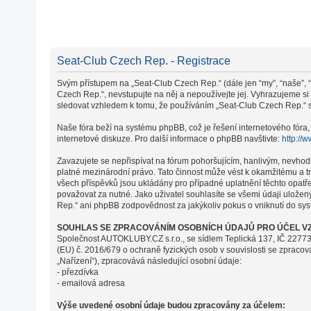
Seat-Club Czech Rep. - Registrace
Svým přístupem na „Seat-Club Czech Rep.“ (dále jen “my”, “naše”, “
Czech Rep.“, nevstupujte na něj a nepoužívejte jej. Vyhrazujeme s
sledovat vzhledem k tomu, že používáním „Seat-Club Czech Rep.“ s 
Naše fóra beží na systému phpBB, což je řešení internetového fóra, 
internetové diskuze. Pro další informace o phpBB navštivte:
http://
Zavazujete se nepřispívat na fórum pohoršujícím, hanlivým, nevhod
platné mezinárodní právo. Tato činnost může vést k okamžitému a t
všech příspěvků jsou ukládány pro případné uplatnění těchto opatř
považovat za nutné. Jako uživatel souhlasíte se všemi údaji ulože
Rep.“ ani phpBB zodpovědnost za jakýkoliv pokus o vniknutí do syst
SOUHLAS SE ZPRACOVÁNÍM OSOBNÍCH ÚDAJŮ PRO ÚČEL VZ
Společnost AUTOKLUBY.CZ s.r.o., se sídlem Teplická 137, IČ 22773
(EU) č. 2016/679 o ochraně fyzických osob v souvislosti se zpraco
„Nařízení“), zpracovává následující osobní údaje:
- přezdívka
- emailová adresa
Výše uvedené osobní údaje budou zpracovány za účelem: