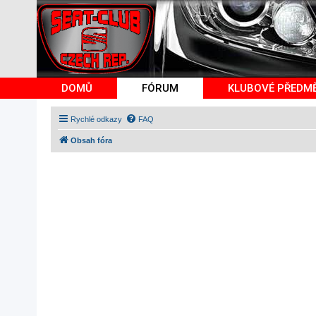
DOMŮ
FÓRUM
KLUBOVÉ PŘEDM
Rychlé odkazy
FAQ
Obsah fóra