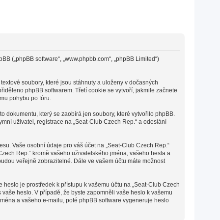
 phpBB („phpBB software“, „www.phpbb.com“, „phpBB Limited“)
textové soubory, které jsou stáhnuty a uloženy v dočasných
přiděleno phpBB softwarem. Třetí cookie se vytvoří, jakmile začnete
ímu pohybu po fóru.
o dokumentu, který se zaobírá jen soubory, které vytvořilo phpBB.
ní uživatel, registrace na „Seat-Club Czech Rep.“ a odeslání
resu. Vaše osobní údaje pro váš účet na „Seat-Club Czech Rep.“
b Czech Rep.“ kromě vašeho uživatelského jména, vašeho hesla a
 budou veřejně zobrazitelné. Dále ve vašem účtu máte možnost
še heslo je prostředek k přístupu k vašemu účtu na „Seat-Club Czech
ás vaše heslo. V případě, že byste zapomněli vaše heslo k vašemu
 jména a vašeho e-mailu, poté phpBB software vygeneruje heslo