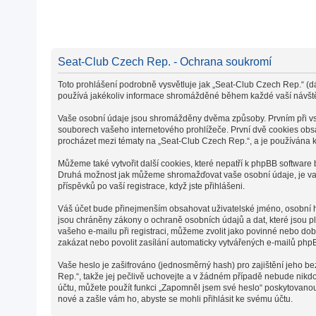
Seat-Club Czech Rep. - Ochrana soukromí
Toto prohlášení podrobně vysvětluje jak „Seat-Club Czech Rep.“ (dá
používá jakékoliv informace shromážděné během každé vaší návšt
Vaše osobní údaje jsou shromážděny dvěma způsoby. Prvním při vstu
souborech vašeho internetového prohlížeče. První dvě cookies obsah
procházet mezi tématy na „Seat-Club Czech Rep.“, a je používána k 
Můžeme také vytvořit další cookies, které nepatří k phpBB software
Druhá možnost jak můžeme shromažďovat vaše osobní údaje, je vaše
příspěvků po vaší registrace, když jste přihlášeni.
Váš účet bude přinejmenším obsahovat uživatelské jméno, osobní he
jsou chráněny zákony o ochraně osobních údajů a dat, které jsou p
vašeho e-mailu při registraci, můžeme zvolit jako povinné nebo do
zakázat nebo povolit zasílání automaticky vytvářených e-mailů php
Vaše heslo je zašifrováno (jednosměrný hash) pro zajištění jeho be
Rep.“, takže jej pečlivě uchovejte a v žádném případě nebude nikd
účtu, můžete použít funkci „Zapomněl jsem své heslo“ poskytovan
nové a zašle vám ho, abyste se mohli přihlásit ke svému účtu.