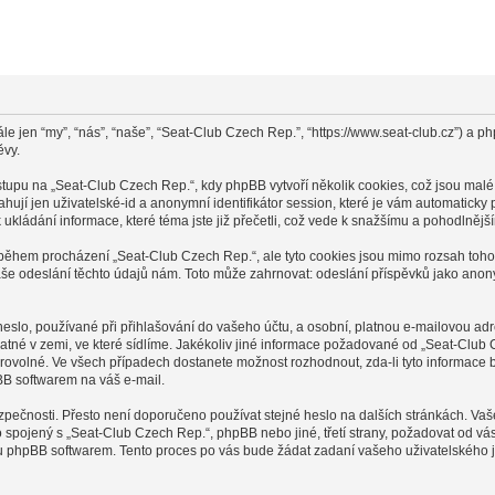
le jen “my”, “nás”, “naše”, “Seat-Club Czech Rep.”, “https://www.seat-club.cz”) a
ěvy.
pu na „Seat-Club Czech Rep.“, kdy phpBB vytvoří několik cookies, což jsou malé 
ují jen uživatelské-id a anonymní identifikátor session, které je vám automaticky 
ukládání informace, které téma jste již přečetli, což vede k snažšímu a pohodlnějš
 během procházení „Seat-Club Czech Rep.“, ale tyto cookies jsou mimo rozsah tohot
 odeslání těchto údajů nám. Toto může zahrnovat: odeslání příspěvků jako anonym
slo, používané při přihlašování do vašeho účtu, a osobní, platnou e-mailovou ad
latné v zemi, ve které sídlíme. Jakékoliv jiné informace požadované od „Seat-Clu
brovolné. Ve všech případech dostanete možnost rozhodnout, zda-li tyto informace
BB softwarem na váš e-mail.
zpečnosti. Přesto není doporučeno používat stejné heslo na dalších stránkách. Va
o spojený s „Seat-Club Czech Rep.“, phpBB nebo jiné, třetí strany, požadovat od v
ou phpBB softwarem. Tento proces po vás bude žádat zadaní vašeho uživatelského