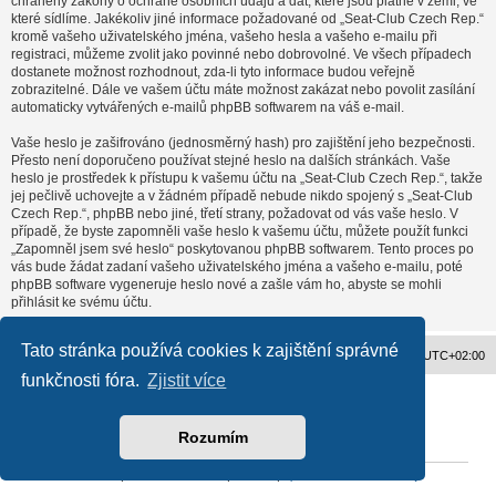
chráněny zákony o ochraně osobních údajů a dat, které jsou platné v zemi, ve
které sídlíme. Jakékoliv jiné informace požadované od „Seat-Club Czech Rep.“
kromě vašeho uživatelského jména, vašeho hesla a vašeho e-mailu při
registraci, můžeme zvolit jako povinné nebo dobrovolné. Ve všech případech
dostanete možnost rozhodnout, zda-li tyto informace budou veřejně
zobrazitelné. Dále ve vašem účtu máte možnost zakázat nebo povolit zasílání
automaticky vytvářených e-mailů phpBB softwarem na váš e-mail.
Vaše heslo je zašifrováno (jednosměrný hash) pro zajištění jeho bezpečnosti.
Přesto není doporučeno používat stejné heslo na dalších stránkách. Vaše
heslo je prostředek k přístupu k vašemu účtu na „Seat-Club Czech Rep.“, takže
jej pečlivě uchovejte a v žádném případě nebude nikdo spojený s „Seat-Club
Czech Rep.“, phpBB nebo jiné, třetí strany, požadovat od vás vaše heslo. V
případě, že byste zapomněli vaše heslo k vašemu účtu, můžete použít funkci
„Zapomněl jsem své heslo“ poskytovanou phpBB softwarem. Tento proces po
vás bude žádat zadaní vašeho uživatelského jména a vašeho e-mailu, poté
phpBB software vygeneruje heslo nové a zašle vám ho, abyste se mohli
přihlásit ke svému účtu.
Tato stránka používá cookies k zajištění správné
Obsah fóra
Všechny časy jsou v
UTC+02:00
funkčnosti fóra.
Zjistit více
Založeno na
phpBB
® Forum Software © phpBB Limited
Český překlad –
phpBB.cz
Ochrana soukromí
|
Podmínky pro užívání
Rozumím
Reklama
|
Portfolio autoklubů
|
Kontakt
|
Zpracování osobních údajů