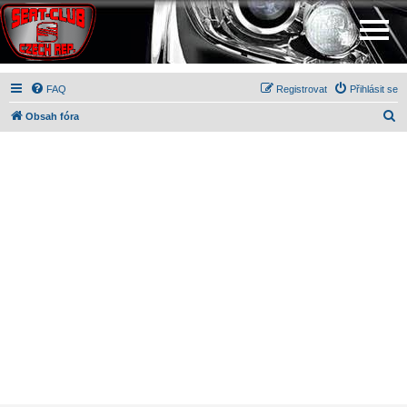
FAQ
Registrovat
Přihlásit se
H
Obsah fóra
l
e
d
a
t