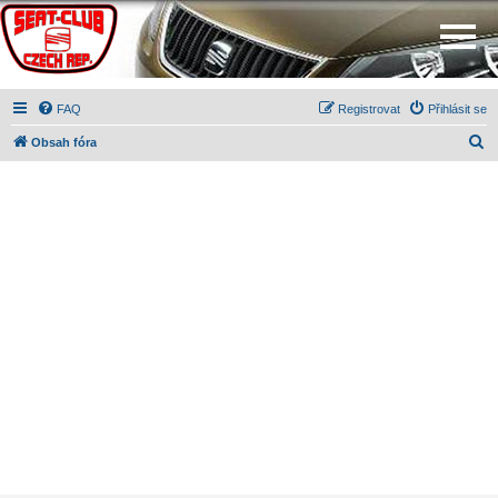
FAQ
Registrovat
Přihlásit se
H
Obsah fóra
l
e
d
a
t