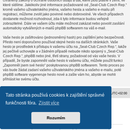
chráněny zákony o ochraně osobních údajů a dat, které jsou platné v zemi, ve
které sídlíme. Jakékoliv jiné informace požadované od „Seat-Club Czech Rep.“
kromě vašeho uživatelského jména, vašeho hesla a vašeho e-mailu při
registraci, můžeme zvolit jako povinné nebo dobrovolné. Ve všech případech
dostanete možnost rozhodnout, zda-li tyto informace budou veřejně
zobrazitelné. Dále ve vašem účtu máte možnost zakázat nebo povolit zasílání
automaticky vytvářených e-mailů phpBB softwarem na váš e-mail.
Vaše heslo je zašifrováno (jednosměrný hash) pro zajištění jeho bezpečnosti.
Přesto není doporučeno používat stejné heslo na dalších stránkách. Vaše
heslo je prostředek k přístupu k vašemu účtu na „Seat-Club Czech Rep.“, takže
jej pečlivě uchovejte a v žádném případě nebude nikdo spojený s „Seat-Club
Czech Rep.“, phpBB nebo jiné, třetí strany, požadovat od vás vaše heslo. V
případě, že byste zapomněli vaše heslo k vašemu účtu, můžete použít funkci
„Zapomněl jsem své heslo“ poskytovanou phpBB softwarem. Tento proces po
vás bude žádat zadaní vašeho uživatelského jména a vašeho e-mailu, poté
phpBB software vygeneruje heslo nové a zašle vám ho, abyste se mohli
přihlásit ke svému účtu.
Obsah fóra
Všechny časy jsou v
UTC+02:00
Tato stránka používá cookies k zajištění správné
funkčnosti fóra.
Zjistit více
Založeno na
phpBB
® Forum Software © phpBB Limited
Český překlad –
phpBB.cz
Ochrana soukromí
|
Podmínky pro užívání
Rozumím
Reklama
|
Portfolio autoklubů
|
Kontakt
|
Zpracování osobních údajů