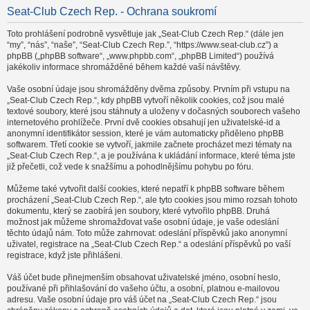
Seat-Club Czech Rep. - Ochrana soukromí
Toto prohlášení podrobně vysvětluje jak „Seat-Club Czech Rep.“ (dále jen
“my”, “nás”, “naše”, “Seat-Club Czech Rep.”, “https://www.seat-club.cz”) a
phpBB („phpBB software“, „www.phpbb.com“, „phpBB Limited“) používá
jakékoliv informace shromážděné během každé vaší návštěvy.
Vaše osobní údaje jsou shromážděny dvěma způsoby. Prvním při vstupu na
„Seat-Club Czech Rep.“, kdy phpBB vytvoří několik cookies, což jsou malé
textové soubory, které jsou stáhnuty a uloženy v dočasných souborech vašeho
internetového prohlížeče. První dvě cookies obsahují jen uživatelské-id a
anonymní identifikátor session, které je vám automaticky přiděleno phpBB
softwarem. Třetí cookie se vytvoří, jakmile začnete procházet mezi tématy na
„Seat-Club Czech Rep.“, a je používána k ukládání informace, které téma jste
již přečetli, což vede k snažšímu a pohodlnějšímu pohybu po fóru.
Můžeme také vytvořit další cookies, které nepatří k phpBB software během
procházení „Seat-Club Czech Rep.“, ale tyto cookies jsou mimo rozsah tohoto
dokumentu, který se zaobírá jen soubory, které vytvořilo phpBB. Druhá
možnost jak můžeme shromažďovat vaše osobní údaje, je vaše odeslání
těchto údajů nám. Toto může zahrnovat: odeslání příspěvků jako anonymní
uživatel, registrace na „Seat-Club Czech Rep.“ a odeslání příspěvků po vaší
registrace, když jste přihlášeni.
Váš účet bude přinejmenším obsahovat uživatelské jméno, osobní heslo,
používané při přihlašování do vašeho účtu, a osobní, platnou e-mailovou
adresu. Vaše osobní údaje pro váš účet na „Seat-Club Czech Rep.“ jsou