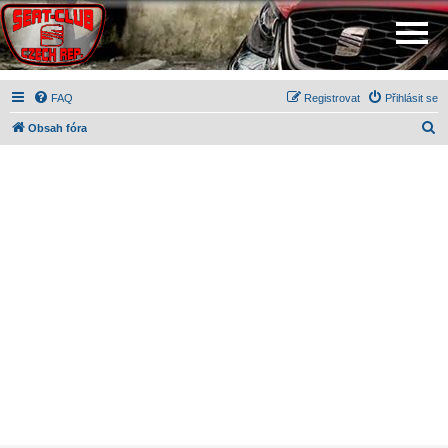
FAQ
Registrovat
Přihlásit se
H
Obsah fóra
l
e
d
a
t