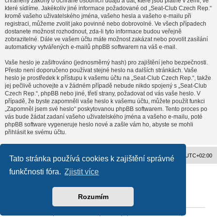
chráněny zákony o ochraně osobních údajů a dat, které jsou platné v zemi, ve
které sídlíme. Jakékoliv jiné informace požadované od „Seat-Club Czech Rep.“
kromě vašeho uživatelského jména, vašeho hesla a vašeho e-mailu při
registraci, můžeme zvolit jako povinné nebo dobrovolné. Ve všech případech
dostanete možnost rozhodnout, zda-li tyto informace budou veřejně
zobrazitelné. Dále ve vašem účtu máte možnost zakázat nebo povolit zasílání
automaticky vytvářených e-mailů phpBB softwarem na váš e-mail.
Vaše heslo je zašifrováno (jednosměrný hash) pro zajištění jeho bezpečnosti.
Přesto není doporučeno používat stejné heslo na dalších stránkách. Vaše
heslo je prostředek k přístupu k vašemu účtu na „Seat-Club Czech Rep.“, takže
jej pečlivě uchovejte a v žádném případě nebude nikdo spojený s „Seat-Club
Czech Rep.“, phpBB nebo jiné, třetí strany, požadovat od vás vaše heslo. V
případě, že byste zapomněli vaše heslo k vašemu účtu, můžete použít funkci
„Zapomněl jsem své heslo“ poskytovanou phpBB softwarem. Tento proces po
vás bude žádat zadaní vašeho uživatelského jména a vašeho e-mailu, poté
phpBB software vygeneruje heslo nové a zašle vám ho, abyste se mohli
přihlásit ke svému účtu.
Obsah fóra
Všechny časy jsou v
UTC+02:00
Tato stránka používá cookies k zajištění správné
funkčnosti fóra.
Zjistit více
Založeno na
phpBB
® Forum Software © phpBB Limited
Český překlad –
phpBB.cz
Ochrana soukromí
|
Podmínky pro užívání
Rozumím
Reklama
|
Portfolio autoklubů
|
Kontakt
|
Zpracování osobních údajů