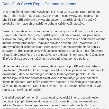
Seat-Club Czech Rep. - Ochrana soukromí
Toto prohlášení podrobně vysvětluje jak „Seat-Club Czech Rep.“ (dále jen
“my”, “nás”, “naše”, “Seat-Club Czech Rep.”, “https://www.seat-club.cz”) a
phpBB („phpBB software“, „www.phpbb.com“, „phpBB Limited“) používá
jakékoliv informace shromážděné během každé vaší návštěvy.
Vaše osobní údaje jsou shromážděny dvěma způsoby. Prvním při vstupu na
„Seat-Club Czech Rep.“, kdy phpBB vytvoří několik cookies, což jsou malé
textové soubory, které jsou stáhnuty a uloženy v dočasných souborech vašeho
internetového prohlížeče. První dvě cookies obsahují jen uživatelské-id a
anonymní identifikátor session, které je vám automaticky přiděleno phpBB
softwarem. Třetí cookie se vytvoří, jakmile začnete procházet mezi tématy na
„Seat-Club Czech Rep.“, a je používána k ukládání informace, které téma jste
již přečetli, což vede k snažšímu a pohodlnějšímu pohybu po fóru.
Můžeme také vytvořit další cookies, které nepatří k phpBB software během
procházení „Seat-Club Czech Rep.“, ale tyto cookies jsou mimo rozsah tohoto
dokumentu, který se zaobírá jen soubory, které vytvořilo phpBB. Druhá
možnost jak můžeme shromažďovat vaše osobní údaje, je vaše odeslání
těchto údajů nám. Toto může zahrnovat: odeslání příspěvků jako anonymní
uživatel, registrace na „Seat-Club Czech Rep.“ a odeslání příspěvků po vaší
registrace, když jste přihlášeni.
Váš účet bude přinejmenším obsahovat uživatelské jméno, osobní heslo,
používané při přihlašování do vašeho účtu, a osobní, platnou e-mailovou
adresu. Vaše osobní údaje pro váš účet na „Seat-Club Czech Rep.“ jsou