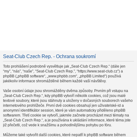
Seat-Club Czech Rep. - Ochrana soukromí
Toto prohlášení podrobně vysvětluje jak „Seat-Club Czech Rep.“ (dále jen
“my”, “nás”, “naše”, “Seat-Club Czech Rep.”, “https://www.seat-club.cz”) a
phpBB („phpBB software“, „www.phpbb.com“, „phpBB Limited“) používá
jakékoliv informace shromážděné během každé vaší návštěvy.
Vaše osobní údaje jsou shromážděny dvěma způsoby. Prvním při vstupu na
„Seat-Club Czech Rep.“, kdy phpBB vytvoří několik cookies, což jsou malé
textové soubory, které jsou stáhnuty a uloženy v dočasných souborech vašeho
internetového prohlížeče. První dvě cookies obsahují jen uživatelské-id a
anonymní identifikátor session, které je vám automaticky přiděleno phpBB
softwarem. Třetí cookie se vytvoří, jakmile začnete procházet mezi tématy na
„Seat-Club Czech Rep.“, a je používána k ukládání informace, které téma jste
již přečetli, což vede k snažšímu a pohodlnějšímu pohybu po fóru.
Můžeme také vytvořit další cookies, které nepatří k phpBB software během