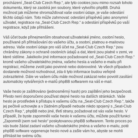
procházení „Seat-Club Czech Rep.“, ale tyto cookies jsou mimo rozsah tohoto
dokumentu, který se zaobírá jen soubory, které vytvořilo phpBB. Druhá
možnost jak můžeme shromažďovat vaše osobní údaje, je vaše odeslání
těchto údajů nám. Toto může zahrnovat: odeslání příspěvků jako anonymní
uživatel, registrace na „Seat-Club Czech Rep.“ a odeslání příspěvků po vaší
registrace, když jste přihlášeni.
Váš účet bude přinejmenším obsahovat uživatelské jméno, osobní heslo,
používané při přihlašování do vašeho účtu, a osobní, platnou e-mailovou
adresu. Vaše osobní údaje pro váš účet na „Seat-Club Czech Rep.“ jsou
chráněny zákony o ochraně osobních údajů a dat, které jsou platné v zemi, ve
které sídlíme. Jakékoliv jiné informace požadované od „Seat-Club Czech Rep.“
kromě vašeho uživatelského jména, vašeho hesla a vašeho e-mailu při
registraci, můžeme zvolit jako povinné nebo dobrovolné. Ve všech případech
dostanete možnost rozhodnout, zda-li tyto informace budou veřejně
zobrazitelné. Dále ve vašem účtu máte možnost zakázat nebo povolit zasílání
automaticky vytvářených e-mailů phpBB softwarem na váš e-mail.
Vaše heslo je zašifrováno (jednosměrný hash) pro zajištění jeho bezpečnosti.
Přesto není doporučeno používat stejné heslo na dalších stránkách. Vaše
heslo je prostředek k přístupu k vašemu účtu na „Seat-Club Czech Rep.“, takže
jej pečlivě uchovejte a v žádném případě nebude nikdo spojený s „Seat-Club
Czech Rep.“, phpBB nebo jiné, třetí strany, požadovat od vás vaše heslo. V
případě, že byste zapomněli vaše heslo k vašemu účtu, můžete použít funkci
„Zapomněl jsem své heslo“ poskytovanou phpBB softwarem. Tento proces po
vás bude žádat zadaní vašeho uživatelského jména a vašeho e-mailu, poté
phpBB software vygeneruje heslo nové a zašle vám ho, abyste se mohli
přihlásit ke svému účtu.