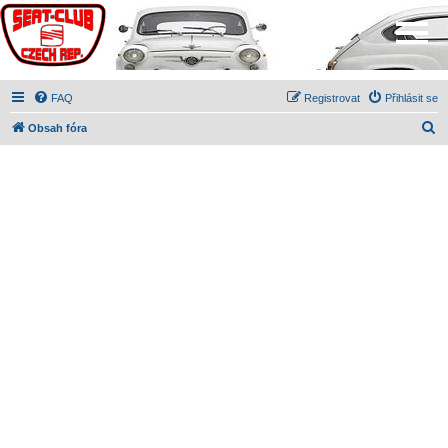
FAQ
Registrovat
Přihlásit se
H
Obsah fóra
l
e
d
a
t