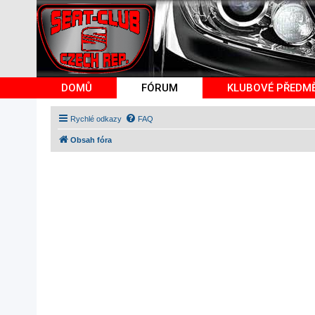
DOMŮ
FÓRUM
KLUBOVÉ PŘEDM
Rychlé odkazy
FAQ
Obsah fóra