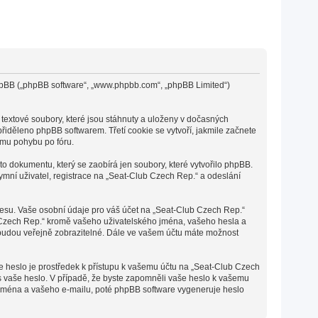
 phpBB („phpBB software“, „www.phpbb.com“, „phpBB Limited“)
textové soubory, které jsou stáhnuty a uloženy v dočasných
přiděleno phpBB softwarem. Třetí cookie se vytvoří, jakmile začnete
ímu pohybu po fóru.
o dokumentu, který se zaobírá jen soubory, které vytvořilo phpBB.
ní uživatel, registrace na „Seat-Club Czech Rep.“ a odeslání
resu. Vaše osobní údaje pro váš účet na „Seat-Club Czech Rep.“
b Czech Rep.“ kromě vašeho uživatelského jména, vašeho hesla a
 budou veřejně zobrazitelné. Dále ve vašem účtu máte možnost
še heslo je prostředek k přístupu k vašemu účtu na „Seat-Club Czech
ás vaše heslo. V případě, že byste zapomněli vaše heslo k vašemu
 jména a vašeho e-mailu, poté phpBB software vygeneruje heslo