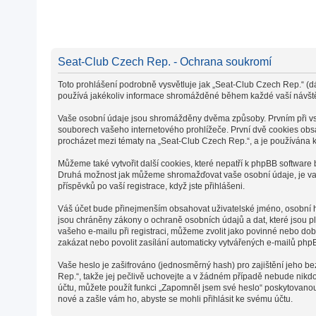
Seat-Club Czech Rep. - Ochrana soukromí
Toto prohlášení podrobně vysvětluje jak „Seat-Club Czech Rep.“ (dá
používá jakékoliv informace shromážděné během každé vaší návšt
Vaše osobní údaje jsou shromážděny dvěma způsoby. Prvním při vstu
souborech vašeho internetového prohlížeče. První dvě cookies obsah
procházet mezi tématy na „Seat-Club Czech Rep.“, a je používána k 
Můžeme také vytvořit další cookies, které nepatří k phpBB software
Druhá možnost jak můžeme shromažďovat vaše osobní údaje, je vaše
příspěvků po vaší registrace, když jste přihlášeni.
Váš účet bude přinejmenším obsahovat uživatelské jméno, osobní he
jsou chráněny zákony o ochraně osobních údajů a dat, které jsou p
vašeho e-mailu při registraci, můžeme zvolit jako povinné nebo do
zakázat nebo povolit zasílání automaticky vytvářených e-mailů php
Vaše heslo je zašifrováno (jednosměrný hash) pro zajištění jeho be
Rep.“, takže jej pečlivě uchovejte a v žádném případě nebude nikd
účtu, můžete použít funkci „Zapomněl jsem své heslo“ poskytovan
nové a zašle vám ho, abyste se mohli přihlásit ke svému účtu.