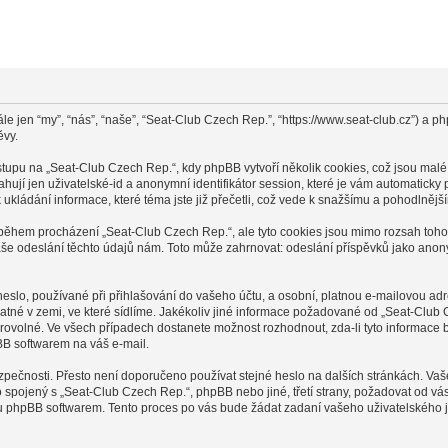
le jen “my”, “nás”, “naše”, “Seat-Club Czech Rep.”, “https://www.seat-club.cz”) a
ěvy.
pu na „Seat-Club Czech Rep.“, kdy phpBB vytvoří několik cookies, což jsou malé 
ují jen uživatelské-id a anonymní identifikátor session, které je vám automaticky 
ukládání informace, které téma jste již přečetli, což vede k snažšímu a pohodlnějš
 během procházení „Seat-Club Czech Rep.“, ale tyto cookies jsou mimo rozsah tohot
 odeslání těchto údajů nám. Toto může zahrnovat: odeslání příspěvků jako anonym
slo, používané při přihlašování do vašeho účtu, a osobní, platnou e-mailovou ad
latné v zemi, ve které sídlíme. Jakékoliv jiné informace požadované od „Seat-Clu
brovolné. Ve všech případech dostanete možnost rozhodnout, zda-li tyto informace
BB softwarem na váš e-mail.
zpečnosti. Přesto není doporučeno používat stejné heslo na dalších stránkách. Va
o spojený s „Seat-Club Czech Rep.“, phpBB nebo jiné, třetí strany, požadovat od v
ou phpBB softwarem. Tento proces po vás bude žádat zadaní vašeho uživatelského