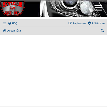
FAQ
Registrovat
Přihlásit se
H
Obsah fóra
l
e
d
a
t