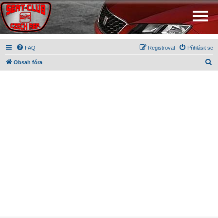
FAQ
Registrovat
Přihlásit se
H
Obsah fóra
l
e
d
a
t