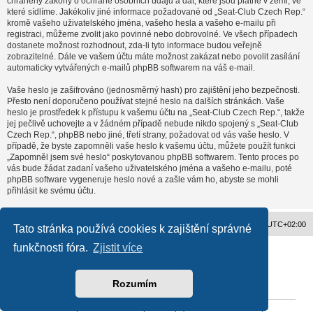
chráněny zákony o ochraně osobních údajů a dat, které jsou platné v zemi, ve
které sídlíme. Jakékoliv jiné informace požadované od „Seat-Club Czech Rep.“
kromě vašeho uživatelského jména, vašeho hesla a vašeho e-mailu při
registraci, můžeme zvolit jako povinné nebo dobrovolné. Ve všech případech
dostanete možnost rozhodnout, zda-li tyto informace budou veřejně
zobrazitelné. Dále ve vašem účtu máte možnost zakázat nebo povolit zasílání
automaticky vytvářených e-mailů phpBB softwarem na váš e-mail.
Vaše heslo je zašifrováno (jednosměrný hash) pro zajištění jeho bezpečnosti.
Přesto není doporučeno používat stejné heslo na dalších stránkách. Vaše
heslo je prostředek k přístupu k vašemu účtu na „Seat-Club Czech Rep.“, takže
jej pečlivě uchovejte a v žádném případě nebude nikdo spojený s „Seat-Club
Czech Rep.“, phpBB nebo jiné, třetí strany, požadovat od vás vaše heslo. V
případě, že byste zapomněli vaše heslo k vašemu účtu, můžete použít funkci
„Zapomněl jsem své heslo“ poskytovanou phpBB softwarem. Tento proces po
vás bude žádat zadaní vašeho uživatelského jména a vašeho e-mailu, poté
phpBB software vygeneruje heslo nové a zašle vám ho, abyste se mohli
přihlásit ke svému účtu.
Obsah fóra
Všechny časy jsou v
UTC+02:00
Tato stránka používá cookies k zajištění správné
funkčnosti fóra.
Zjistit více
Založeno na
phpBB
® Forum Software © phpBB Limited
Český překlad –
phpBB.cz
Ochrana soukromí
|
Podmínky pro užívání
Rozumím
Reklama
|
Portfolio autoklubů
|
Kontakt
|
Zpracování osobních údajů