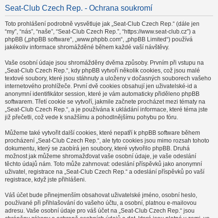
Seat-Club Czech Rep. - Ochrana soukromí
Toto prohlášení podrobně vysvětluje jak „Seat-Club Czech Rep.“ (dále jen
“my”, “nás”, “naše”, “Seat-Club Czech Rep.”, “https://www.seat-club.cz”) a
phpBB („phpBB software“, „www.phpbb.com“, „phpBB Limited“) používá
jakékoliv informace shromážděné během každé vaší návštěvy.
Vaše osobní údaje jsou shromážděny dvěma způsoby. Prvním při vstupu na
„Seat-Club Czech Rep.“, kdy phpBB vytvoří několik cookies, což jsou malé
textové soubory, které jsou stáhnuty a uloženy v dočasných souborech vašeho
internetového prohlížeče. První dvě cookies obsahují jen uživatelské-id a
anonymní identifikátor session, které je vám automaticky přiděleno phpBB
softwarem. Třetí cookie se vytvoří, jakmile začnete procházet mezi tématy na
„Seat-Club Czech Rep.“, a je používána k ukládání informace, které téma jste
již přečetli, což vede k snažšímu a pohodlnějšímu pohybu po fóru.
Můžeme také vytvořit další cookies, které nepatří k phpBB software během
procházení „Seat-Club Czech Rep.“, ale tyto cookies jsou mimo rozsah tohoto
dokumentu, který se zaobírá jen soubory, které vytvořilo phpBB. Druhá
možnost jak můžeme shromažďovat vaše osobní údaje, je vaše odeslání
těchto údajů nám. Toto může zahrnovat: odeslání příspěvků jako anonymní
uživatel, registrace na „Seat-Club Czech Rep.“ a odeslání příspěvků po vaší
registrace, když jste přihlášeni.
Váš účet bude přinejmenším obsahovat uživatelské jméno, osobní heslo,
používané při přihlašování do vašeho účtu, a osobní, platnou e-mailovou
adresu. Vaše osobní údaje pro váš účet na „Seat-Club Czech Rep.“ jsou