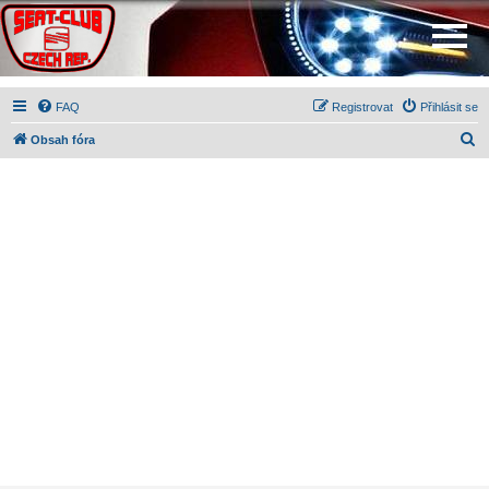
FAQ
Registrovat
Přihlásit se
H
Obsah fóra
l
e
d
a
t