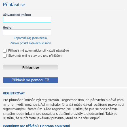
Přihlásit se
Uživatelské jméno:
Heslo:
Zapomněl(a) jsem heslo
Znovu poslat aktivační e-mail
Přihlásit mě automaticky při každé návštěvě
Skrýt můj online stav pro toto přihlášení
Přihlásit se pomocí FB
REGISTROVAT
Pro přihlášení musíte být registrován. Registrace trvá jen pár vteřin a dává vám
mnohem větší možnosti. Administrátor fóra též může dávat rozšířené pravomoci
registrovaným uživatelům. Před registrací se ujistěte, že jste se obeznámili
s našimi podmínkami pro použití a s dalšími pravidly a ujednáními. Také se
ujistěte, že si přečtete jakákoliv pravidla, která se na fóru objeví.
Podmínky pro užívání
|
Ochrana soukromí