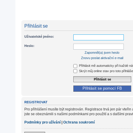
Přihlásit se
Uživatelské jméno:
Heslo:
Zapomněl(a) jsem heslo
Znovu poslat aktivační e-mail
Přihlásit mě automaticky při každé n
Skrýt můj online stav pro toto přihláše
Přihlásit se pomocí FB
REGISTROVAT
Pro přihlášení musíte být registrován. Registrace trvá jen pár vteř
jste se obeznámili s našimi podmínkami pro použití a s dalšími pravidl
Podmínky pro užívání
|
Ochrana soukromí