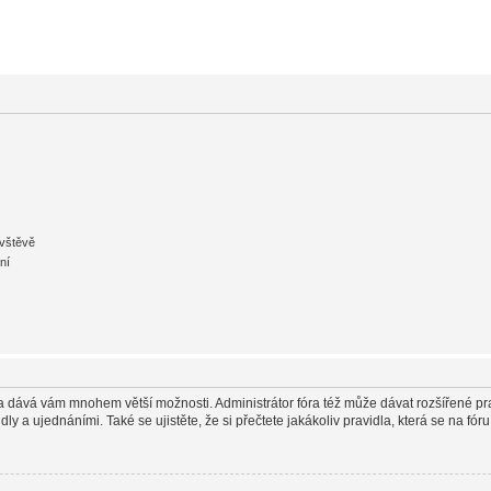
ávštěvě
ní
in a dává vám mnohem větší možnosti. Administrátor fóra též může dávat rozšířené pr
y a ujednáními. Také se ujistěte, že si přečtete jakákoliv pravidla, která se na fóru