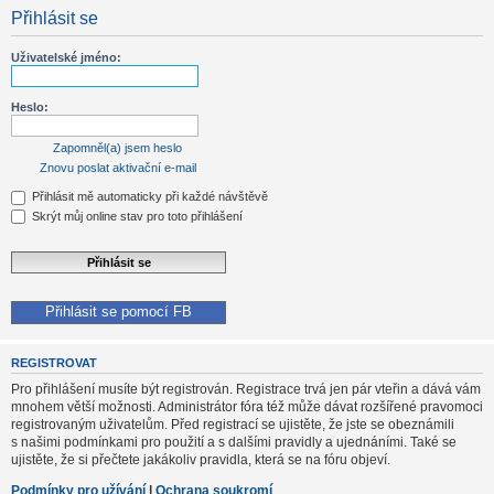
Přihlásit se
Uživatelské jméno:
Heslo:
Zapomněl(a) jsem heslo
Znovu poslat aktivační e-mail
Přihlásit mě automaticky při každé návštěvě
Skrýt můj online stav pro toto přihlášení
Přihlásit se pomocí FB
REGISTROVAT
Pro přihlášení musíte být registrován. Registrace trvá jen pár vteřin a dává vám
mnohem větší možnosti. Administrátor fóra též může dávat rozšířené pravomoci
registrovaným uživatelům. Před registrací se ujistěte, že jste se obeznámili
s našimi podmínkami pro použití a s dalšími pravidly a ujednáními. Také se
ujistěte, že si přečtete jakákoliv pravidla, která se na fóru objeví.
Podmínky pro užívání
|
Ochrana soukromí