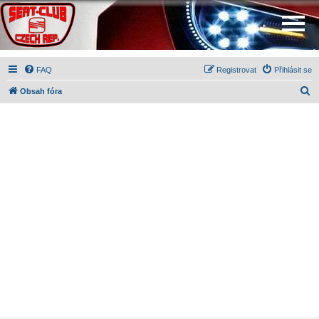
FAQ
Registrovat
Přihlásit se
H
Obsah fóra
l
e
d
a
t