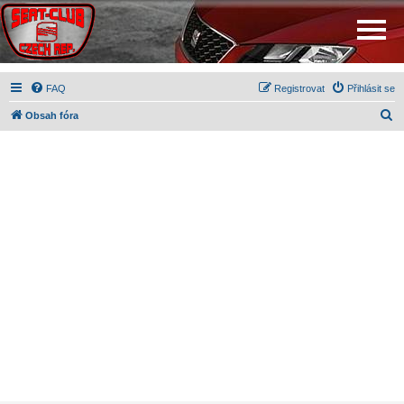
FAQ
Registrovat
Přihlásit se
H
Obsah fóra
l
e
d
a
t