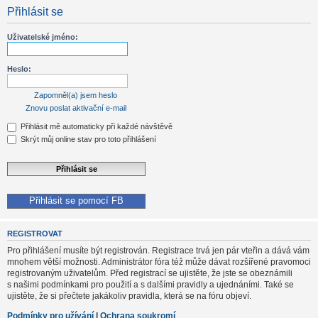
Přihlásit se
Uživatelské jméno:
Heslo:
Zapomněl(a) jsem heslo
Znovu poslat aktivační e-mail
Přihlásit mě automaticky při každé návštěvě
Skrýt můj online stav pro toto přihlášení
Přihlásit se pomocí FB
REGISTROVAT
Pro přihlášení musíte být registrován. Registrace trvá jen pár vteřin a dává vám
mnohem větší možnosti. Administrátor fóra též může dávat rozšířené pravomoci
registrovaným uživatelům. Před registrací se ujistěte, že jste se obeznámili
s našimi podmínkami pro použití a s dalšími pravidly a ujednáními. Také se
ujistěte, že si přečtete jakákoliv pravidla, která se na fóru objeví.
Podmínky pro užívání
|
Ochrana soukromí