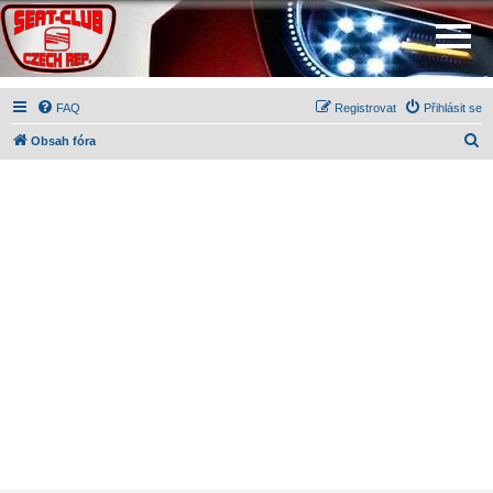
FAQ
Registrovat
Přihlásit se
H
Obsah fóra
l
e
d
a
t