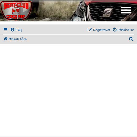
FAQ
Registrovat
Přihlásit se
H
Obsah fóra
l
e
d
a
t