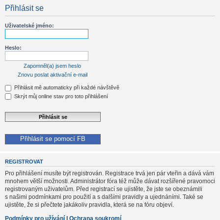
Přihlásit se
Uživatelské jméno:
Heslo:
Zapomněl(a) jsem heslo
Znovu poslat aktivační e-mail
Přihlásit mě automaticky při každé návštěvě
Skrýt můj online stav pro toto přihlášení
Přihlásit se pomocí FB
REGISTROVAT
Pro přihlášení musíte být registrován. Registrace trvá jen pár vteřin a dává vám
mnohem větší možnosti. Administrátor fóra též může dávat rozšířené pravomoci
registrovaným uživatelům. Před registrací se ujistěte, že jste se obeznámili
s našimi podmínkami pro použití a s dalšími pravidly a ujednáními. Také se
ujistěte, že si přečtete jakákoliv pravidla, která se na fóru objeví.
Podmínky pro užívání
|
Ochrana soukromí