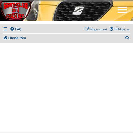
FAQ
Registrovat
Přihlásit se
H
Obsah fóra
l
e
d
a
t