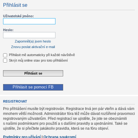
Přihlásit se
Uživatelské jméno:
Heslo:
Zapomněl(a) jsem heslo
Znovu poslat aktivační e-mail
Přihlásit mě automaticky při každé návštěvě
Skrýt můj online stav pro toto přihlášení
Přihlásit se pomocí FB
REGISTROVAT
Pro přihlášení musíte být registrován. Registrace trvá jen pár vteřin a dává vám
mnohem větší možnosti. Administrátor fóra též může dávat rozšířené pravomoci
registrovaným uživatelům. Před registrací se ujistěte, že jste se obeznámili
s našimi podmínkami pro použití a s dalšími pravidly a ujednáními. Také se
ujistěte, že si přečtete jakákoliv pravidla, která se na fóru objeví.
Podmínky pro užívání
|
Ochrana soukromí